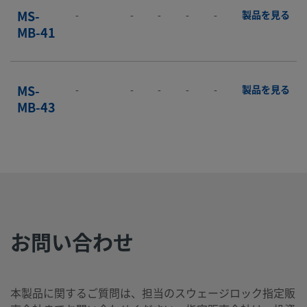
MS-
-
-
-
-
-
製品を見る
MB-41
MS-
-
-
-
-
-
製品を見る
MB-43
MS-
-
-
-
-
-
製品を見る
MB-
43Y
お問い合わせ
MS-
-
-
-
-
-
製品を見る
MB-44
本製品に関するご質問は、担当のスウェージロック指定販