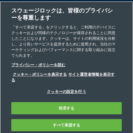
スウェージロックは、皆様のプライバシ
コラム
ーを尊重します
MS-
-
-
-
-
-
製品を見る
リソース
MB-63
「すべて承諾する」をクリックすると、ご利用のデバイスに
クッキーおよび同様のテクノロジーが保存されることに同意
したことになります。クッキーは、サイトの利用状況を分析
会社情報
し、より良いサービスを提供するために使用され、当社のマ
ーケティングおよびパフォーマンスに関する取り組みに役立
MS-
-
-
-
-
-
製品を見る
てられます。
MB-63-
プライバシー・ポリシーを読む
131
クッキー・ポリシーを表示する
サイト運営者情報を表示す
る
©2026 Swagelok Company. All rights reserved.
クッキーの設定を行う
MS-
-
-
-
-
-
製品を見る
安全な製品の選定について
プライバシー
MB-65
利用規定
インプリント
ウェブサイト・ヘルプデスク
拒否する
お問い合わせ
FAQ
サイトマップ
Cookie 優先設定
私の個人情報を販売、共有しないでください
MS-
-
-
-
-
-
製品を見る
すべて承諾する
MB-65-