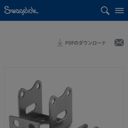
text.skipToContent
text.skipToNavigation
検
メ
索
ニ
ュ
ー
PDFのダウンロード
を
開
く