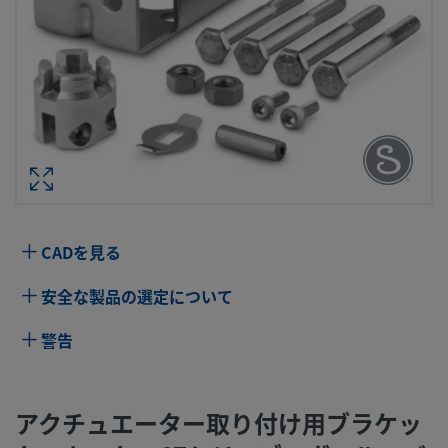
アクチュエーター取り付け用ブラケッ
キット、67シリーズ・ボール・バル
（アクチュエーター型式：135/15
型番： MS-
仕様
CADを見る
属性
値
安全な製品の選定について
洗浄プロセス
標準のクリーニングおよびパッケージング
警告
（Swagelok SC-10仕様）
シリーズ用
67 シリーズ
アクチュエーター取り付け用ブラケッ
eClass (4.1)
27221302