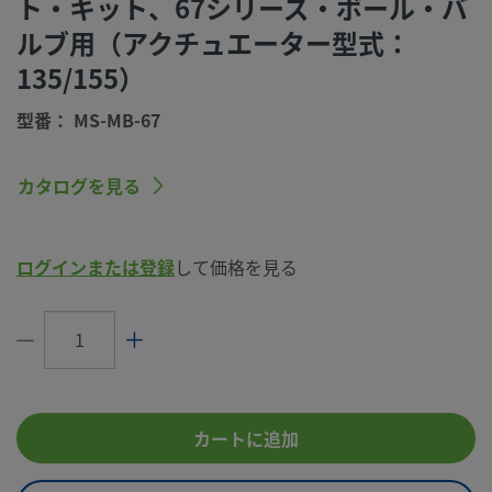
ト・キット、67シリーズ・ボール・バ
eClass (5.1.4)
37010401
ルブ用（アクチュエーター型式：
eClass (6.0)
37019204
135/155）
eClass (6.1)
37019204
型番： MS-MB-67
eClass (10.1)
37019204
カタログを見る
UNSPSC
40141607
(4.03)
UNSPSC
40141616
ログインまたは登録
して価格を見る
(10.0)
UNSPSC
40141616
(11.0501)
UNSPSC
40141616
(13.0601)
カートに追加
UNSPSC
40141616
(15.1)