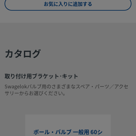
お気に入りに追加する
UNSPSC
40183109
(17.1001)
取り付け用ブラケット･キット
Swagelokバルブ用のさまざまなスペア・パーツ／アクセサ
カタログ
らお選びください。
ログインまたは登録
して価格を見る
お問い合わせ
取り付け用ブラケット･キット
Swagelokバルブ用のさまざまなスペア・パーツ／アクセ
本製品に関するご質問は、担当のスウェージロック指定販売
サリーからお選びください。
までお問い合わせください。指定販売会社は、投資を最大限
用するためのアドバイスも提供いたします。
お問い合わせ
ボール・バルブ 一般用 60シ