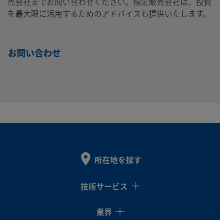
売会社までお問い合わせください。指定販売会社は、投資
を最大限に活用するためのアドバイスも提供いたします。
MS-
-
-
-
-
-
製品を見る
MB-45
お問い合わせ
MS-
-
-
-
-
-
製品を見る
MB-
45Y
MS-
-
-
-
-
-
製品を見る
MB-62
所在地を探す
技術サービス
MS-
-
-
-
-
-
製品を見る
MB-62-
業界
133