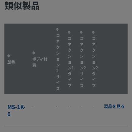
類似製品
コ
コ
コ
コ
ネ
ネ
ネ
ネ
ク
ク
ク
ク
シ
シ
シ
シ
ボディ材
ョ
型番
ョ
ョ
ョ
質
ン
ン1
ン2
ン2
1
タ
サ
タ
サ
イ
イ
イ
イ
プ
ズ
プ
ズ
MS-1K-
-
-
-
-
-
製品を見る
6