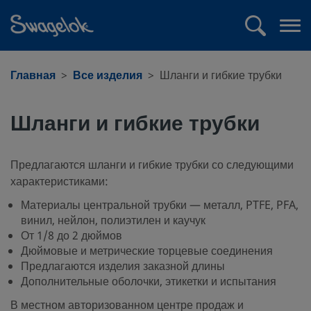
text.skipToContent
text.skipToNavigation
Поиск
Отк
ме
Главная
Все изделия
Шланги и гибкие трубки
Шланги и гибкие трубки
Предлагаются шланги и гибкие трубки со следующими
характеристиками:
Материалы центральной трубки — металл, PTFE, PFA,
винил, нейлон, полиэтилен и каучук
От 1/8 до 2 дюймов
Дюймовые и метрические торцевые соединения
Предлагаются изделия заказной длины
Дополнительные оболочки, этикетки и испытания
В местном авторизованном центре продаж и