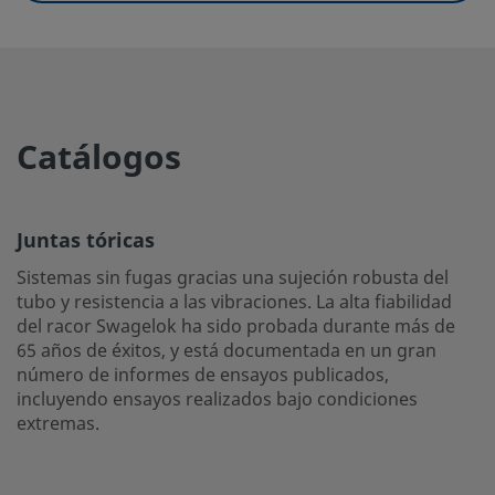
Juntas tóricas
Sistemas sin fugas gracias una sujeción robusta del tubo 
resistencia a las vibraciones. La alta fiabilidad del racor 
sido probada durante más de 65 años de éxitos, y está
documentada en un gran número de informes de ensayo
Catálogos
publicados, incluyendo ensayos realizados bajo condicio
extremas.
Inicie la sesión o regístrese
para ver los precios
Juntas tóricas
Sistemas sin fugas gracias una sujeción robusta del
Contacto
tubo y resistencia a las vibraciones. La alta fiabilidad
del racor Swagelok ha sido probada durante más de
Si tiene preguntas sobre este producto, contacte con su 
65 años de éxitos, y está documentada en un gran
local autorizado de ventas y servicio. También pueden in
número de informes de ensayos publicados,
sobre los servicios de apoyo para ayudarle a sacar el má
incluyendo ensayos realizados bajo condiciones
partido a su inversión.
extremas.
Contacte con Nosotros