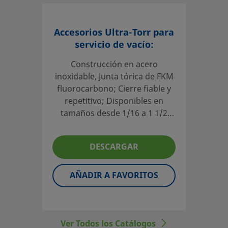
El diseñador y usuario del sistema deben revisar la docu
Accesorios Ultra-Torr para
técnica para asegurar una correcta selección de producto.
servicio de vacío:
seleccionar un producto, habrá que tener en cuenta el di
global del sistema para conseguir un servicio seguro y sin
Construcción en acero
problemas. El diseñador de la instalación y el usuario son 
inoxidable, Junta tórica de FKM
responsables de la función del componente, de la compati
fluorocarbono; Cierre fiable y
los materiales, de los rangos de operación apropiados, a
repetitivo; Disponibles en
la operación y mantenimiento del mismo.
tamaños desde 1/16 a 1 1/2
pulg.
DESCARGAR
©
2026
Swagelok Company.
Todos los derechos reserva
AÑADIR A FAVORITOS
Ver Todos los Catálogos