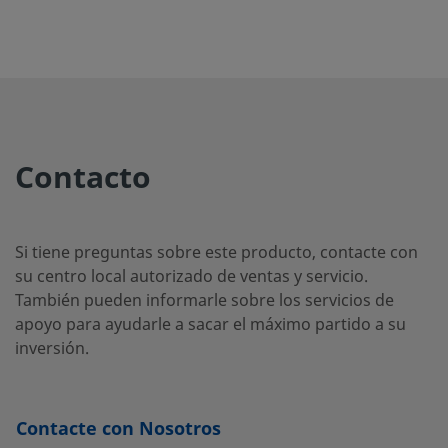
VT-
FKM
Tamaño
-
-
Fluorocarbono
Normalizado
7-
de la Junta
OR-
tórica 006
006
Contacto
VT-
FKM
Tamaño
-
-
Fluorocarbono
Normalizado
7-
Si tiene preguntas sobre este producto, contacte con
de la Junta
OR-
su centro local autorizado de ventas y servicio.
tórica 010
010
También pueden informarle sobre los servicios de
apoyo para ayudarle a sacar el máximo partido a su
inversión.
VT-
FKM
Tamaño
-
-
Fluorocarbono
Normalizado
7-
de la Junta
OR-
Contacte con Nosotros
tórica 012