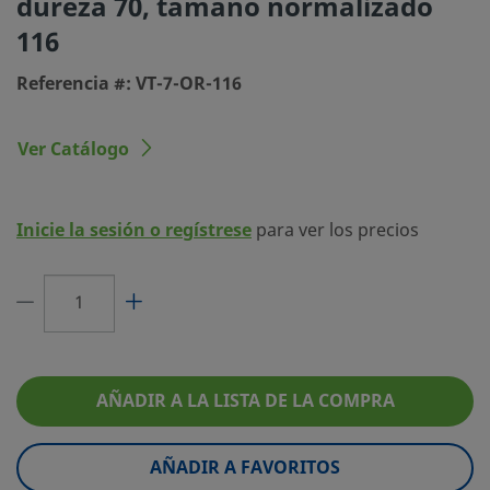
dureza 70, tamaño normalizado
eClass (4.1)
23070601
116
eClass (5.1.4)
37020590
Referencia #: VT-7-OR-116
eClass (6.0)
23071601
eClass (6.1)
37020590
Ver Catálogo
eClass (10.1)
37020590
UNSPSC (4.03)
31181506
Inicie la sesión o regístrese
para ver los precios
UNSPSC (10.0)
31181506
UNSPSC (11.0501)
31181506
UNSPSC (13.0601)
31401700
AÑADIR A LA LISTA DE LA COMPRA
UNSPSC (15.1)
31401700
UNSPSC (17.1001)
31401503
AÑADIR A FAVORITOS