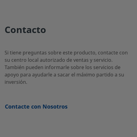
B-4CP2-25
Latón
1/4 pulg.
NPT
1/4 pu
macho
Contacto
B-4CP2-
Latón
1/4 pulg.
Rosca
1/4 pu
Macho ISO
RT-1
Cónica
Si tiene preguntas sobre este producto, contacte con
su centro local autorizado de ventas y servicio.
También pueden informarle sobre los servicios de
apoyo para ayudarle a sacar el máximo partido a su
B-4CP4-1
Latón
1/4 pulg.
NPT
1/4 pu
hembra
inversión.
B-4CP5-1
Latón
1/4 pulg.
NPT
1/4 pu
Contacte con Nosotros
macho
Latón
3/8 pulg.
Racor
3/8 pu