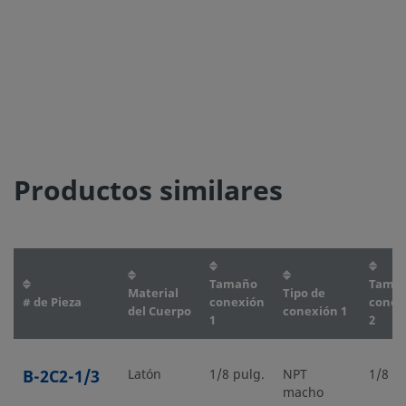
Productos similares
Tamaño
Tama
Material
Tipo de
# de Pieza
conexión
conex
del Cuerpo
conexión 1
1
2
B-2C2-1/3
Latón
1/8 pulg.
NPT
1/8 pu
macho