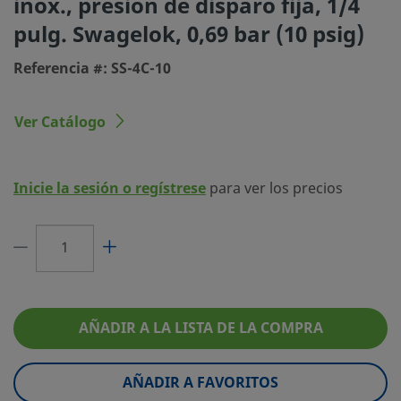
inox., presión de disparo fija, 1/4
Tipo de conexión 1
Racor Swagelok®
pulg. Swagelok, 0,69 bar (10 psig)
Tamaño conexión 2
1/4 pulg.
Referencia #: SS-4C-10
Tipo de conexión 2
Racor Swagelok®
Ver Catálogo
Presión de Disparo
0,69 bar, 10 psi (0,06
Cv Máximo
0.47
Inicie la sesión o regístrese
para ver los precios
Material de la junta tórica
FKM Fluorocarbono
Rango de presión a temperatura
206 BAR @ 37°C / 300
ambiente
100°F
Acabado superficial
Estándar
Pruebas
Sin prueba opcional
AÑADIR A LA LISTA DE LA COMPRA
eClass (4.1)
37010801
AÑADIR A FAVORITOS
eClass (5.1.4)
27300400