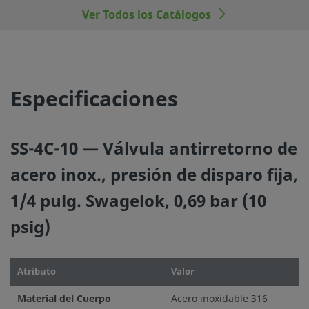
problemas. El diseñador de la instalación y el usuario son 
Ver Todos los Catálogos
responsables de la función del componente, de la compati
los materiales, de los rangos de operación apropiados, a
la operación y mantenimiento del mismo.
Especificaciones
No mezcle ni intercambie productos o componentes Swa
regulados por normativas de diseño industrial, incluyendo
conexiones finales de los racores Swagelok, con los de ot
SS-4C-10 — Válvula antirretorno de
fabricantes.
acero inox., presión de disparo fija,
1/4 pulg. Swagelok, 0,69 bar (10
psig)
©
2026
Swagelok Company.
Todos los derechos reserva
Atributo
Valor
Material del Cuerpo
Acero inoxidable 316