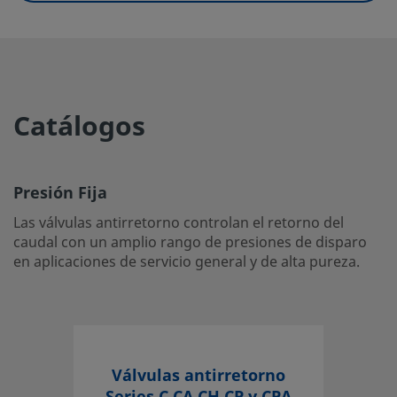
eClass (6.0)
27300601
eClass (6.1)
27300601
eClass (10.1)
27300601
Catálogos
UNSPSC (4.03)
40141622
UNSPSC (10.0)
40141641
Presión Fija
UNSPSC (11.0501)
40141641
Las válvulas antirretorno controlan el retorno del
UNSPSC (13.0601)
40141641
caudal con un amplio rango de presiones de disparo
en aplicaciones de servicio general y de alta pureza.
UNSPSC (15.1)
40141641
UNSPSC (17.1001)
40183101
Presión Fija
Válvulas antirretorno
Las válvulas antirretorno controlan el retorno del caudal 