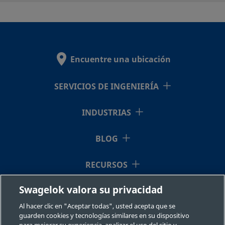
B-6C-1
Swagelok®
B-6C-1/3
Latón
3/8 pulg.
Racor
3/8 pu
Encuentre una ubicación
Swagelok®
SERVICIOS DE INGENIERÍA
B-6C-MM-
Latón
6 mm
Racor
6 mm
Swagelok®
INDUSTRIAS
1
BLOG
B-6C-MM-
Latón
6 mm
Racor
6 mm
RECURSOS
Swagelok®
1/3
Swagelok valora su privacidad
QUIÉNES SOMOS
Al hacer clic en "Aceptar todas", usted acepta que se
B-8C-1
Latón
1/2 pulg.
Racor
1/2 pu
guarden cookies y tecnologías similares en su dispositivo
Swagelok®