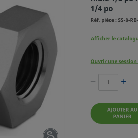
1/4 po
Réf. pièce : SS-8-RB
Afficher le catalog
OXYDABLE,
TAGE NPT
Ouvrir une session 
T FEMELLE
1/4 PO
 PIÈCE : SS-8-RB-4
AJOUTER AU
PANIER