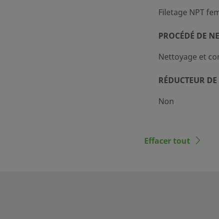
Filetage NPT fem
PROCÉDÉ DE N
Nettoyage et co
RÉDUCTEUR DE 
Non
Effacer tout
 adaptateurs Swagelok
riaux divers qui leur