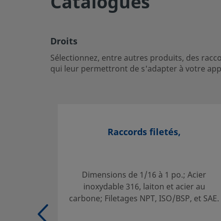
Catalogues
permettront de s'adapter à votre application.
Ouvrir une session ou s’inscrire
pour afficher des prix
Droits
Contact
Sélectionnez, entre autres produits, des rac
qui leur permettront de s'adapter à votre appl
Si vous avez des questions concernant ce produit, prenez
distributeur agréé. Celui-ci pourra également vous rensei
qui vous permettront de tirer le meilleur parti de votre i
Contact
Raccords filetés,
Sélection des produits en toute sécurité :
Dimensions de 1/16 à 1 po.; Acier
Les catalogues doivent être lus en entier afin d'assurer u
inoxydable 316, laiton et acier au
adéquate des produits par le concepteur et l'utilisateur 
carbone; Filetages NPT, ISO/BSP, et SAE.
Lors de la sélection des produits, l'intégralité de la conce
système doit être prise en considération pour garantir un