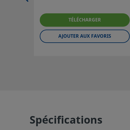
fonctionnement fiable et sans incident. La responsabilité 
l'utilisation, de la compatibilité des matériaux, du choix d
nominales appropriées, d'une installation, d'un fonction
TÉLÉCHARGER
d'une maintenance corrects incombe au concepteur et à l'
du système.
AJOUTER AUX FAVORIS
©
2026
Swagelok Company.
Tous droits réservés.
Spécifications