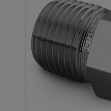
RACCORD FILETÉ EN ACIER IN
MANCHON RÉDUCTEUR, FILE
MÂLE 1/2 PO X FILETAGE NP
RÉF.
Spécifications