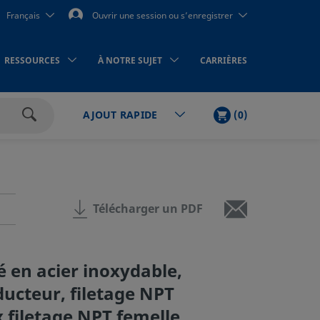
Français
Ouvrir une session ou s’enregistrer
RESSOURCES
À NOTRE SUJET
CARRIÈRES
PANIER
ARTICLES
(
0
)
AJOUT RAPIDE
Rechercher
Télécharger un PDF
é en acier inoxydable,
ucteur, filetage NPT
x filetage NPT femelle