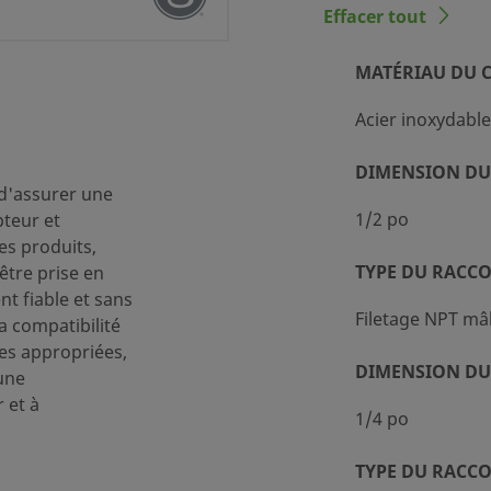
Effacer tout
MATÉRIAU DU 
ent standard (SC-10)
Acier inoxydable
DIMENSION DU
 d'assurer une
1/2 po
pteur et
des produits,
TYPE DU RACC
être prise en
t fiable et sans
Filetage NPT mâ
la compatibilité
es appropriées,
DIMENSION DU
une
 et à
1/4 po
TYPE DU RACC