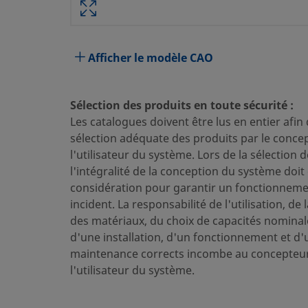
Attribut
Valeur
Matériau du corps
Acier inoxydable 316
Afficher le modèle CAO
Procédé de nettoyage
Nettoyage et conditionnem
Dimension du raccordement 1
1/2 po
Sélection des produits en toute sécurité :
Les catalogues doivent être lus en entier afin
Type du raccordement 1
Filetage NPT mâle
sélection adéquate des produits par le conce
Dimension du raccordement 2
1/4 po
l'utilisateur du système. Lors de la sélection 
l'intégralité de la conception du système doit 
Type du raccordement 2
Filetage NPT femelle
considération pour garantir un fonctionnemen
incident. La responsabilité de l'utilisation, de 
Réducteur de débit
Non
des matériaux, du choix de capacités nominal
eClass (4.1)
37020564
d'une installation, d'un fonctionnement et d'
maintenance corrects incombe au concepteur
eClass (5.1.4)
37020514
l'utilisateur du système.
eClass (6.0)
37020514