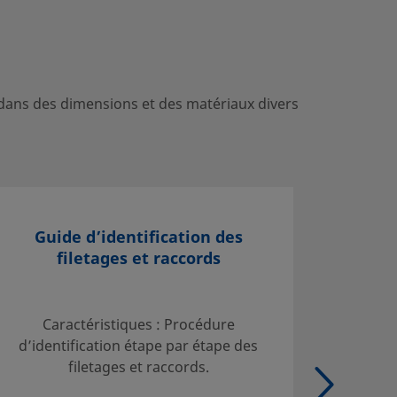
 dans des dimensions et des matériaux divers
Guide d’identification des
Standa
filetages et raccords
SC-1
Swagelo
Caractéristiques : Procédure
the clea
d’identification étape par étape des
packag
filetages et raccords.
Swag