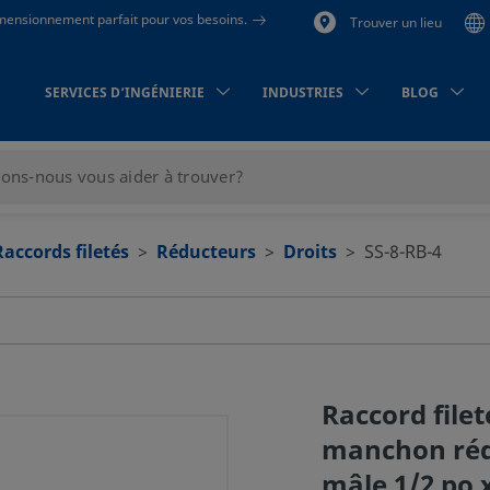
dimensionnement parfait pour vos besoins.
Trouver un lieu
SERVICES D’INGÉNIERIE
INDUSTRIES
BLOG
Raccords filetés
Réducteurs
Droits
SS-8-RB-4
Raccord filet
manchon réd
mâle 1/2 po 