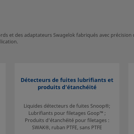
cords et des adaptateurs Swagelok fabriqués avec précision
ication.
 contact avec votre
gner sur des services
nvestissement.
Détecteurs de fuites lubrifiants et
produits d’étanchéité
Liquides détecteurs de fuites Snoop®;
ne sélection
Lubrifiants pour filetages Goop™ ;
du système.
Produits d’étanchéité pour filetages :
ption du
SWAK®, ruban PTFE, sans PTFE