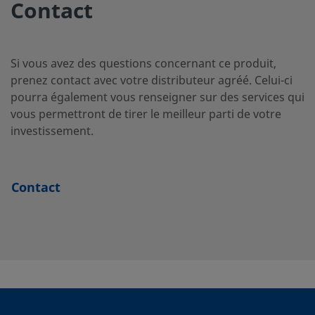
Contact
SS-12-
Acier
3/4 po
Filetage NPT
3/8
inoxydable
mâle
HRN-6
316
Si vous avez des questions concernant ce produit,
prenez contact avec votre distributeur agréé. Celui-ci
pourra également vous renseigner sur des services qui
vous permettront de tirer le meilleur parti de votre
SS-12-
Acier
3/4 po
Filetage NPT
1/2
inoxydable
mâle
investissement.
HRN-8
316
Contact
SS-12-
Acier
3/4 po
Filetage NPT
1/4
inoxydable
femelle
RA-4
316
SS-12-
Acier
3/4 po
Filetage NPT
3/8
inoxydable
femelle
RA-6
316