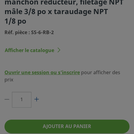
manchon réducteur, filetage NPT
mâle 3/8 po x taraudage NPT
Type du raccordement 1
Filetage NPT mâle
1/8 po
Dimension du
1/8 po
raccordement 2
Réf. pièce : SS-6-RB-2
Type du raccordement 2
Filetage NPT femelle
Afficher le catalogue
Réducteur de débit
Non
eClass (4.1)
37020564
Ouvrir une session ou s’inscrire
pour afficher des
eClass (5.1.4)
37020514
prix
eClass (6.0)
37020514
eClass (6.1)
37020514
eClass (10.1)
37020514
UNSPSC (4.03)
40141724
AJOUTER AU PANIER