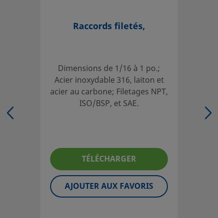
Si vous avez des questions concernant ce produit, prenez
votre distributeur agréé. Celui-ci pourra également vous 
Raccords filetés,
sur des services qui vous permettront de tirer le meilleur 
votre investissement.
Contact
Dimensions de 1/16 à 1 po.;
Acier inoxydable 316, laiton et
acier au carbone; Filetages NPT,
ISO/BSP, et SAE.
Les catalogues doivent être lus en entier afin d'assurer u
adéquate des produits par le concepteur et l'utilisateur 
Lors de la sélection des produits, l'intégralité de la conce
système doit être prise en considération pour garantir un
fonctionnement fiable et sans incident. La responsabilité 
TÉLÉCHARGER
l'utilisation, de la compatibilité des matériaux, du choix d
nominales appropriées, d'une installation, d'un fonction
AJOUTER AUX FAVORIS
d'une maintenance corrects incombe au concepteur et à l'
du système.