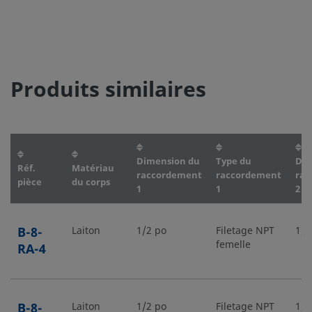
Produits similaires
Dimension du
Type du
Dim
Réf.
Matériau
raccordement
raccordement
rac
pièce
du corps
1
1
2
B-8-
Laiton
1/2 po
Filetage NPT
1/4
femelle
RA-4
B-8-
Laiton
1/2 po
Filetage NPT
1/4