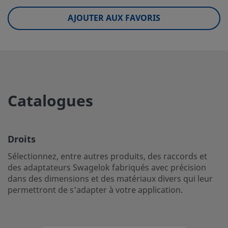
UNSPSC (10.0)
40173607
AJOUTER AUX FAVORIS
UNSPSC (11.0501)
40142305
UNSPSC (13.0601)
40173607
UNSPSC (15.1)
40141719
UNSPSC (17.1001)
40172307
Catalogues
Droits
Sélectionnez, entre autres produits, des raccords et des 
Droits
Swagelok fabriqués avec précision dans des dimensions e
Sélectionnez, entre autres produits, des raccords et
matériaux divers qui leur permettront de s'adapter à votr
des adaptateurs Swagelok fabriqués avec précision
application.
dans des dimensions et des matériaux divers qui leur
Ouvrir une session ou s’inscrire
pour afficher des prix
permettront de s'adapter à votre application.
Contact