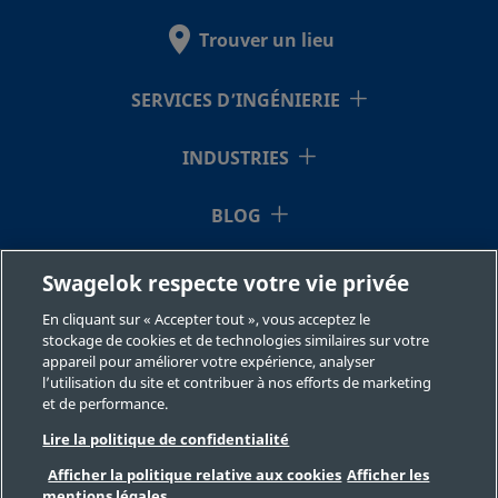
Trouver un lieu
SS-12-
Acier
3/4 po
Filetage NPT
1/2
SERVICES D’INGÉNIERIE
inoxydable
femelle
RA-8
316
INDUSTRIES
BLOG
SS-12-
Acier
3/4 po
Filetage NPT
1/4
inoxydable
mâle
RB-4
316
RESSOURCES
Swagelok respecte votre vie privée
En cliquant sur « Accepter tout », vous acceptez le
À NOTRE SUJET
stockage de cookies et de technologies similaires sur votre
SS-12-
Acier
3/4 po
Filetage NPT
3/8
appareil pour améliorer votre expérience, analyser
inoxydable
mâle
RB-6
l’utilisation du site et contribuer à nos efforts de marketing
316
et de performance.
Lire la politique de confidentialité
Afficher la politique relative aux cookies
Afficher les
SS-12-
Acier
3/4 po
Filetage NPT
1/2
mentions légales