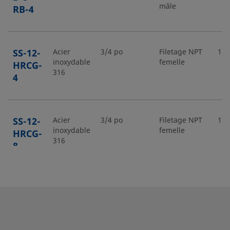
mâle
RB-4
SS-12-
Acier
3/4 po
Filetage NPT
1/4
inoxydable
femelle
HRCG-
316
4
SS-12-
Acier
3/4 po
Filetage NPT
1/2
inoxydable
femelle
HRCG-
316
8
SS-12-
Acier
3/4 po
Filetage NPT
1/4
inoxydable
mâle
HRN-4
316