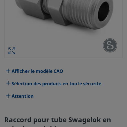
RACCORD POUR TUBE SWAGELOK E
INOXYDABLE, CONNECTEUR MÂLE, DI
TUBE 1/2 PO X FILETAGE CONIQUE 
RÉF. PIÈC
Afficher le modèle CAO
Spécifications
Sélection des produits en toute sécurité
Attribut
Valeur
Attention
Matériau du corps
Acier inoxydable 316
Traversant
Non
Raccord pour tube Swagelok en
Procédé de nettoyage
Nettoyage et conditionnement 