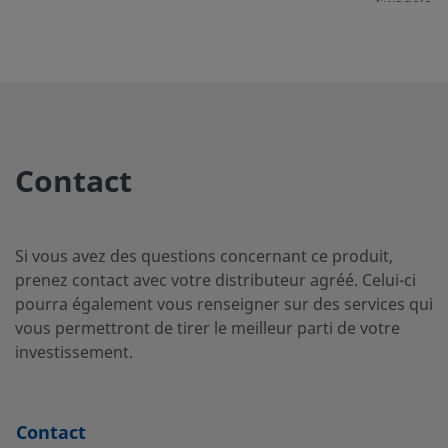
Swagelok
2507-400-
Super Duplex
1/4 po
Raccord p
Stainless Steel
tube
2-4-SG2
Swagelok
Contact
2507-400-
Super Duplex
1/4 po
Raccord p
Stainless Steel
tube
3-SG2
Swagelok
Si vous avez des questions concernant ce produit,
prenez contact avec votre distributeur agréé. Celui-ci
pourra également vous renseigner sur des services qui
vous permettront de tirer le meilleur parti de votre
2507-600-
Super Duplex
3/8 po
Raccord p
Stainless Steel
tube
investissement.
1-4-SG2
Swagelok
Contact