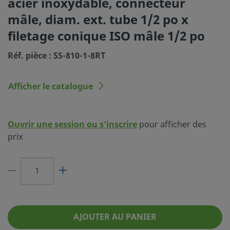
acier inoxydable, connecteur
(SC-10)
mâle, diam. ext. tube 1/2 po x
Dimension du
1/2 po
filetage conique ISO mâle 1/2 po
raccordement 1
Réf. pièce : SS-810-1-8RT
Type du raccordement 1
Raccord Swagelok® pour tubes
Dimension du
1/2 po
Afficher le catalogue
raccordement 2
Type du raccordement 2
Filetage conique ISO mâle
Ouvrir une session ou s’inscrire
pour afficher des
Réducteur de débit
Non
prix
eClass (4.1)
37030703
eClass (5.1.4)
37020590
eClass (6.0)
37020590
eClass (6.1)
37020590
AJOUTER AU PANIER