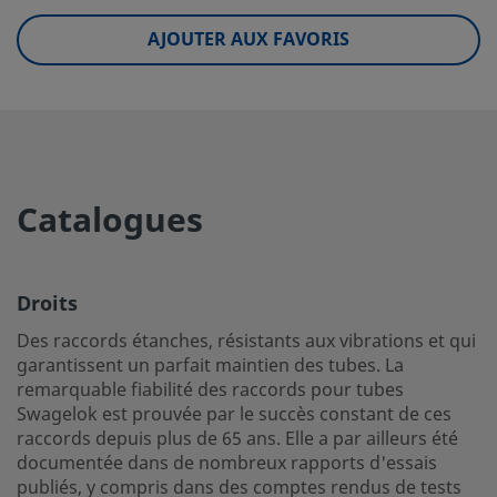
eClass (10.1)
37020590
AJOUTER AUX FAVORIS
UNSPSC (4.03)
40141720
UNSPSC (10.0)
40142613
UNSPSC (11.0501)
40142613
UNSPSC (13.0601)
40183110
Catalogues
UNSPSC (15.1)
40183110
UNSPSC (17.1001)
40183110
Droits
Droits
Des raccords étanches, résistants aux vibrations et qui
garantissent un parfait maintien des tubes. La
Des raccords étanches, résistants aux vibrations et qui g
remarquable fiabilité des raccords pour tubes
un parfait maintien des tubes. La remarquable fiabilité d
Swagelok est prouvée par le succès constant de ces
pour tubes Swagelok est prouvée par le succès constant 
raccords depuis plus de 65 ans. Elle a par ailleurs été
raccords depuis plus de 65 ans. Elle a par ailleurs été do
documentée dans de nombreux rapports d'essais
dans de nombreux rapports d'essais publiés, y compris d
publiés, y compris dans des comptes rendus de tests