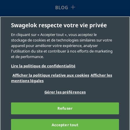
BLOG
RESSOURCES
Swagelok respecte votre vie privée
En cliquant sur « Accepter tout », vous acceptez le
À NOTRE SUJET
stockage de cookies et de technologies similaires sur votre
appareil pour améliorer votre expérience, analyser
l’utilisation du site et contribuer à nos efforts de marketing
et de performance.
Lire la politique de confidentialité
Afficher la politique relative aux cookies
Afficher les
mentions légales
©2026 Swagelok Company. Tous droits réservés.
Sélection des produits en toute sécurité
Gérer les préférences
Confidentialité
Juridique
Imprimer
Carrières
Contact
FAQ
Refuser
Plan du site
Préférences de cookies
Ne pas vendre ou communiquer mes
données personnelles
Accepter tout