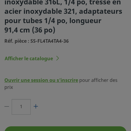
inoxydable 316L, 1/4 po, tresse en
Swagelok®
acier inoxydable 321, adaptateurs
Dimension du raccordement 2
1/4 po
pour tubes 1/4 po, longueur
Type du raccordement 2
Adaptateur pour tub
91,4 cm (36 po)
Swagelok®
Réf. pièce : SS-FL4TA4TA4-36
Matériau de raccordement
Acier inoxydable 316
d’extrémité
Afficher le catalogue
Longueur de flexible
36 po
Diamètre du flexible
1/4 po
Ouvrir une session ou s’inscrire
pour afficher des
Température maximale, °F (°C)
850 (454)
prix
Pressions et températures nominales
57,8 bar (840 psig)
max.
Température minimale, °F (°C)
-325 (-198)
Pression nominale à température
1500 PSIG À 100°F / 