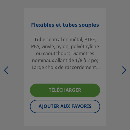
Flexible métallique série FL
Flexibles et tubes souples
Surmontez les problèmes posés par des températures éle
vide, des pressions moyennes ou un environnement corros
gamme Swagelok de flexibles tressés en acier inoxydable.
Tube central en métal, PTFE,
PFA, vinyle, nylon, polyéthylène
Ouvrir une session ou s’inscrire
pour afficher des prix
ou caoutchouc; Diamètres
nominaux allant de 1/8 à 2 po;
Contact
Large choix de raccordements
fractionnaires et métriques;
Si vous avez des questions concernant ce produit, prenez
Flexibles et tubes sur mesure
avec votre distributeur agréé. Celui-ci pourra également 
disponibles; Enveloppes,
TÉLÉCHARGER
renseigner sur des services qui vous permettront de tirer 
étiquetages et tests optionnels
parti de votre investissement.
AJOUTER AUX FAVORIS
Contact