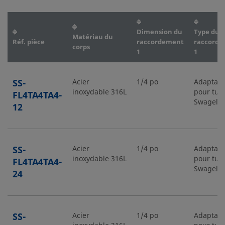
Dimension du
Type du
Matériau du
Réf. pièce
raccordement
raccord
corps
1
1
SS-
Acier
1/4 po
Adaptate
inoxydable 316L
pour tub
FL4TA4TA4-
Swagelo
12
SS-
Acier
1/4 po
Adaptate
inoxydable 316L
pour tub
FL4TA4TA4-
Swagelo
24
SS-
Acier
1/4 po
Adaptate