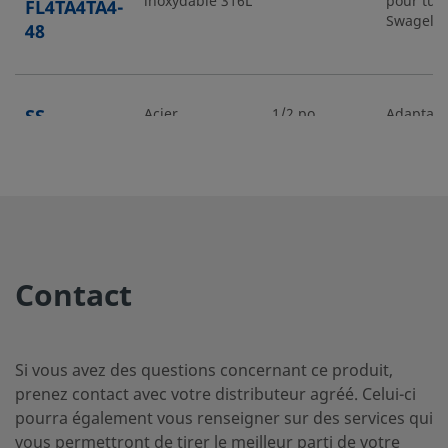
inoxydable 316L
pour tub
FL4TA4TA4-
Swagelo
48
SS-
Acier
1/2 po
Adaptate
inoxydable 316L
pour tub
FL8TA8TA8-
Swagelo
12
SS-
Acier
1/2 po
Adaptate
inoxydable 316L
pour tub
FL8TA8TA8-
Contact
Swagelo
24
Si vous avez des questions concernant ce produit,
SS-
Acier
1/2 po
Adaptate
prenez contact avec votre distributeur agréé. Celui-ci
inoxydable 316L
pour tub
FL8TA8TA8-
pourra également vous renseigner sur des services qui
Swagelo
36
vous permettront de tirer le meilleur parti de votre