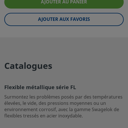
ambiante
37°C
AJOUTER AU PANIER
eClass (4.1)
37110202
AJOUTER AUX FAVORIS
eClass (5.1.4)
37110202
eClass (6.0)
37110000
eClass (6.1)
37110000
eClass (10.1)
37110000
Catalogues
UNSPSC (4.03)
40142009
UNSPSC (10.0)
40142000
Flexible métallique série FL
UNSPSC (11.0501)
40142000
Surmontez les problèmes posés par des températures
élevées, le vide, des pressions moyennes ou un
UNSPSC (13.0601)
40142000
environnement corrosif, avec la gamme Swagelok de
UNSPSC (15.1)
40142000
flexibles tressés en acier inoxydable.
UNSPSC (17.1001)
39120000