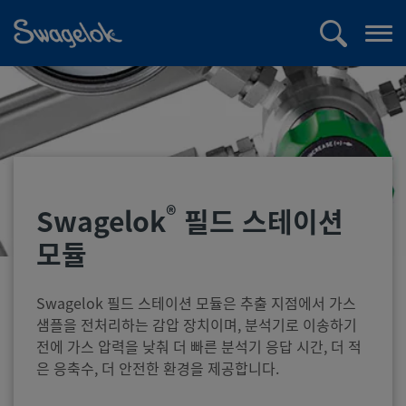
text.skipToContent
text.skipToNavigation
검
메
색
뉴
열
기
®
Swagelok
필드 스테이션
모듈
Swagelok 필드 스테이션 모듈은 추출 지점에서 가스
샘플을 전처리하는 감압 장치이며, 분석기로 이송하기
전에 가스 압력을 낮춰 더 빠른 분석기 응답 시간, 더 적
은 응축수, 더 안전한 환경을 제공합니다.