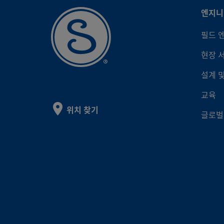
엔지니
6LV
필드 
현장 
6LV
설계 
교육
6LV
위치 찾기
글로벌
6LV
6LV
6LV