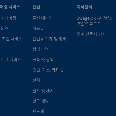
어링 서비스
산업
지식센터
-4-VCR-3-4TB2P
316L VAR
1/4인치
VCR® 메
그랜드
엔지니어링
클린 에너지
Swagelok
레퍼런스
포인트
블로그
서비스
식음료
-4-VCR-3-4TB2P-B25
316L VAR
1/4인치
VCR® 메
업계 전문지 기사
그랜드
및 조립 서비스
산업용 기계 및 장비
생명과학
-4-VCR-3-4TB3
316L VAR
1/4인치
VCR® 메
그랜드
 건설 서비스
금속 및 광업
오일, 가스, 케미컬
-4-VCR-3-4TB3P
316L VAR
1/4인치
VCR® 메
그랜드
전력
펄프 및 제지
-4-VCR-3-4TB7
316L VAR
1/4인치
VCR® 메
그랜드
연구 개발
반도체
-4-VCR-3-4TB7P
316L VAR
1/4인치
VCR® 메