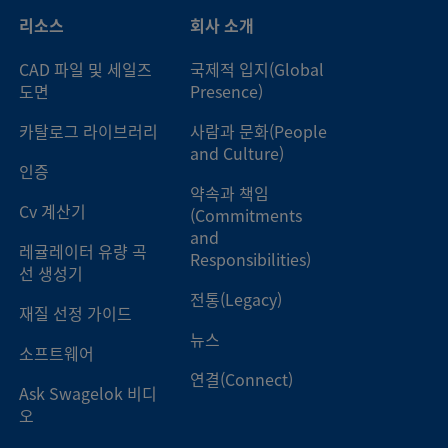
리소스
회사 소개
탈 가스켓 면 밀폐
1/4인치
튜브 맞대기 용접
CAD 파일 및 세일즈
국제적 입지(Global
도면
Presence)
탈 가스켓 면 밀폐
1/4인치
튜브 맞대기 용접
카탈로그 라이브러리
사람과 문화(People
and Culture)
인증
약속과 책임
탈 가스켓 면 밀폐
1/4인치
튜브 맞대기 용접
Cv 계산기
(Commitments
and
레귤레이터 유량 곡
Responsibilities)
선 생성기
탈 가스켓 면 밀폐
1/4인치
튜브 맞대기 용접
전통(Legacy)
재질 선정 가이드
뉴스
소프트웨어
탈 가스켓 면 밀폐
1/4인치
튜브 맞대기 용접
연결(Connect)
Ask Swagelok 비디
오
탈 가스켓 면 밀폐
1/4인치
튜브 맞대기 용접