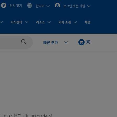
위치 찾기
한국어
로그인 또는 가입
지식센터
리소스
회사 소개
채용
카
제
(
0
)
빠른 추가
트
품
검
색
, 2507 합금, 티타늄(grade 4)