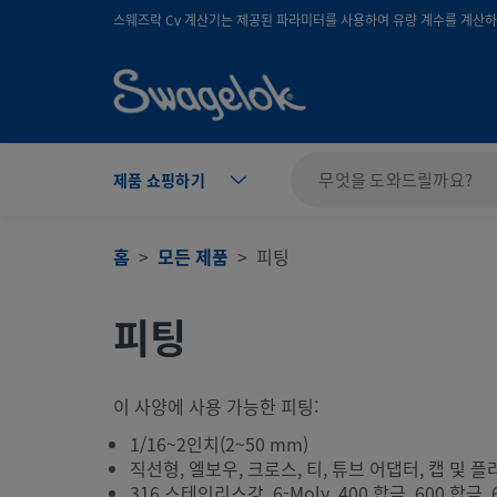
text.skipToContent
text.skipToNavigation
스웨즈락 Cv 계산기는 제공된 파라미터를 사용하여 유량 계수를 계산하며
제품 쇼핑하기
홈
모든 제품
피팅
피팅
이 사양에 사용 가능한 피팅:
1/16~2인치(2~50 mm)
직선형, 엘보우, 크로스, 티, 튜브 어댑터, 캡 및 플
316 스테인리스강, 6-Moly, 400 합금, 600 합금, 