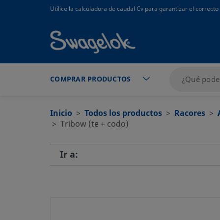
text.skipToContent
text.skipToNavigation
Utilice la calculadora de caudal Cv para garantizar el correc
COMPRAR PRODUCTOS
Inicio
Todos los productos
Racores
Tribow (te + codo)
Ir a: