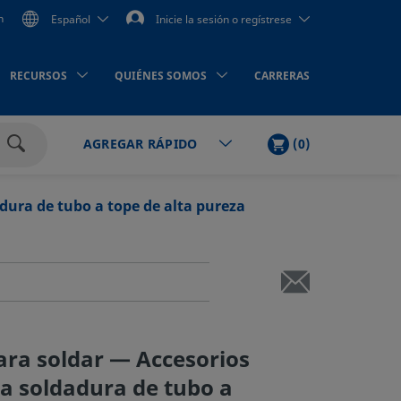
n
Español
Inicie la sesión o regístrese
RECURSOS
QUIÉNES SOMOS
CARRERAS
LISTA
PRODUCTOS
(
0
)
AGREGAR RÁPIDO
DE
Buscar
LA
COMPRA
adura de tubo a tope de alta pureza
ara soldar — Accesorios
ra soldadura de tubo a