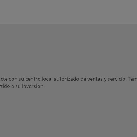
lg.
Soldadura de tubo a tope
1/2 pulg.
Micro-Fit
cte con su centro local autorizado de ventas y servicio. Ta
ido a su inversión.