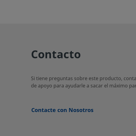
6LV-8MW-91P
316L VIM-VAR
1/2 pu
Contacto
Si tiene preguntas sobre este producto, conta
de apoyo para ayudarle a sacar el máximo part
Contacte con Nosotros