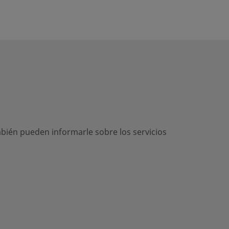
Soldadura de tubo a tope
Ver producto
Micro-Fit
mbién pueden informarle sobre los servicios