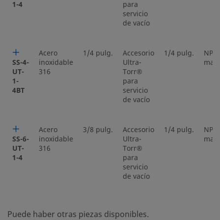
1-4
para
servicio
de vacío
Acero
1/4 pulg.
Accesorio
1/4 pulg.
NPT
SS-4-
inoxidable
Ultra-
mac
UT-
316
Torr®
1-
para
4BT
servicio
de vacío
Acero
3/8 pulg.
Accesorio
1/4 pulg.
NPT
SS-6-
inoxidable
Ultra-
mac
UT-
316
Torr®
1-4
para
servicio
de vacío
Puede haber otras piezas disponibles.