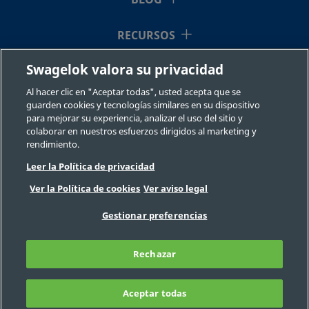
BLOG
RECURSOS
Swagelok valora su privacidad
QUIÉNES SOMOS
Al hacer clic en "Aceptar todas", usted acepta que se
guarden cookies y tecnologías similares en su dispositivo
para mejorar su experiencia, analizar el uso del sitio y
colaborar en nuestros esfuerzos dirigidos al marketing y
rendimiento.
Leer la Política de privacidad
©2026 Swagelok Company. Todos los derechos reservados.
Ver la Política de cookies
Ver aviso legal
Selección fiable de un componente
Privacidad
Legal
Imprimir
Gestionar preferencias
Carreras
Contacte con nosotros
Preguntas Frecuentes
Mapa del sitio
Rechazar
Preferencias de cookies
No venda ni comparta mi información
personal
Aceptar todas
FILTRAR