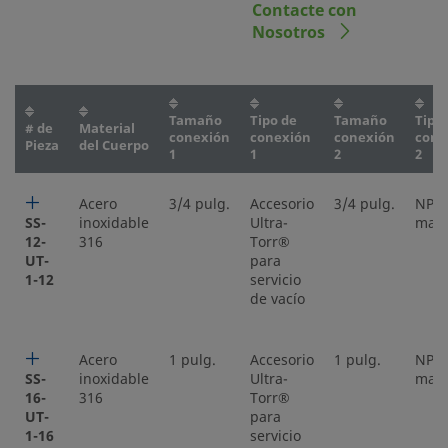
Contacte con
Nosotros
Tamaño
Tipo de
Tamaño
Tipo
# de
Material
conexión
conexión
conexión
cone
Pieza
del Cuerpo
1
1
2
2
Acero
3/4 pulg.
Accesorio
3/4 pulg.
NPT
SS-
inoxidable
Ultra-
mac
12-
316
Torr®
UT-
para
1-12
servicio
de vacío
Acero
1 pulg.
Accesorio
1 pulg.
NPT
SS-
inoxidable
Ultra-
mac
16-
316
Torr®
UT-
para
1-16
servicio