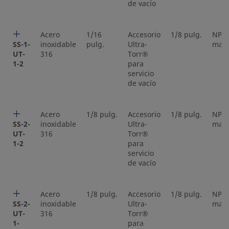
de vacío
Acero
1/16
Accesorio
1/8 pulg.
NPT
SS-1-
inoxidable
pulg.
Ultra-
mac
UT-
316
Torr®
1-2
para
servicio
de vacío
Acero
1/8 pulg.
Accesorio
1/8 pulg.
NPT
SS-2-
inoxidable
Ultra-
mac
UT-
316
Torr®
1-2
para
servicio
de vacío
Acero
1/8 pulg.
Accesorio
1/8 pulg.
NPT
SS-2-
inoxidable
Ultra-
mac
UT-
316
Torr®
1-
para