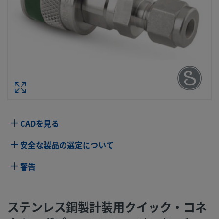
ステンレス鋼製計装用クイック・コ
ツ・ボディ、0.2 CV、1/4 インチ・
SWAGELOKチューブ継手、キー（グ
型番： SS-QC4-B-
CADを見る
仕様
安全な製品の選定について
属性
値
警告
空気混入量
0.3 cm3
ボディ材質
316 ステンレス鋼
ステンレス鋼製計装用クイック・コネ
洗浄プロセス
標準のクリーニングおよびパッケー