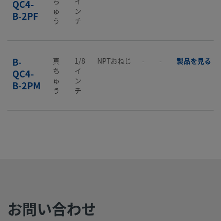
ち
イ
QC4-
ゅ
ン
B-2PF
う
チ
B-
真
1/8
NPTおねじ
-
-
製品を見る
ち
イ
QC4-
ゅ
ン
B-2PM
う
チ
B-
真
1/4
Swagelok®
-
-
製品を見る
ち
イ
チューブ継
QC4-
ゅ
ン
手
B-400
う
チ
B-
真
1/4
ISO管用テ
-
-
製品を見る
お問い合わせ
ち
イ
ーパーおね
QC4-
ゅ
ン
じ