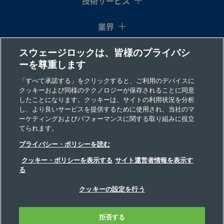
技術サービス
業界
B-
真
1/4
NPTめねじ
-
-
製品を見る
ち
イ
QC6-
スウェージロックは、皆様のプライバシ
コラム
ゅ
ン
B-4PF
ーを尊重します
う
チ
リソース
「すべて承諾する」をクリックすると、ご利用のデバイスに
クッキーおよび同様のテクノロジーが保存されることに同意
したことになります。クッキーは、サイトの利用状況を分析
会社情報
B-
真
1/4
NPTおねじ
-
-
製品を見る
し、より良いサービスを提供するために使用され、当社のマ
ち
イ
QC6-
ーケティングおよびパフォーマンスに関する取り組みに役立
ゅ
ン
てられます。
B-4PM
う
チ
プライバシー・ポリシーを読む
クッキー・ポリシーを表示する
サイト運営者情報を表示す
る
B-
真
3/8
Swagelok®
-
-
製品を見る
©2026 Swagelok Company. All rights reserved.
ち
イ
チューブ継
QC6-
クッキーの設定を行う
安全な製品の選定について
プライバシー
ゅ
ン
手
B-600
利用規定
インプリント
う
チ
ウェブサイト・ヘルプデスク
拒否する
お問い合わせ