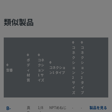
類似製品
コ
コ
ネ
ネ
ク
ク
ボ
コネ
シ
シ
デ
クシ
コネクショ
ョ
ョ
型番
ィ
ョン
ン1 タイプ
ン
ン
材
1 サ
2
2
質
イズ
サ
タ
イ
イ
ズ
プ
B-
真
1/8
NPTめねじ
-
-
製品を見る