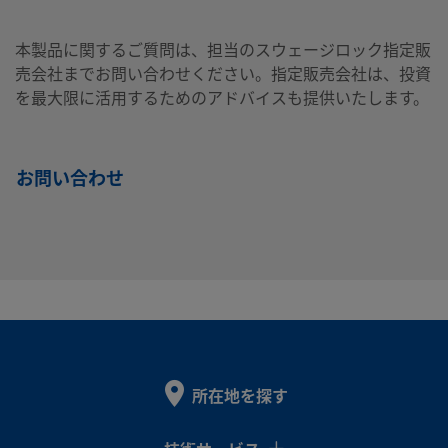
B-4MT
う
チ
本製品に関するご質問は、担当のスウェージロック指定販
売会社までお問い合わせください。指定販売会社は、投資
を最大限に活用するためのアドバイスも提供いたします。
B-
真
1/4
NPTめねじ
-
-
製品を見る
ち
イ
QC4-
ゅ
ン
B-4PF
う
チ
お問い合わせ
B-
真
1/4
NPTおねじ
-
-
製品を見る
ち
イ
QC4-
ゅ
ン
B-4PM
う
チ
B-
真
6
Swagelok®
-
-
製品を見る
所在地を探す
ち
mm
チューブ継
QC4-
ゅ
手
B-6M0
う