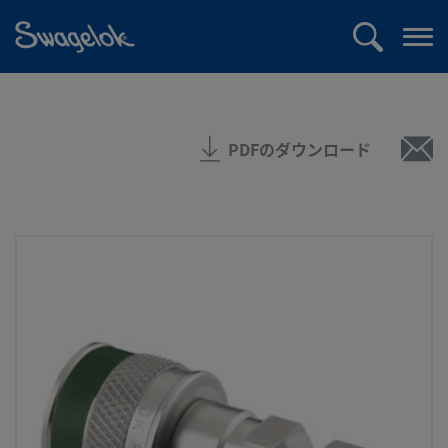
text.skipToContent
text.skipToNavigation
検
メ
索
ニ
ュ
ー
PDFのダウンロード
を
開
く