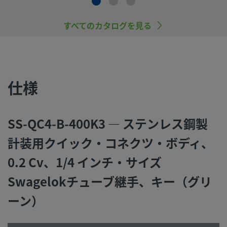
本製品に関するご質問は、担当のスウェージロック指定販売
までお問い合わせください。指定販売会社は、投資を最大限
用するためのアドバイスも提供いたします。
すべてのカタログを見る
お問い合わせ
仕様
システム設計者およびユーザーは、製品カタログの内容をす
ご覧になった上で、安全な製品の選定を行ってください。 安
トラブルなく機能するよう、システム全体の設計を考慮して
SS-QC4-B-400K3 — ステンレス鋼製
品をご選定ください。 機能、材質の適合性、数値データなど
慮し製品を選定すること、また、適切な取り付け、操作およ
計装用クイック・コネクツ・ボディ、
ンテナンスを行うのは、システム設計者およびユーザーの責
0.2 Cv、1/4 インチ・サイズ
すので、十分にご注意ください。
Swagelokチューブ継手、キー（グリ
スウェージロック製品、または工業設計規格に準拠していな
ーン）
品（Swagelokチューブ継手エンド・コネクションを含む）
社製品との混用や互換は絶対に行わないでください。