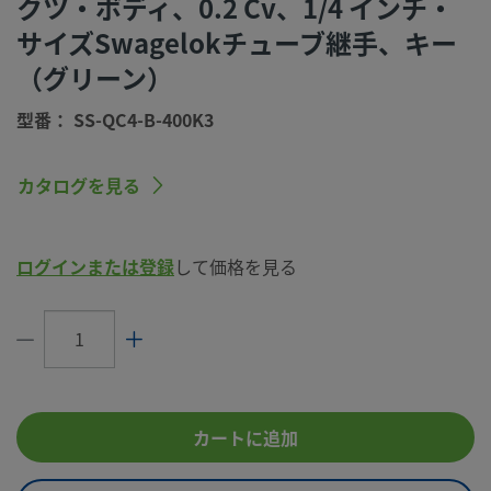
クツ・ボディ、0.2 Cv、1/4 インチ・
グ（Swagelok SC-10仕様）
サイズSwagelokチューブ継手、キー
コネクション1 サイズ
1/4 インチ
（グリーン）
コネクション1 タイプ
Swagelok®チューブ継手
型番： SS-QC4-B-400K3
最大Cv
0.2 - DESO型ステムと接続する場合、0.
SESO型ステムと接続する場合
カタログを見る
潤滑剤
Dow Corning 111
Oリング材質
フルオロカーボンFKM
ログインまたは登録
して価格を見る
最高使用圧力（最高温度で
250 PSIG @ 400°F／17.2 BAR @ 204
の接続時）
最高使用圧力（室温での接
3000 PSIG @ 70°F／206 BAR @ 21℃
続時）
最高使用圧力（室温での切
250 PSIG @ 70°F／17.2 BAR @ 21℃
カートに追加
り離し時）