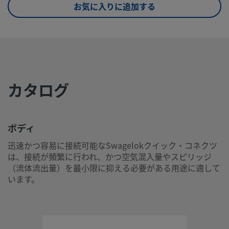
最高使用温度 / 圧力（接続
250 PSIG @ 70°F／17.2 BAR @ 21℃
お気に入りに追加する
時および切り離し時）
シリーズ
QC4
特殊用スリーブ
キー付きスリーブ（グリーン）
スピリッジ（流体流出量）
0.3 cm3
カタログ
試験
0.3 cm3
eClass (4.1)
37110302
ボディ
eClass (5.1.4)
37110302
迅速かつ容易に接続可能なSwagelokクイック・コネクツ
は、接続が頻繁に行われ、かつ空気混入量やスピリッジ
eClass (6.0)
37020500
（流体流出量）を最小限に抑える必要がある用途に適して
eClass (6.1)
37020500
います。
eClass (10.1)
37020500
UNSPSC (4.03)
31163101