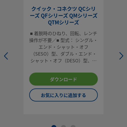
UNSPSC (10.0)
27121701
クイック・コネクツ QCシリ
ーズ QFシリーズ QMシリーズ
UNSPSC (11.0501)
27121701
QTMシリーズ
UNSPSC (13.0601)
27121701
■ 着脱時のひねり、回転、レンチ
UNSPSC (15.1)
27121701
操作が不要／■ 型式： シングル・
エンド・シャット・オフ
UNSPSC (17.1001)
27121701
（SESO）型、ダブル・エンド・
シャット・オフ（DESO）型、フ
ボディ
ル・フロー型
迅速かつ容易に接続可能なSwagelokクイック・コネクツは
ダウンロード
が頻繁に行われ、かつ空気混入量やスピリッジ（流体流出量
最小限に抑える必要がある用途に適しています。
お気に入りに追加する
ログインまたは登録
して価格を見る
お問い合わせ