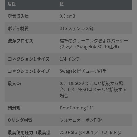
属性
値
空気混入量
0.3 cm3
©
2026
Swagelok Company.
All rights reserved.
ボディ材質
316 ステンレス鋼
洗浄プロセス
標準のクリーニングおよびパッケー
ジング（Swagelok SC-10仕様）
コネクション1 サイズ
1/4 インチ
コネクション1 タイプ
Swagelok®チューブ継手
最大Cv
0.2 - DESO型ステムと接続する場
合、0.3 - SESO型ステムと接続する
場合
潤滑剤
Dow Corning 111
Oリング材質
フルオロカーボンFKM
最高使用圧力（最高温
250 PSIG @ 400°F／17.2 BAR @