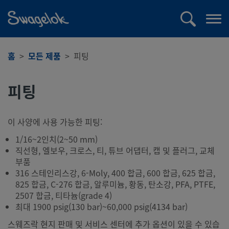
text.skipToContent
text.skipToNavigation
검
메
색
뉴
열
홈
모든 제품
피팅
기
피팅
이 사양에 사용 가능한 피팅:
1/16~2인치(2~50 mm)
직선형, 엘보우, 크로스, 티, 튜브 어댑터, 캡 및 플러그, 교체
부품
316 스테인리스강, 6-Moly, 400 합금, 600 합금, 625 합금,
825 합금, C-276 합금, 알루미늄, 황동, 탄소강, PFA, PTFE,
2507 합금, 티타늄(grade 4)
최대 1900 psig(130 bar)~60,000 psig(4134 bar)
스웨즈락 현지 판매 및 서비스 센터에 추가 옵션이 있을 수 있습