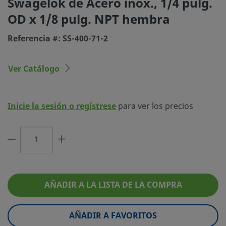
Swagelok de Acero inox., 1/4 pulg.
OD x 1/8 pulg. NPT hembra
Tipo de conexión 1
Racor Swagelok®
Referencia #: SS-400-71-2
Tamaño conexión 2
1/8 pulg.
Tipo de conexión 2
NPT hembra
Ver Catálogo
Limitador de Caudal
No
eClass (4.1)
37020719
Inicie la sesión o regístrese
para ver los precios
eClass (5.1.4)
37020590
eClass (6.0)
37020590
eClass (6.1)
37020590
eClass (10.1)
37020590
AÑADIR A LA LISTA DE LA COMPRA
UNSPSC (4.03)
40141720
AÑADIR A FAVORITOS
UNSPSC (10.0)
40142613