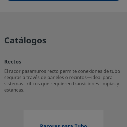
UNSPSC (11.0501)
40142613
UNSPSC (13.0601)
40183110
UNSPSC (15.1)
40183110
Catálogos
UNSPSC (17.1001)
40183103
Rectos
Rectos
El racor pasamuros recto permite conexiones de tubo se
El racor pasamuros recto permite conexiones de tubo
través de paneles o recintos—ideal para sistemas críticos
seguras a través de paneles o recintos—ideal para
requieren transiciones limpias y estancas.
sistemas críticos que requieren transiciones limpias y
estancas.
Inicie la sesión o regístrese
para ver los precios
Contacto
Si tiene preguntas sobre este producto, contacte con su 
Racores para Tubo