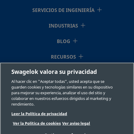
B-300-
Latón
3/16
Racor
3/16
SERVICIOS DE INGENIERÍA
pulg.
Swagelok®
pulg.
61
INDUSTRIAS
BLOG
B-400-
Latón
1/4 pulg.
Racor
1/8 pulg.
Swagelok®
11-2
RECURSOS
Swagelok valora su privacidad
QUIÉNES SOMOS
B-400-
Latón
1/4 pulg.
Racor
1/4 pulg.
Swagelok®
Al hacer clic en "Aceptar todas", usted acepta que se
61
guarden cookies y tecnologías similares en su dispositivo
para mejorar su experiencia, analizar el uso del sitio y
colaborar en nuestros esfuerzos dirigidos al marketing y
rendimiento.
B-400-
Latón
1/4 pulg.
Racor
1/8 pulg.
Swagelok®
Leer la Política de privacidad
71-2
©2026 Swagelok Company. Todos los derechos reservados.
Ver la Política de cookies
Ver aviso legal
Selección fiable de un componente
Privacidad
Legal
Imprimir