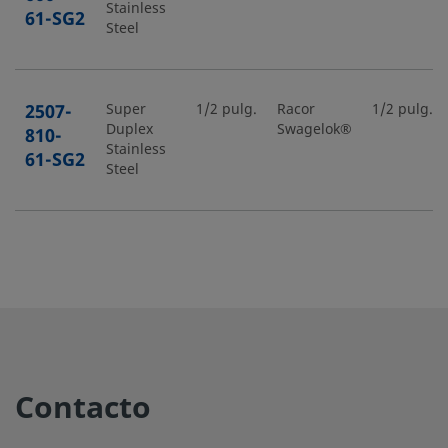
Stainless
61-SG2
Steel
2507-
Super
1/2 pulg.
Racor
1/2 pulg.
Duplex
Swagelok®
810-
Stainless
61-SG2
Steel
6MO-
6-Moly
1/4 pulg.
Racor
1/4 pulg.
Swagelok®
400-61
6MO-
6-Moly
1/2 pulg.
Racor
1/2 pulg.
Swagelok®
810-61
Contacto