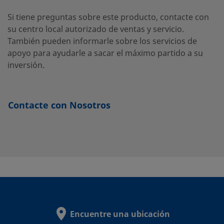
B-100-
Latón
1/16
Racor
1/16
Si tiene preguntas sobre este producto, contacte con
pulg.
Swagelok®
pulg.
61
su centro local autorizado de ventas y servicio.
También pueden informarle sobre los servicios de
apoyo para ayudarle a sacar el máximo partido a su
inversión.
B-
Latón
12 mm
Racor
12 mm
Swagelok®
12M0-
61
Contacte con Nosotros
B-200-
Latón
1/8 pulg.
Racor
1/8 pulg.
Swagelok®
61
B-200-
Latón
1/8 pulg.
Racor
1/8 pulg.
Swagelok®
71-2
Encuentre una ubicación