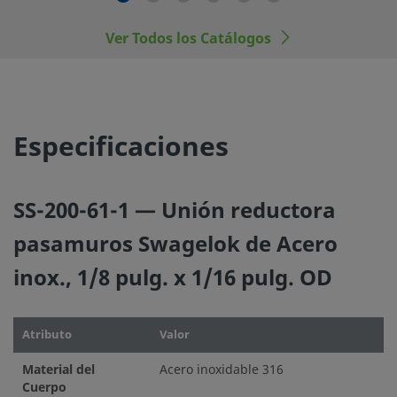
conexiones finales de los racores Swagelok, con los de ot
fabricantes.
Ver Todos los Catálogos
©
2026
Swagelok Company.
Todos los derechos reserva
Especificaciones
SS-200-61-1 — Unión reductora
pasamuros Swagelok de Acero
inox., 1/8 pulg. x 1/16 pulg. OD
Atributo
Valor
Material del
Acero inoxidable 316
Cuerpo