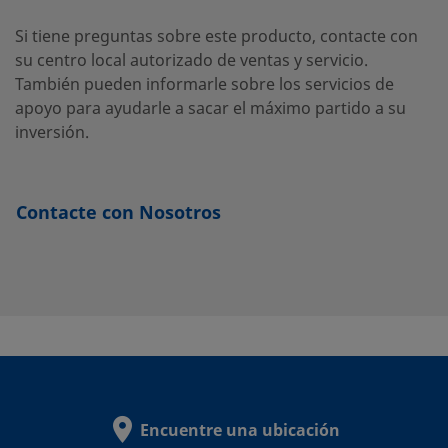
B-100-
Latón
1/16
Racor
1/16
Si tiene preguntas sobre este producto, contacte con
pulg.
Swagelok®
pulg.
61
su centro local autorizado de ventas y servicio.
También pueden informarle sobre los servicios de
apoyo para ayudarle a sacar el máximo partido a su
inversión.
B-
Latón
12 mm
Racor
12 mm
Swagelok®
12M0-
61
Contacte con Nosotros
B-200-
Latón
1/8 pulg.
Racor
1/8 pulg.
Swagelok®
61
B-200-
Latón
1/8 pulg.
Racor
1/8 pulg.
Swagelok®
71-2
Encuentre una ubicación