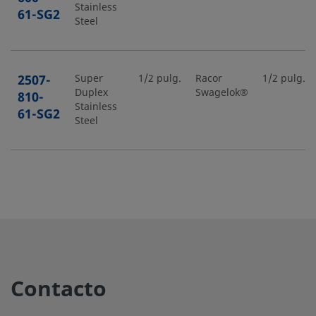
Stainless
61-SG2
Steel
2507-
Super
1/2 pulg.
Racor
1/2 pulg.
Duplex
Swagelok®
810-
Stainless
61-SG2
Steel
6MO-
6-Moly
1/4 pulg.
Racor
1/4 pulg.
Swagelok®
400-61
6MO-
6-Moly
1/2 pulg.
Racor
1/2 pulg.
Swagelok®
810-61
Contacto