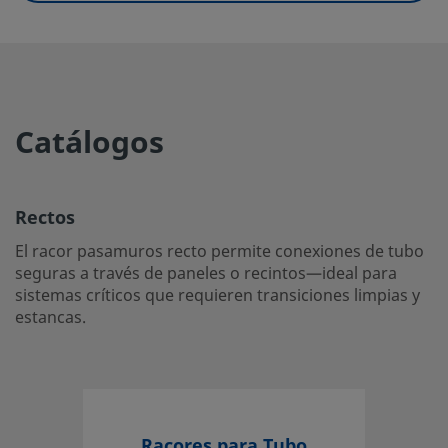
UNSPSC (11.0501)
40142600
UNSPSC (13.0601)
40183100
UNSPSC (15.1)
40183100
Catálogos
UNSPSC (17.1001)
40183103
Rectos
Rectos
El racor pasamuros recto permite conexiones de tubo se
El racor pasamuros recto permite conexiones de tubo
través de paneles o recintos—ideal para sistemas críticos
seguras a través de paneles o recintos—ideal para
sistemas críticos que requieren transiciones limpias y
requieren transiciones limpias y estancas.
estancas.
Inicie la sesión o regístrese
para ver los precios
Contacto
Si tiene preguntas sobre este producto, contacte con su 
Racores para Tubo