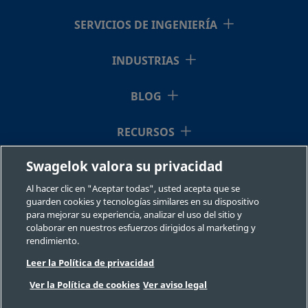
B-300-
Latón
3/16
Racor
3/16
SERVICIOS DE INGENIERÍA
pulg.
Swagelok®
pulg.
61
INDUSTRIAS
BLOG
B-400-
Latón
1/4 pulg.
Racor
1/8 pulg.
Swagelok®
11-2
RECURSOS
Swagelok valora su privacidad
QUIÉNES SOMOS
B-400-
Latón
1/4 pulg.
Racor
1/4 pulg.
Swagelok®
Al hacer clic en "Aceptar todas", usted acepta que se
61
guarden cookies y tecnologías similares en su dispositivo
para mejorar su experiencia, analizar el uso del sitio y
colaborar en nuestros esfuerzos dirigidos al marketing y
rendimiento.
B-400-
Latón
1/4 pulg.
Racor
1/8 pulg.
Swagelok®
Leer la Política de privacidad
71-2
©2026 Swagelok Company. Todos los derechos reservados.
Ver la Política de cookies
Ver aviso legal
Selección fiable de un componente
Privacidad
Legal
Imprimir