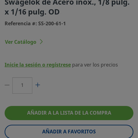
Swagelok de Acero inox., 1/8 pulg.
Tipo de conexión 1
Racor Swagelok®
x 1/16 pulg. OD
Tamaño conexión 2
1/16 pulg.
Referencia #: SS-200-61-1
Tipo de conexión 2
Racor Swagelok®
Característica
Pasamuros
Ver Catálogo
Limitador de Caudal
No
eClass (4.1)
37030709
Inicie la sesión o regístrese
para ver los precios
eClass (5.1.4)
37020590
eClass (6.0)
37020514
eClass (6.1)
37020590
AÑADIR A LA LISTA DE LA COMPRA
eClass (10.1)
37020590
UNSPSC (4.03)
40142603
AÑADIR A FAVORITOS
UNSPSC (10.0)
40142600