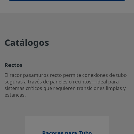
UNSPSC (11.0501)
40142613
UNSPSC (13.0601)
40183110
UNSPSC (15.1)
40183110
Catálogos
UNSPSC (17.1001)
40183103
Rectos
Rectos
El racor pasamuros recto permite conexiones de tubo se
El racor pasamuros recto permite conexiones de tubo
través de paneles o recintos—ideal para sistemas críticos
seguras a través de paneles o recintos—ideal para
requieren transiciones limpias y estancas.
sistemas críticos que requieren transiciones limpias y
estancas.
Inicie la sesión o regístrese
para ver los precios
Contacto
Si tiene preguntas sobre este producto, contacte con su 
Racores para Tubo