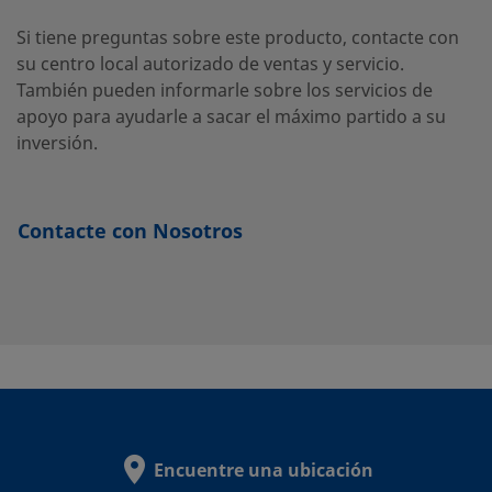
B-100-
Latón
1/16
Racor
1/16
Si tiene preguntas sobre este producto, contacte con
pulg.
Swagelok®
pulg.
61
su centro local autorizado de ventas y servicio.
También pueden informarle sobre los servicios de
apoyo para ayudarle a sacar el máximo partido a su
inversión.
B-
Latón
12 mm
Racor
12 mm
Swagelok®
12M0-
61
Contacte con Nosotros
B-200-
Latón
1/8 pulg.
Racor
1/8 pulg.
Swagelok®
61
B-200-
Latón
1/8 pulg.
Racor
1/8 pulg.
Swagelok®
71-2
Encuentre una ubicación