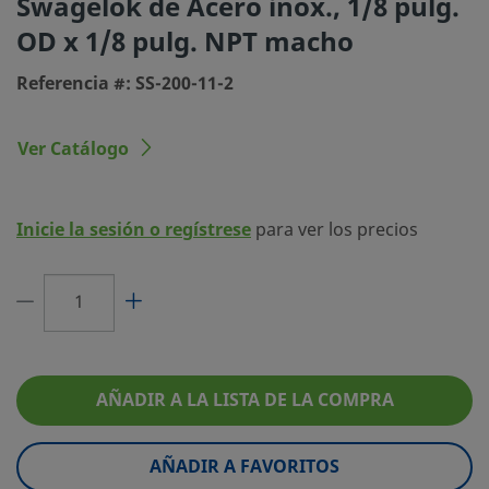
Swagelok de Acero inox., 1/8 pulg.
OD x 1/8 pulg. NPT macho
Tipo de conexión 1
Racor Swagelok®
Referencia #: SS-200-11-2
Tamaño conexión 2
1/8 pulg.
Tipo de conexión 2
NPT macho
Ver Catálogo
Limitador de Caudal
No
eClass (4.1)
37020719
Inicie la sesión o regístrese
para ver los precios
eClass (5.1.4)
37020590
eClass (6.0)
37020590
eClass (6.1)
37020590
eClass (10.1)
37020590
AÑADIR A LA LISTA DE LA COMPRA
UNSPSC (4.03)
40141720
AÑADIR A FAVORITOS
UNSPSC (10.0)
40142613