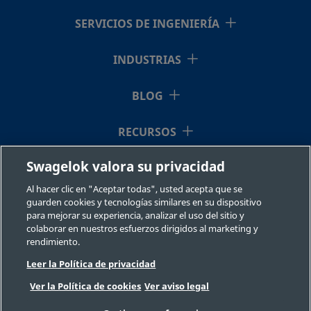
B-300-
Latón
3/16
Racor
3/16
SERVICIOS DE INGENIERÍA
pulg.
Swagelok®
pulg.
61
INDUSTRIAS
BLOG
B-400-
Latón
1/4 pulg.
Racor
1/8 pulg.
Swagelok®
11-2
RECURSOS
Swagelok valora su privacidad
QUIÉNES SOMOS
B-400-
Latón
1/4 pulg.
Racor
1/4 pulg.
Swagelok®
Al hacer clic en "Aceptar todas", usted acepta que se
61
guarden cookies y tecnologías similares en su dispositivo
para mejorar su experiencia, analizar el uso del sitio y
colaborar en nuestros esfuerzos dirigidos al marketing y
rendimiento.
B-400-
Latón
1/4 pulg.
Racor
1/8 pulg.
Swagelok®
Leer la Política de privacidad
71-2
©2026 Swagelok Company. Todos los derechos reservados.
Ver la Política de cookies
Ver aviso legal
Selección fiable de un componente
Privacidad
Legal
Imprimir