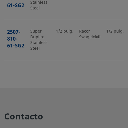
Stainless
61-SG2
Steel
2507-
Super
1/2 pulg.
Racor
1/2 pulg.
Duplex
Swagelok®
810-
Stainless
61-SG2
Steel
6MO-
6-Moly
1/4 pulg.
Racor
1/4 pulg.
Swagelok®
400-61
6MO-
6-Moly
1/2 pulg.
Racor
1/2 pulg.
Swagelok®
810-61
Contacto