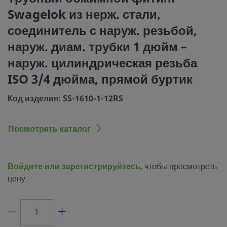
проходом
Swagelok из нерж. стали,
Процедура очистки
Стандартная инструкция по очистке и
соединитель с наруж. резьбой,
(SC-10)
наруж. диам. трубки 1 дюйм –
Размер соединения 1
1 дюйм
наруж. цилиндрическая резьба
Тип соединения 1
Трубный обжимной фитинг Swagelok
ISO 3/4 дюйма, прямой буртик
Размер соединения 2
3/4 дюйма
Код изделия: SS-1610-1-12RS
Тип соединения 2
Наружная цилиндрическая резьба ISO
буртик
Посмотреть каталог
Ограничитель
Нет
расхода
Войдите или зарегистрируйтесь
, чтобы просмотреть
eClass (4.1)
37020713
цену
eClass (5.1.4)
37020590
eClass (6.0)
37020590