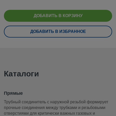
eClass (6.1)
37020590
eClass (10.1)
37020590
ДОБАВИТЬ В КОРЗИНУ
UNSPSC (4.03)
40141720
ДОБАВИТЬ В ИЗБРАННОЕ
UNSPSC (10.0)
40142613
UNSPSC (11.0501)
40142613
UNSPSC (13.0601)
40183110
UNSPSC (15.1)
40183110
Каталоги
UNSPSC (17.1001)
40183110
Прямые
Прямые
Трубный соединитель с наружной резьбой формирует пр
Трубный соединитель с наружной резьбой формирует
соединения между трубками и резьбовыми отверстиями д
прочные соединения между трубками и резьбовыми
критически важных газовых и жидкостных систем.
отверстиями для критически важных газовых и