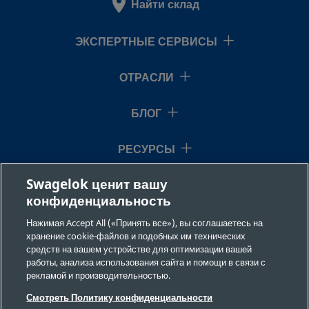
Найти склад
2507-600-
Super Duplex
3/8 in.
Swagelok
ЭКСПЕРТНЫЕ СЕРВИСЫ
Stainless Steel
Tube
1-8-SG2
Fitting
ОТРАСЛИ
БЛОГ
2507-600-
Super Duplex
3/8 in.
Swagelok
Stainless Steel
Tube
2-4-SG2
Fitting
РЕСУРСЫ
Swagelok ценит вашу
О НАС
конфиденциальность
2507-600-
Super Duplex
3/8 in.
Swagelok
Stainless Steel
Tube
2-8-SG2
Нажимая Accept All («Принять все»), вы соглашаетесь на
Fitting
хранение cookie-файлов и подобных им технических
средств на вашем устройстве для оптимизации вашей
работы, анализа использования сайта и помощи в связи с
рекламой и производительностью.
2507-810-
Super Duplex
1/2 in.
Swagelok
©2026 Swagelok Company. Все права защищены.
Stainless Steel
Tube
Смотреть Политику конфиденциальности
1-4-SG2