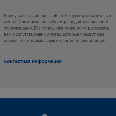
2507-400-
Super Duplex
1/4 in.
Swagelok
Stainless Steel
Tube
3-SG2
Fitting
Если у вас есть вопросы об этом изделии, обратитесь в
местный авторизованный центр продаж и сервисного
обслуживания. Его сотрудники также могут рассказать
вам о сопутствующих услугах, которые помогут вам
2507-600-
Super Duplex
3/8 in.
Swagelok
Stainless Steel
Tube
обеспечить максимальную окупаемость инвестиций.
1-4-SG2
Fitting
Контактная информация
2507-600-
Super Duplex
3/8 in.
Swagelok
Stainless Steel
Tube
1-6MP-SG2
Fitting
2507-600-
Super Duplex
3/8 in.
Swagelok
Stainless Steel
Tube
1-6-SG2
Fitting