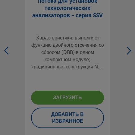
потока для установок
технологических
анализаторов – серия SSV
Характеристики: выполняет
функцию двойного отсечения со
сбросом (DBB) в одном
компактном модуле;
традиционные конструкции NPT
и конструкции, совместимые с
ANSI/ISA 76.00.02; давление в
системе до 17,2 бара (250
фунтов на кв. дюйм, ман.), с
ЗАГРУЗИТЬ
давлением срабатывания 2,8
бара (40 фунтов на кв. дюйм,
ДОБАВИТЬ В
ман.); встроенный замкнутый
ИЗБРАННОЕ
контур потока, обеспечивающий
согласованный поток на