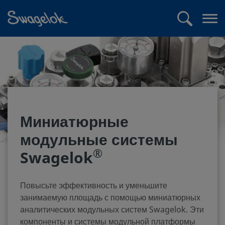
text.skipToContent
text.skipToNavigation
Поиск
Отк
ме
Миниатюрные
модульные системы
®
Swagelok
Повысьте эффективность и уменьшите
занимаемую площадь с помощью миниатюрных
аналитических модульных систем Swagelok. Эти
компоненты и системы модульной платформы