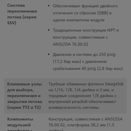
Система
Обеспечивает функцию двойного
переключения
отсечения со сбросом (DBB) в
потока (серия
одном компактном модуле
SSV)
Традиционные конструкции NPT и
конструкции, совместимые с
ANSI/ISA 76.00.02
Давление в системе до 250 psig
(17,2 бар ман) с давлением
срабатывания 40 psig (2,8 бар ман)
Клапанные узлы
Трубные обжимные фитинги Swagelok
для выбора,
на 1/16, 1/8, 1/4 дюйма и 3 мм, и
переключения и
торцевые соединения 1/8 дюйма с
закрытия потока
внутренней резьбой обеспечивают
(серии TT2 и T2)
универсальность системы
Компоненты
Конструкция, совместимая с ANSI/ISA
модульной
76.00.02, платформа 38,2 мм (1,5
платформы
дюйма)