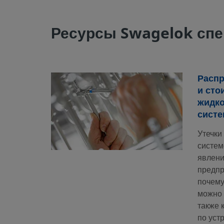
Ресурсы Swagelok спе
Расп
и сто
жидко
систе
Утечки
систе
явлени
предпр
почему
можно 
также 
по уст