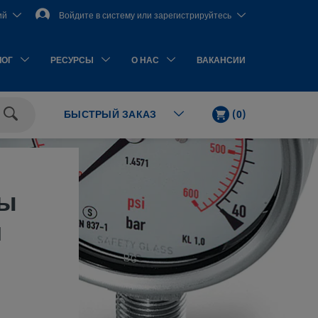
ий
Войдите в систему или зарегистрируйтесь
ЛОГ
РЕСУРСЫ
О НАС
ВАКАНСИИ
КОРЗИНА
КОЛ-
(
0
)
БЫСТРЫЙ ЗАКАЗ
ВО
Поиск
ЭЛЕМЕНТОВ
ры
и