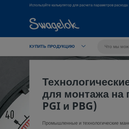
text.skipToContent
text.skipToNavigation
Используйте калькулятор для расчета параметров расхода 
КУПИТЬ ПРОДУКЦИЮ
Технологически
для монтажа на 
PGI и PBG)
Промышленные и технологические ман