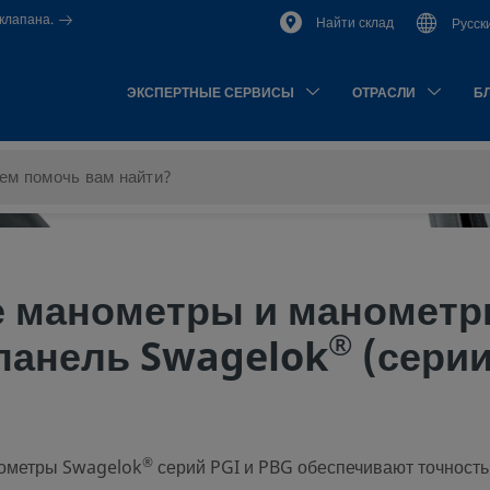
клапана.
Найти склад
Русск
ЭКСПЕРТНЫЕ СЕРВИСЫ
ОТРАСЛИ
Б
е манометры и маномет
®
панель Swagelok
(сери
®
ометры Swagelok
серий PGI и PBG обеспечивают точность