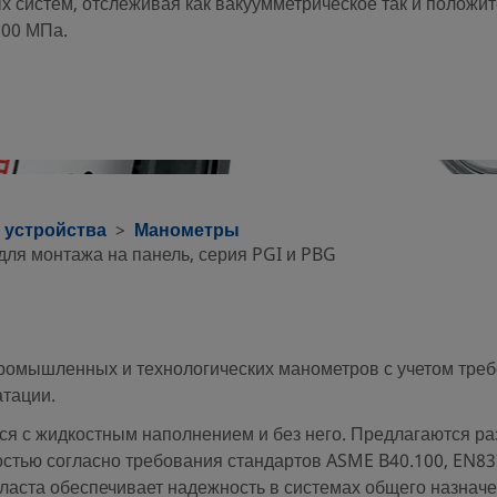
систем, отслеживая как вакуумметрическое так и положи
100 МПа.
 устройства
Манометры
ля монтажа на панель, серия PGI и PBG
ромышленных и технологических манометров с учетом треб
атации.
я с жидкостным наполнением и без него. Предлагаются разм
очностью согласно требования стандартов ASME B40.100, EN83
аста обеспечивает надежность в системах общего назначе