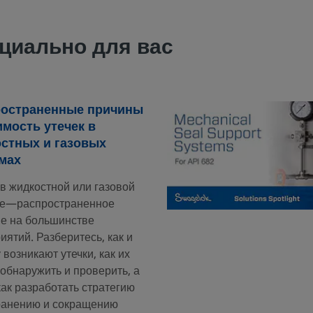
циально для вас
ространенные причины
имость утечек в
стных и газовых
мах
 в жидкостной или газовой
ме—распространенное
е на большинстве
иятий. Разберитесь, как и
 возникают утечки, как их
обнаружить и проверить, а
как разработать стратегию
ранению и сокращению