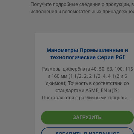
Получите подробные сведения о продукции, в
исполнения и вспомогательных принадлежнос
Манометры Промышленные и
технологические Серия PGI
Размеры циферблата 40, 50, 63, 100, 115
и 160 мм (1 1/2, 2, 2 1/2, 4, 4 1/2 и 6
дюймов); Точность в соответствии со
стандартами ASME, EN и JIS;
Поставляются с различными торцевыми
соединениями, в том числе с трубными
переходниками Swagelok®;
ЗАГРУЗИТЬ
Конфигурации с креплением позади
корпуса по центру, позади внизу и снизу;
Конструкция из нержавеющей стали и