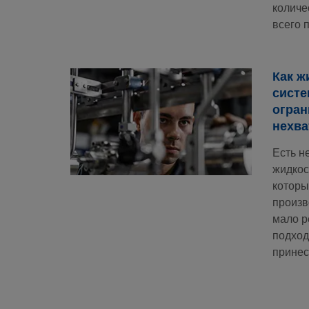
количе
всего 
Как ж
систе
огран
нехва
Есть н
жидкос
которы
произв
мало р
подход
принес