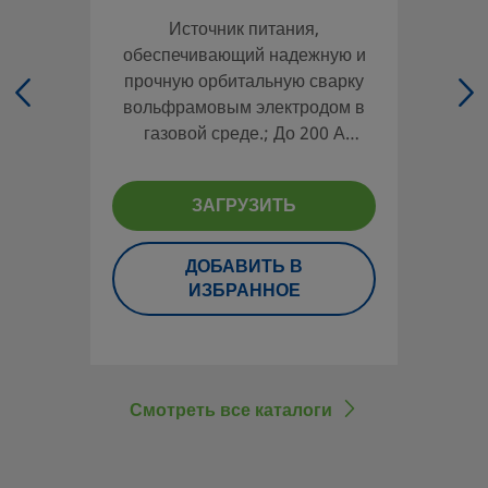
Источник питания,
обеспечивающий надежную и
прочную орбитальную сварку
вольфрамовым электродом в
газовой среде.; До 200 А
максимальной мощности на
выходе.; Простой в применении
ЗАГРУЗИТЬ
цветной сенсорный экран,
несколько языков.; Встроенный
регулятор массового расхода
ДОБАВИТЬ В
автоматически регулирует
ИЗБРАННОЕ
расход защитного газа,
подаваемого по наружному
диаметру.; Вес менее 23 кг или
50 фунтов; Совместимость со
Смотреть все каталоги
сварочными головками для
сварочных систем Swagelok.