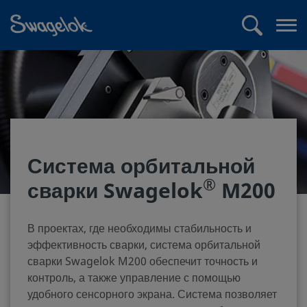
text.skipToContent
text.skipToNavigation
Поиск
Отк
ме
Система орбитальной
®
сварки Swagelok
M200
В проектах, где необходимы стабильность и
эффективность сварки, система орбитальной
сварки Swagelok M200 обеспечит точность и
контроль, а также управление с помощью
удобного сенсорного экрана. Система позволяет