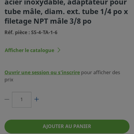
acier inoxydable, adaptateur pour
(SC-10)
tube mâle, diam. ext. tube 1/4 po x
Dimension du
1/4 po
filetage NPT mâle 3/8 po
raccordement 1
Réf. pièce : SS-4-TA-1-6
Type du raccordement 1
Adaptateur pour tube Swagelo
Dimension du
3/8 po
Afficher le catalogue
raccordement 2
Type du raccordement 2
Filetage NPT mâle
Ouvrir une session ou s’inscrire
pour afficher des
Réducteur de débit
Non
prix
eClass (4.1)
37020711
eClass (5.1.4)
37020590
eClass (6.0)
37020590
eClass (6.1)
37020590
AJOUTER AU PANIER