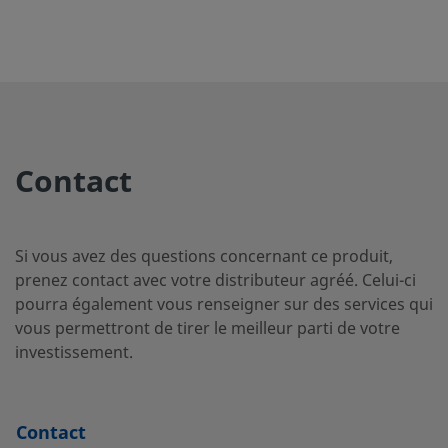
B-12-
Laiton
12 mm
Adaptateur
1/4
pour tube
MTA-
Swagelok®
1-4RS
B-12-
Laiton
3/4 po
Adaptateur
3/4
pour tube
TA-1-
Contact
Swagelok®
12
Si vous avez des questions concernant ce produit,
B-400-
Laiton
1/4 po
Adaptateur
1/4
prenez contact avec votre distributeur agréé. Celui-ci
pour tube
A-
pourra également vous renseigner sur des services qui
Swagelok®
4ANF
vous permettront de tirer le meilleur parti de votre
investissement.
B-4-
Laiton
1/4 po
Adaptateur
1/8
Contact
pour tube
TA-1-2