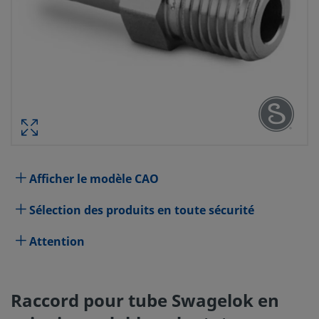
RACCORD POUR TUBE SWAGELOK E
INOXYDABLE, ADAPTATEUR POUR TUB
DIAM. EXT. TUBE 1/4 PO X FILETAGE 
RÉF. PIÈ
Afficher le modèle CAO
Spécifications
Sélection des produits en toute sécurité
Attribut
Valeur
Attention
Matériau du corps
Acier inoxydable 316
Traversant
Non
Raccord pour tube Swagelok en
Procédé de nettoyage
Nettoyage et conditionnement 