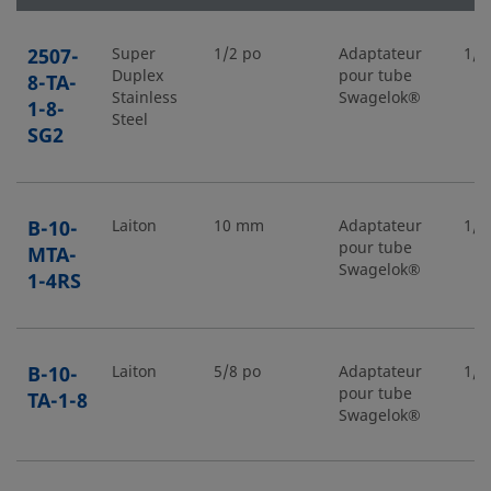
2507-
Super
1/2 po
Adaptateur
1/2
Duplex
pour tube
8-TA-
Stainless
Swagelok®
1-8-
Steel
SG2
B-10-
Laiton
10 mm
Adaptateur
1/4
pour tube
MTA-
Swagelok®
1-4RS
B-10-
Laiton
5/8 po
Adaptateur
1/2
pour tube
TA-1-8
Swagelok®