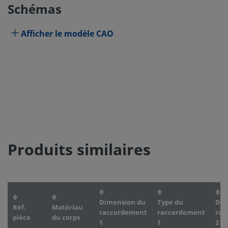
Schémas
Afficher le modèle CAO
Produits similaires
Dimension du
Type du
Dim
Réf.
Matériau
raccordement
raccordement
rac
pièce
du corps
1
1
2