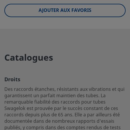
eClass (10.1)
37020590
AJOUTER AUX FAVORIS
UNSPSC (4.03)
40141719
UNSPSC (10.0)
40142612
UNSPSC (11.0501)
40142612
UNSPSC (13.0601)
40183109
Catalogues
UNSPSC (15.1)
40183109
UNSPSC (17.1001)
40183109
Droits
Droits
Des raccords étanches, résistants aux vibrations et qui
garantissent un parfait maintien des tubes. La
Des raccords étanches, résistants aux vibrations et qui g
remarquable fiabilité des raccords pour tubes
un parfait maintien des tubes. La remarquable fiabilité d
Swagelok est prouvée par le succès constant de ces
pour tubes Swagelok est prouvée par le succès constant 
raccords depuis plus de 65 ans. Elle a par ailleurs été
raccords depuis plus de 65 ans. Elle a par ailleurs été do
documentée dans de nombreux rapports d'essais
dans de nombreux rapports d'essais publiés, y compris d
publiés, y compris dans des comptes rendus de tests