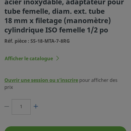
acier inoxydable, adaptateur pour
Procédé de nettoyage
Nettoyage et conditionnement 
tube femelle, diam. ext. tube
(SC-10)
18 mm x filetage (manomètre)
Dimension du
18 mm
cylindrique ISO femelle 1/2 po
raccordement 1
Réf. pièce : SS-18-MTA-7-8RG
Type du raccordement 1
Adaptateur pour tube Swagelo
Dimension du
1/2 po
Afficher le catalogue
raccordement 2
Type du raccordement 2
Filetage (manomètre) cylindriq
femelle
Ouvrir une session ou s’inscrire
pour afficher des
prix
Réducteur de débit
Non
eClass (4.1)
37020711
eClass (5.1.4)
37020590
eClass (6.0)
37020590