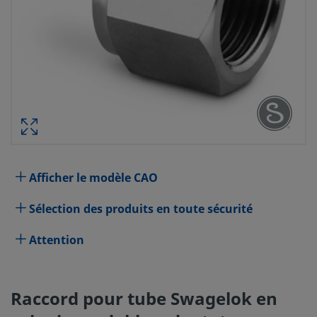
RACCORD POUR TUBE SWAGELOK E
INOXYDABLE, ADAPTATEUR PO
FEMELLE, DIAM. EXT. TUBE 18 MM X 
(MANOMÈTRE) CYLINDRIQUE ISO 
RÉF. PIÈCE : 
Afficher le modèle CAO
Spécifications
Sélection des produits en toute sécurité
Attention
Attribut
Valeur
Matériau du corps
Acier inoxydable 316
Raccord pour tube Swagelok en
Traversant
Non