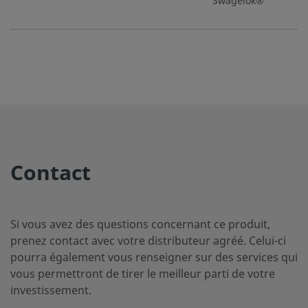
Swagelok®
B-12-
Laiton
12 mm
Adaptateur
1/4
pour tube
MTA-
Swagelok®
1-4RS
B-12-
Laiton
3/4 po
Adaptateur
3/4
pour tube
TA-1-
Contact
Swagelok®
12
Si vous avez des questions concernant ce produit,
B-400-
Laiton
1/4 po
Adaptateur
1/4
prenez contact avec votre distributeur agréé. Celui-ci
pour tube
A-
pourra également vous renseigner sur des services qui
Swagelok®
4ANF
vous permettront de tirer le meilleur parti de votre
investissement.