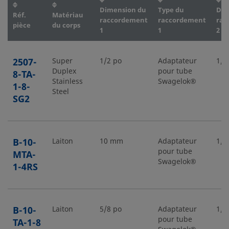
Dimension du
Type du
Dim
Réf.
Matériau
raccordement
raccordement
rac
pièce
du corps
1
1
2
2507-
Super
1/2 po
Adaptateur
1/2
Duplex
pour tube
8-TA-
Stainless
Swagelok®
1-8-
Steel
SG2
B-10-
Laiton
10 mm
Adaptateur
1/4
pour tube
MTA-
Swagelok®
1-4RS
B-10-
Laiton
5/8 po
Adaptateur
1/2
pour tube
TA-1-8