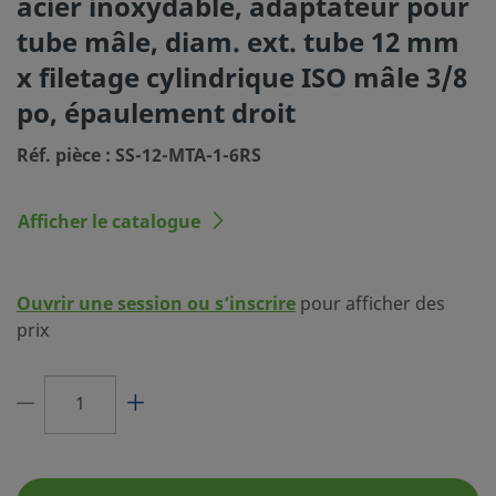
acier inoxydable, adaptateur pour
Procédé de nettoyage
Nettoyage et conditionnement 
tube mâle, diam. ext. tube 12 mm
(SC-10)
x filetage cylindrique ISO mâle 3/8
Dimension du
12 mm
po, épaulement droit
raccordement 1
Réf. pièce : SS-12-MTA-1-6RS
Type du raccordement 1
Adaptateur pour tube Swagelo
Dimension du
3/8 po
Afficher le catalogue
raccordement 2
Type du raccordement 2
Filetage cylindrique ISO mâle
Ouvrir une session ou s’inscrire
pour afficher des
Réducteur de débit
Non
prix
eClass (4.1)
37020711
eClass (5.1.4)
37020590
eClass (6.0)
37020590
eClass (6.1)
37020590