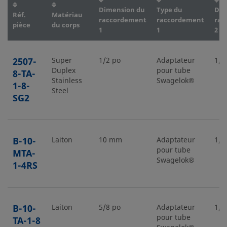
Dimension du
Type du
Dim
Réf.
Matériau
raccordement
raccordement
rac
pièce
du corps
1
1
2
2507-
Super
1/2 po
Adaptateur
1/2
Duplex
pour tube
8-TA-
Stainless
Swagelok®
1-8-
Steel
SG2
B-10-
Laiton
10 mm
Adaptateur
1/4
pour tube
MTA-
Swagelok®
1-4RS
B-10-
Laiton
5/8 po
Adaptateur
1/2
pour tube
TA-1-8