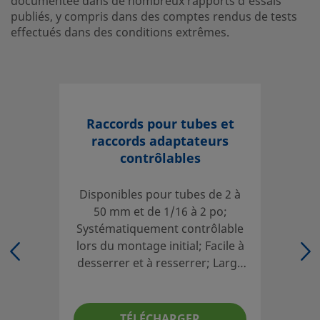
documentée dans de nombreux rapports d'essais
dans de nombreux rapports d'essais publiés, y compris d
publiés, y compris dans des comptes rendus de tests
comptes rendus de tests effectués dans des conditions e
effectués dans des conditions extrêmes.
Ouvrir une session ou s’inscrire
pour afficher des prix
Contact
Si vous avez des questions concernant ce produit, prenez
Raccords pour tubes et
votre distributeur agréé. Celui-ci pourra également vous 
raccords adaptateurs
sur des services qui vous permettront de tirer le meilleur 
contrôlables
votre investissement.
Disponibles pour tubes de 2 à
Contact
50 mm et de 1/16 à 2 po;
Systématiquement contrôlable
lors du montage initial; Facile à
desserrer et à resserrer; Large
Les catalogues doivent être lus en entier afin d'assurer u
gamme de matériaux et de
adéquate des produits par le concepteur et l'utilisateur 
configurations
Lors de la sélection des produits, l'intégralité de la conce
système doit être prise en considération pour garantir un
TÉLÉCHARGER