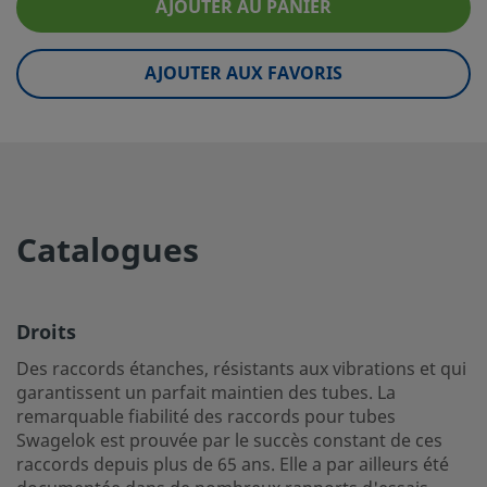
AJOUTER AU PANIER
eClass (10.1)
37020590
AJOUTER AUX FAVORIS
UNSPSC (4.03)
40141719
UNSPSC (10.0)
40142612
UNSPSC (11.0501)
40142612
UNSPSC (13.0601)
40183109
Catalogues
UNSPSC (15.1)
40183109
UNSPSC (17.1001)
40183109
Droits
Droits
Des raccords étanches, résistants aux vibrations et qui
garantissent un parfait maintien des tubes. La
Des raccords étanches, résistants aux vibrations et qui g
remarquable fiabilité des raccords pour tubes
un parfait maintien des tubes. La remarquable fiabilité d
Swagelok est prouvée par le succès constant de ces
pour tubes Swagelok est prouvée par le succès constant 
raccords depuis plus de 65 ans. Elle a par ailleurs été
raccords depuis plus de 65 ans. Elle a par ailleurs été do