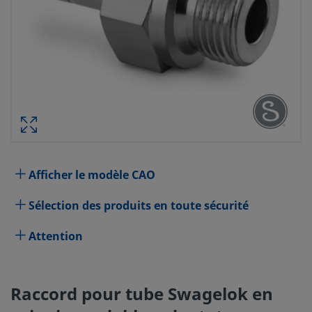
RACCORD POUR TUBE SWAGELOK E
INOXYDABLE, ADAPTATEUR POUR TUB
DIAM. EXT. TUBE 12 MM X 
CYLINDRIQUE ISO MÂLE 3/8 PO, ÉP
RÉF. PIÈCE : 
Afficher le modèle CAO
Spécifications
Sélection des produits en toute sécurité
Attention
Attribut
Valeur
Matériau du corps
Acier inoxydable 316
Raccord pour tube Swagelok en
Traversant
Non