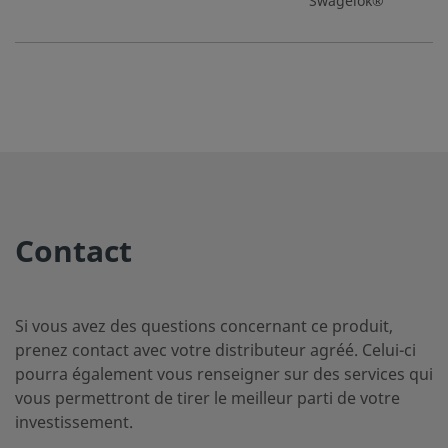
Swagelok®
B-12-
Laiton
12 mm
Adaptateur
1/4
pour tube
MTA-
Swagelok®
1-4RS
B-12-
Laiton
3/4 po
Adaptateur
3/4
pour tube
TA-1-
Contact
Swagelok®
12
Si vous avez des questions concernant ce produit,
B-400-
Laiton
1/4 po
Adaptateur
1/4
prenez contact avec votre distributeur agréé. Celui-ci
pour tube
A-
pourra également vous renseigner sur des services qui
Swagelok®
4ANF
vous permettront de tirer le meilleur parti de votre
investissement.