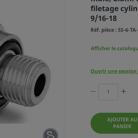
filetage cyl
9/16-18
Réf. pièce : SS-6-TA
Afficher le catalog
AGELOK EN
TEUR POUR
E 3/8 PO X
Ouvrir une session 
E/MS MÂLE
9/16-18
IÈCE : SS-6-TA-1-OR
AJOUTER AU
PANIER