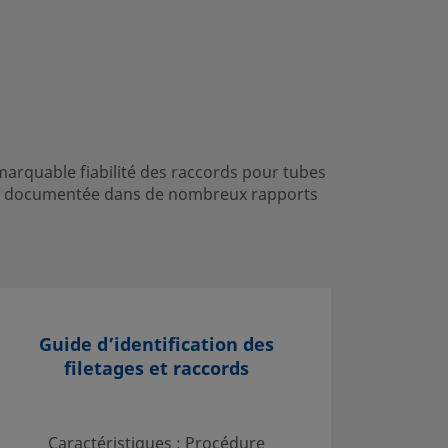
emarquable fiabilité des raccords pour tubes
 été documentée dans de nombreux rapports
Guide d’identification des
D
filetages et raccords
Sélecti
Caractéristiques : Procédure
tubes ; 