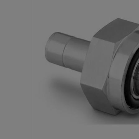
RACCORD POUR TUBE SW
ACIER INOXYDABLE, ADAPTA
TUBE MÂLE, DIAM. EXT. TUB
FILETAGE CYLINDRIQUE SA
RÉF. P