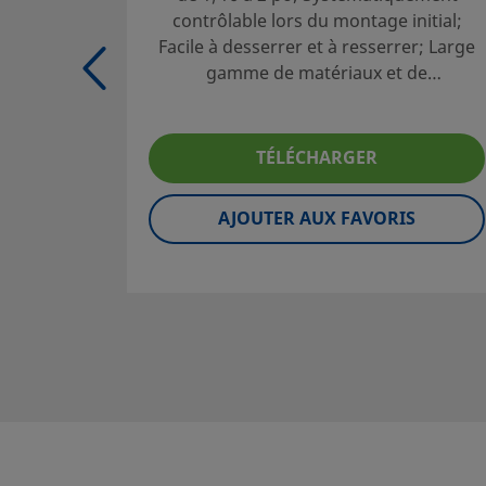
contrôlable lors du montage initial;
Contact
Facile à desserrer et à resserrer; Large
gamme de matériaux et de
configurations
Sélection des produits en toute sécurité :
Les catalogues doivent être lus en entier afin d'assurer u
TÉLÉCHARGER
adéquate des produits par le concepteur et l'utilisateur 
Lors de la sélection des produits, l'intégralité de la conce
AJOUTER AUX FAVORIS
système doit être prise en considération pour garantir un
fonctionnement fiable et sans incident. La responsabilité 
l'utilisation, de la compatibilité des matériaux, du choix d
nominales appropriées, d'une installation, d'un fonction
d'une maintenance corrects incombe au concepteur et à l'
du système.
Attention:
Les composants qui ne sont pas régis par un
comme les raccords pour tubes Swagelok, ne doivent jam
mélangés/intervertis avec ceux d’autres fabricants.