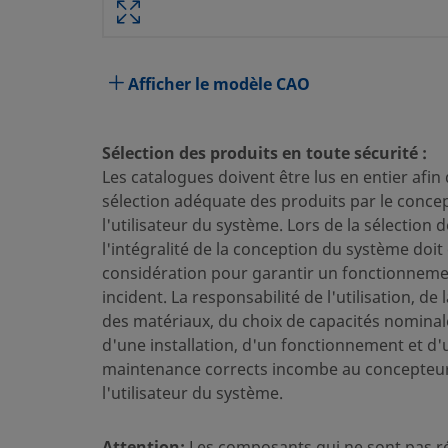
Spécifications
Attribut
Valeur
Afficher le modèle CAO
Matériau du corps
Acier inoxydable 316
Traversant
Non
Sélection des produits en toute sécurité :
Procédé de nettoyage
Nettoyage et conditionnement 
Les catalogues doivent être lus en entier afin
sélection adéquate des produits par le conce
Dimension du
3/8 po
l'utilisateur du système. Lors de la sélection 
raccordement 1
l'intégralité de la conception du système doit 
considération pour garantir un fonctionnemen
Type du raccordement 1
Adaptateur pour tube Swagelo
incident. La responsabilité de l'utilisation, de 
Dimension du
9/16-18 po
des matériaux, du choix de capacités nominal
raccordement 2
d'une installation, d'un fonctionnement et d'
maintenance corrects incombe au concepteur
Type du raccordement 2
Raccord mâle à filetage cylindr
l'utilisateur du système.
torique
Réducteur de débit
Non
Attention:
Les composants qui ne sont pas r