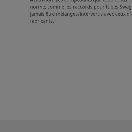
norme, comme les raccords pour tubes Swage
Lubrifiant
Dow Corning 111
jamais être mélangés/intervertis avec ceux d’
eClass (4.1)
37020711
fabricants.
eClass (5.1.4)
37020590
eClass (6.0)
37020590
eClass (6.1)
37020590
eClass (10.1)
37020590
UNSPSC (4.03)
40141719
UNSPSC (10.0)
40142612
UNSPSC (11.0501)
40142612
UNSPSC (13.0601)
40183109
UNSPSC (15.1)
40183109