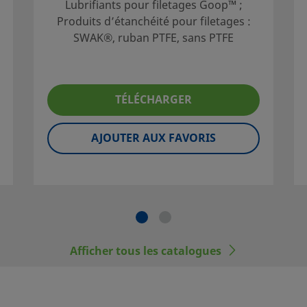
Lubrifiants pour filetages Goop™ ;
Produits d’étanchéité pour filetages :
SWAK®, ruban PTFE, sans PTFE
ne sélection
TÉLÉCHARGER
du système.
ption du
AJOUTER AUX FAVORIS
de
e capacités
nement et
utilisateur
Afficher tous les catalogues
e norme,
ais être