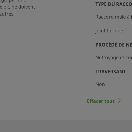
TYPE DU RACC
lok, ne doivent
autres
Raccord mâle à 
joint torique
PROCÉDÉ DE N
Nettoyage et co
TRAVERSANT
Non
RÉDUCTEUR DE 
Effacer tout
Non