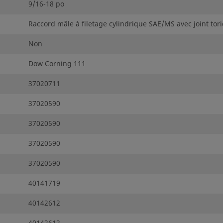
9/16-18 po
Raccord mâle à filetage cylindrique SAE/MS avec joint tor
Non
Dow Corning 111
37020711
37020590
37020590
37020590
37020590
40141719
40142612