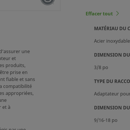
Effacer tout
MATÉRIAU DU 
Acier inoxydable
standard (SC-10)
 d'assurer une
DIMENSION DU
pteur et
des produits,
3/8 po
être prise en
t fiable et sans
k®
TYPE DU RACC
la compatibilité
es appropriées,
Adaptateur pou
une
 et à
DIMENSION DU
ique SAE/MS avec joint
9/16-18 po
égis par une