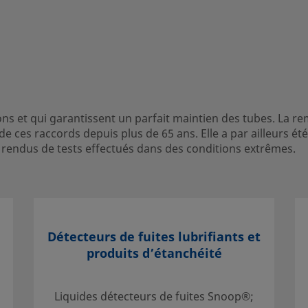
rantissent un parfait
s pour tubes Swagelok est
ons et qui garantissent un parfait maintien des tubes. La r
 de 65 ans. Elle a par
de ces raccords depuis plus de 65 ans. Elle a par ailleurs
 rendus de tests effectués dans des conditions extrêmes.
ais publiés, y compris
ditions extrêmes.
Détecteurs de fuites lubrifiants et
produits d’étanchéité
 contact avec votre
gner sur des services qui
tissement.
Liquides détecteurs de fuites Snoop®;