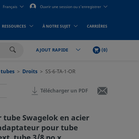
Français
Ouvrir une session ou s’enregistrer
RESSOURCES
À NOTRE SUJET
CARRIÈRES
PANIER
ARTICLES
(
0
)
AJOUT RAPIDE
Rechercher
 tubes
Droits
SS-6-TA-1-OR
Télécharger un PDF
 tube Swagelok en acier
adaptateur pour tube
xt. tube 3/8 po x