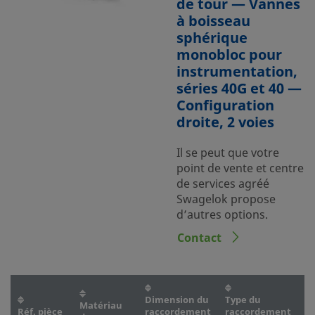
de tour — Vannes
à boisseau
sphérique
monobloc pour
instrumentation,
séries 40G et 40 —
Configuration
droite, 2 voies
Il se peut que votre
point de vente et centre
de services agréé
Swagelok propose
d’autres options.
Contact
Dimension du
Type du
D
Matériau
Réf. pièce
raccordement
raccordement
r