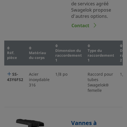
de services agréé
Swagelok propose
d’autres options.
Contact
Dimension du
Type du
Dim
Réf.
Matériau
raccordement
raccordement
rac
pièce
du corps
1
1
2
SS-
Acier
1/8 po
Raccord pour
1/8
43Y6FS2
inoxydable
tubes
316
Swagelok®
femelle
Vannes à