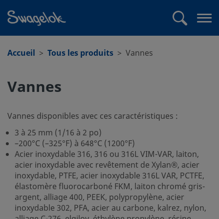
text.skipToContent
text.skipToNavigation
Recherche
Me
ouv
Accueil
Tous les produits
Vannes
Vannes
Vannes disponibles avec ces caractéristiques :
3 à 25 mm (1/16 à 2 po)
–200°C (–325°F) à 648°C (1200°F)
Acier inoxydable 316, 316 ou 316L VIM-VAR, laiton,
acier inoxydable avec revêtement de Xylan®, acier
inoxydable, PTFE, acier inoxydable 316L VAR, PCTFE,
élastomère fluorocarboné FKM, laiton chromé gris-
argent, alliage 400, PEEK, polypropylène, acier
inoxydable 302, PFA, acier au carbone, kalrez, nylon,