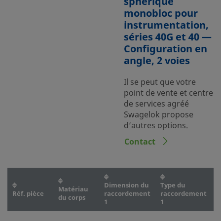
sphérique
monobloc pour
instrumentation,
séries 40G et 40 —
Configuration en
angle, 2 voies
Il se peut que votre
point de vente et centre
de services agréé
Swagelok propose
d’autres options.
Contact
Dimension du
Type du
D
Matériau
Réf. pièce
raccordement
raccordement
r
du corps
1
1
2