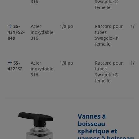
316
Swagelok®
femelle
SS-
Acier
1/8 po
Raccord pour
1/8
43YFS2-
inoxydable
tubes
049
316
Swagelok®
femelle
SS-
Acier
1/8 po
Raccord pour
1/8
43ZFS2
inoxydable
tubes
316
Swagelok®
femelle
Vannes à
boisseau
sphérique et
vannes à boisseau