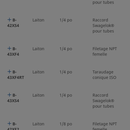
pour tubes
B-
Laiton
1/4 po
Raccord
1/
42XS4
Swagelok®
pour tubes
B-
Laiton
1/4 po
Filetage NPT
1/
43XF4
femelle
B-
Laiton
1/4 po
Taraudage
1/
43XF4RT
conique ISO
B-
Laiton
1/4 po
Raccord
1/
43XS4
Swagelok®
pour tubes
B-
Laiton
1/8 po
Filetage NPT
1/
42XF2
femelle