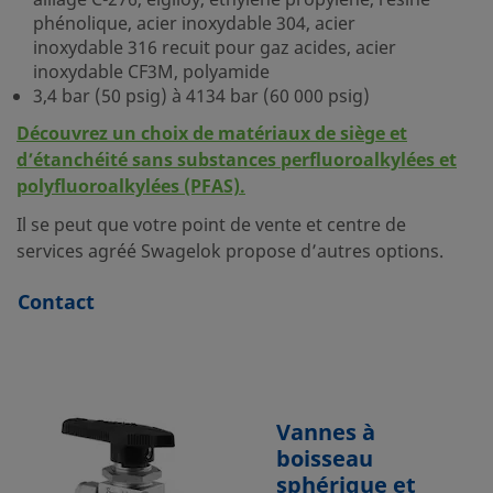
alliage C-276, elgiloy, éthylène propylène, résine
phénolique, acier inoxydable 304, acier
inoxydable 316 recuit pour gaz acides, acier
inoxydable CF3M, polyamide
3,4 bar (50 psig) à 4134 bar (60 000 psig)
Découvrez un choix de matériaux de siège et
d’étanchéité sans substances perfluoroalkylées et
polyfluoroalkylées (PFAS).
Il se peut que votre point de vente et centre de
services agréé Swagelok propose d’autres options.
Contact
Vannes à
boisseau
sphérique et