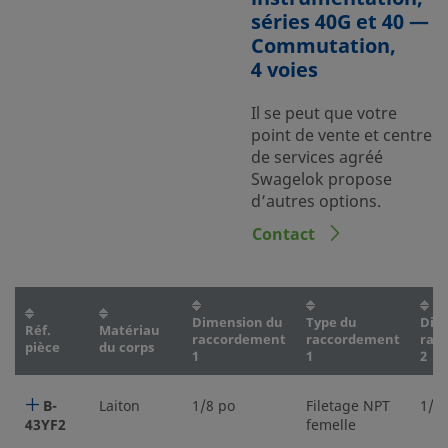
séries 40G et 40 —
Commutation,
4 voies
Il se peut que votre
point de vente et centre
de services agréé
Swagelok propose
d’autres options.
Contact
Dimension du
Type du
Dim
Réf.
Matériau
raccordement
raccordement
rac
pièce
du corps
1
1
2
B-
Laiton
1/8 po
Filetage NPT
1/8
43YF2
femelle