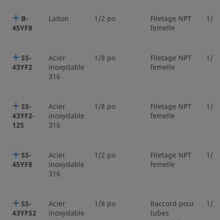
B-
Laiton
1/2 po
Filetage NPT
1/2
45YF8
femelle
SS-
Acier
1/8 po
Filetage NPT
1/8
43YF2
inoxydable
femelle
316
SS-
Acier
1/8 po
Filetage NPT
1/8
43YF2-
inoxydable
femelle
125
316
SS-
Acier
1/2 po
Filetage NPT
1/2
45YF8
inoxydable
femelle
316
SS-
Acier
1/8 po
Raccord pour
1/8
43YFS2
inoxydable
tubes