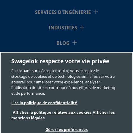
SERVICES D’INGÉNIERIE
INDUSTRIES
BLOG
RESSOURCES
Swagelok respecte votre vie privée
En cliquant sur « Accepter tout », vous acceptez le
À NOTRE SUJET
stockage de cookies et de technologies similaires sur votre
appareil pour améliorer votre expérience, analyser
l’utilisation du site et contribuer à nos efforts de marketing
et de performance.
Lire la politique de confidentialité
Afficher la politique relative aux cookies
Afficher les
mentions légales
©2026 Swagelok Company. Tous droits réservés.
Sélection des produits en toute sécurité
Gérer les préférences