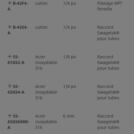
B-43F4-
Laiton
1/4 po
Filetage NPT
1
A
femelle
B-43S4-
Laiton
1/4 po
Raccord
1
A
Swagelok®
pour tubes
SS-
Acier
1/8 po
Raccord
1
41GS2-A
inoxydable
Swagelok®
316
pour tubes
SS-
Acier
1/4 po
Raccord
1
42GS4-A
inoxydable
Swagelok®
316
pour tubes
SS-
Acier
6 mm
Raccord
42GS6MM-
inoxydable
Swagelok®
A
316
pour tubes