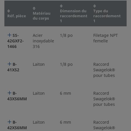
Dimension du
Type du
D
Matériau
Réf. pièce
raccordement
raccordement
r
du corps
1
1
2
SS-
Acier
1/8 po
Filetage NPT
1/
42GXF2-
inoxydable
femelle
1466
316
B-
Laiton
1/8 po
Raccord
1/
41XS2
Swagelok®
pour tubes
B-
Laiton
6 mm
Raccord
6
43XS6MM
Swagelok®
pour tubes
B-
Laiton
6 mm
Raccord
6
42XS6MM
Swagelok®