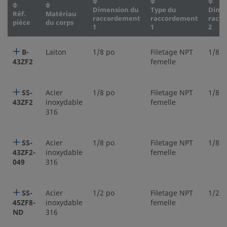
Dimension du
Type du
Dime
Réf.
Matériau
raccordement
raccordement
racc
pièce
du corps
1
1
2
B-
Laiton
1/8 po
Filetage NPT
1/8 p
43ZF2
femelle
SS-
Acier
1/8 po
Filetage NPT
1/8 p
43ZF2
inoxydable
femelle
316
SS-
Acier
1/8 po
Filetage NPT
1/8 p
43ZF2-
inoxydable
femelle
049
316
SS-
Acier
1/2 po
Filetage NPT
1/2 p
45ZF8-
inoxydable
femelle
ND
316