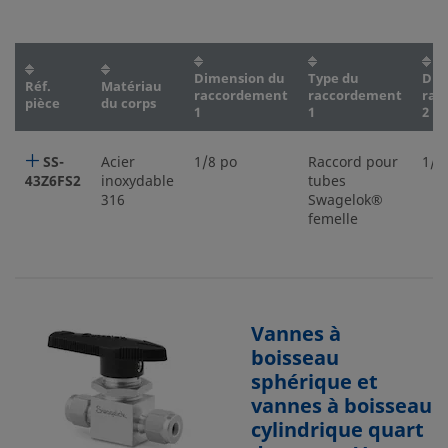
Dimension du
Type du
Dim
Réf.
Matériau
raccordement
raccordement
rac
pièce
du corps
1
1
2
SS-
Acier
1/8 po
Raccord pour
1/8
43Z6FS2
inoxydable
tubes
316
Swagelok®
femelle
Vannes à
boisseau
sphérique et
vannes à boisseau
cylindrique quart