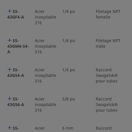
SS-
Acier
1/4 po
Filetage NPT
1
43GF4-A
inoxydable
femelle
316
SS-
Acier
1/4 po
Filetage NPT
1
43GM4-S4-
inoxydable
mâle
A
316
SS-
Acier
1/4 po
Raccord
1
43GS4-A
inoxydable
Swagelok®
316
pour tubes
SS-
Acier
3/8 po
Raccord
3
43GS6-A
inoxydable
Swagelok®
316
pour tubes
SS-
Acier
6 mm
Raccord