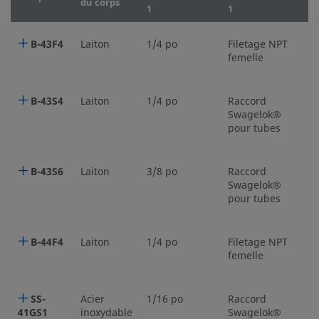
du corps
1
1
2
B-43F4
Laiton
1/4 po
Filetage NPT
1
femelle
B-43S4
Laiton
1/4 po
Raccord
1
Swagelok®
pour tubes
B-43S6
Laiton
3/8 po
Raccord
3
Swagelok®
pour tubes
B-44F4
Laiton
1/4 po
Filetage NPT
1
femelle
SS-
Acier
1/16 po
Raccord
1
41GS1
inoxydable
Swagelok®