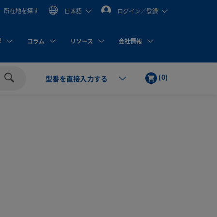
所在地を探す
日本語
ログイン／登録
界
コラム
リソース
会社情報
カ
ア
(
0
)
型番を直接入力する
ー
イ
検
ト
テ
索
ム