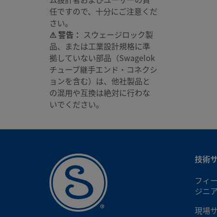
任ですので、十分にご注意くだ
さい。
⚠ 警告：
スウェージロック製
品、または工業設計規格に準
拠していない部品（Swagelok
チューブ継手エンド・コネクシ
ョンを含む）は、他社製品と
の混用や互換は絶対に行わな
いでください。
技術
フィ
ジニ
現場