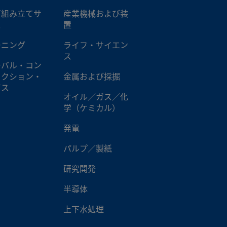
／組み立てサ
産業機械および装
ス
置
ーニング
ライフ・サイエン
ス
ーバル・コン
ラクション・
金属および採掘
ビス
オイル／ガス／化
学（ケミカル）
発電
パルプ／製紙
研究開発
半導体
上下水処理