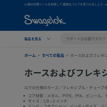
text.skipToContent
text.skipToNavigation
Cv値の計算ツールを利用して 最適なバルブを見つけましょう
製品を見る
ホーム
すべての製品
ホースおよびフレキ
ホースおよびフレキ
以下の仕様のホース／フレキシブル・チューブ
コア材質：メタル、PTFE、PFA、ビニール
サイズ：1/8～2 インチ
エンド・コネクション：インチ・サイズ、ミ