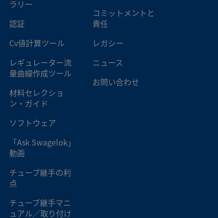
ラリー
コミットメントと
認証
責任
Cv値計算ツール
レガシー
レギュレーター流
ニュース
量曲線作成ツール
お問い合わせ
材料セレクショ
ン・ガイド
ソフトウェア
「Ask Swagelok」
動画
チューブ継手の利
点
チューブ継手マニ
ュアル／取り付け