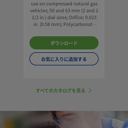
use on compressed natural gas
vehicles; 50 and 63 mm (2 and 2
1/2 in.) dial sizes; Orifice: 0.023
in. (0.58 mm); Polycarbonate
lens for additional protection;
Transducer output available on
ダウンロード
50 mm gauge with brass end
connections
お気に入りに追加する
すべてのカタログを見る