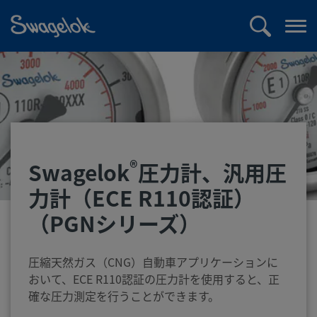
text.skipToContent
text.skipToNavigation
検
メ
索
ニ
ュ
ー
を
開
く
®
Swagelok
圧力計、汎用圧
力計（ECE R110認証）
（PGNシリーズ）
圧縮天然ガス（CNG）自動車アプリケーションに
おいて、ECE R110認証の圧力計を使用すると、正
確な圧力測定を行うことができます。