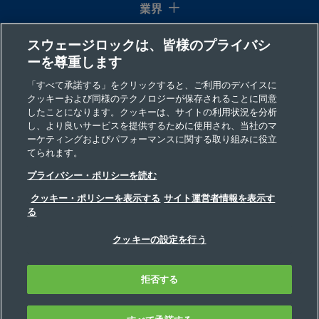
業界
スウェージロックは、皆様のプライバシ
コラム
ーを尊重します
リソース
「すべて承諾する」をクリックすると、ご利用のデバイスに
クッキーおよび同様のテクノロジーが保存されることに同意
したことになります。クッキーは、サイトの利用状況を分析
会社情報
し、より良いサービスを提供するために使用され、当社のマ
ーケティングおよびパフォーマンスに関する取り組みに役立
てられます。
プライバシー・ポリシーを読む
クッキー・ポリシーを表示する
サイト運営者情報を表示す
る
©2026 Swagelok Company. All rights reserved.
クッキーの設定を行う
安全な製品の選定について
プライバシー
利用規定
インプリント
拒否する
ウェブサイト・ヘルプデスク
お問い合わせ
FAQ
サイトマップ
Cookie 優先設定
私の個人情報を販売、共有しないでください