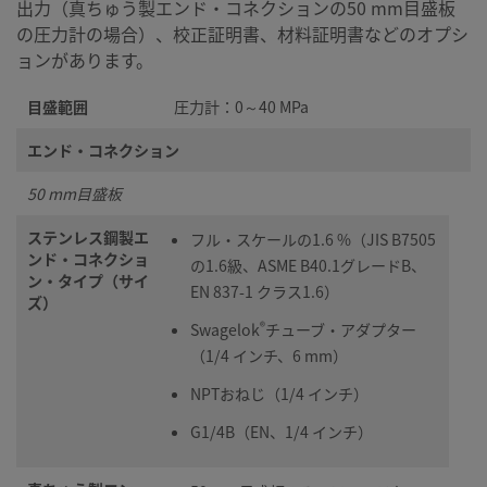
出力（真ちゅう製エンド・コネクションの50 mm目盛板
の圧力計の場合）、校正証明書、材料証明書などのオプシ
ョンがあります。
目盛範囲
圧力計：0～40 MPa
エンド・コネクション
50 mm目盛板
ステンレス鋼製エ
フル・スケールの1.6 %（JIS B7505
ンド・コネクショ
の1.6級、ASME B40.1グレードB、
ン・タイプ（サイ
EN 837-1 クラス1.6）
ズ）
®
Swagelok
チューブ・アダプター
（1/4 インチ、6 mm）
NPTおねじ（1/4 インチ）
G1/4B（EN、1/4 インチ）