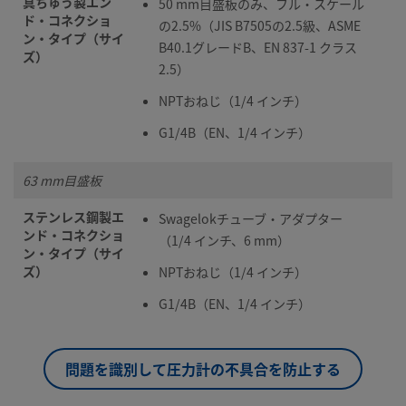
真ちゅう製エン
50 mm目盛板のみ、フル・スケール
ド・コネクショ
の2.5%（JIS B7505の2.5級、ASME
ン・タイプ（サイ
B40.1グレードB、EN 837-1 クラス
ズ）
2.5）
NPTおねじ（1/4 インチ）
G1/4B（EN、1/4 インチ）
63 mm目盛板
ステンレス鋼製エ
Swagelokチューブ・アダプター
ンド・コネクショ
（1/4 インチ、6 mm）
ン・タイプ（サイ
ズ）
NPTおねじ（1/4 インチ）
G1/4B（EN、1/4 インチ）
問題を識別して圧力計の不具合を防止する