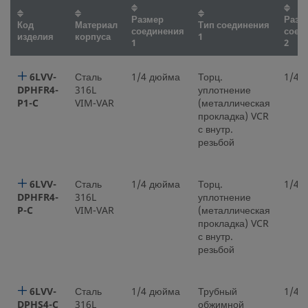
Размер
Разм
Код
Материал
Тип соединения
соединения
соед
изделия
корпуса
1
1
2
6LVV-
Сталь
1/4 дюйма
Торц.
1/4 
DPHFR4-
316L
уплотнение
P1-C
VIM-VAR
(металлическая
прокладка) VCR
с внутр.
резьбой
6LVV-
Сталь
1/4 дюйма
Торц.
1/4 
DPHFR4-
316L
уплотнение
P-C
VIM-VAR
(металлическая
прокладка) VCR
с внутр.
резьбой
6LVV-
Сталь
1/4 дюйма
Трубный
1/4 
DPHS4-C
316L
обжимной