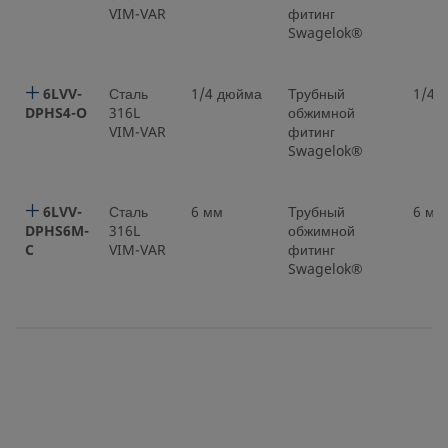
VIM-VAR
фитинг
Swagelok®
6LVV-
Сталь
1/4 дюйма
Трубный
1/4 
DPHS4-O
316L
обжимной
VIM-VAR
фитинг
Swagelok®
6LVV-
Сталь
6 мм
Трубный
6 мм
DPHS6M-
316L
обжимной
C
VIM-VAR
фитинг
Swagelok®