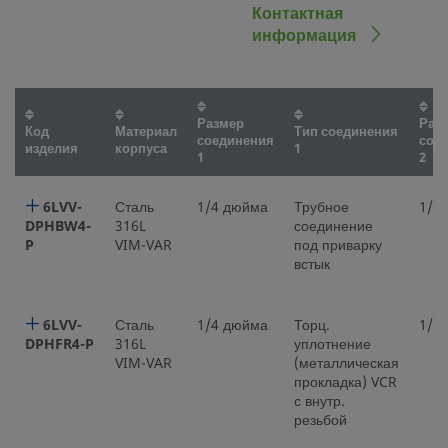
Контактная
информация
Размер
Раз
Код
Материал
Тип соединения
соединения
сое
изделия
корпуса
1
1
2
6LVV-
Сталь
1/4 дюйма
Трубное
1/4
DPHBW4-
316L
соединение
P
VIM-VAR
под приварку
встык
6LVV-
Сталь
1/4 дюйма
Торц.
1/4
DPHFR4-P
316L
уплотнение
VIM-VAR
(металлическая
прокладка) VCR
с внутр.
резьбой