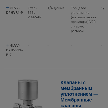
6LVV-
Сталь
1/4 дюйма
Торцевое
1/4
DPHVR4-P
316L
уплотнение
VIM-VAR
(металлическая
прокладка) VCR
с наруж.
резьбой
6LVV-
-
-
-
-
DPHVVR4-
P-C
Клапаны с
мембранным
уплотнением —
Мембранные
клапаны