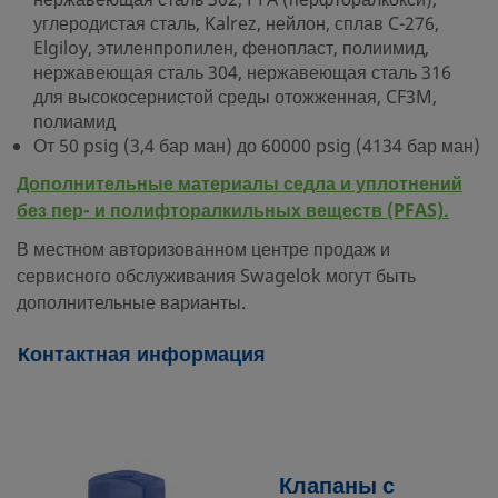
нержавеющая сталь 302, PFA (перфторалкокси),
углеродистая сталь, Kalrez, нейлон, сплав C-276,
Elgiloy, этиленпропилен, фенопласт, полиимид,
нержавеющая сталь 304, нержавеющая сталь 316
для высокосернистой среды отожженная, CF3M,
полиамид
От 50 psig (3,4 бар ман) до 60000 psig (4134 бар ман)
Дополнительные материалы седла и уплотнений
без пер- и полифторалкильных веществ (PFAS).
В местном авторизованном центре продаж и
сервисного обслуживания Swagelok могут быть
дополнительные варианты.
Контактная информация
Клапаны с