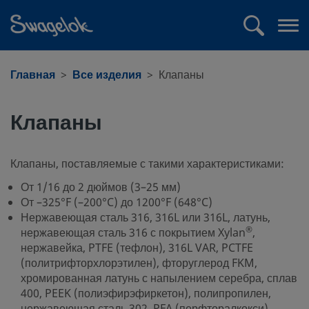
text.skipToContent
text.skipToNavigation
Поиск
Отк
ме
Главная
Все изделия
Клапаны
Клапаны
Клапаны, поставляемые с такими характеристиками:
От 1/16 до 2 дюймов (3–25 мм)
От –325°F (–200°C) до 1200°F (648°C)
Нержавеющая сталь 316, 316L или 316L, латунь,
®
нержавеющая сталь 316 с покрытием Xylan
,
нержавейка, PTFE (тефлон), 316L VAR, PCTFE
(политрифторхлорэтилен), фторуглерод FKM,
хромированная латунь с напылением серебра, сплав
400, PEEK (полиэфирэфиркетон), полипропилен,