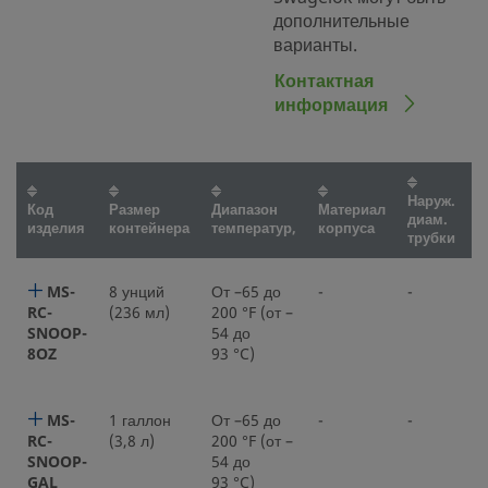
дополнительные
варианты.
Контактная
информация
Наруж.
К
Код
Размер
Диапазон
Материал
диам.
с
изделия
контейнера
температур,
корпуса
трубки
т
MS-
8 унций
От –65 до
-
-
-
RC-
(236 мл)
200 °F (от –
SNOOP-
54 до
8OZ
93 °C)
MS-
1 галлон
От –65 до
-
-
-
RC-
(3,8 л)
200 °F (от –
SNOOP-
54 до
GAL
93 °C)