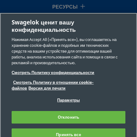
РЕСУРСЫ
Swagelok ценит вашу
О НАС
конфиденциальность
Нажимая Accept All («Принять все»), вы соглашаетесь на
хранение cookie-файлов и подобных им технических
средств на вашем устройстве для оптимизации вашей
работы, анализа использования сайта и помощи в связи с
рекламой и производительностью.
©2026 Swagelok Company. Все права защищены.
Смотреть Политику конфиденциальности
Требования безопасности
Смотреть Политику в отношении cookie-
Конфиденциальность
файлов
Версия для печати
Юридическая информация
ВЫХОДНЫЕ ДАННЫЕ
Вакансии
Параметры
Обратная связь
Часто задаваемые вопросы
Отклонить
Карта сайта
Настройки файлов cookie
Запрет на продажу и передачу
персональной информации
Принять все
ФИЛЬТР