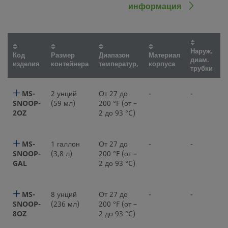
информация
Наруж.
К
Код
Размер
Диапазон
Материал
диам.
с
изделия
контейнера
температур,
корпуса
трубки
т
MS-
2 унций
От 27 до
-
-
-
SNOOP-
(59 мл)
200 °F (от –
2OZ
2 до 93 °C)
MS-
1 галлон
От 27 до
-
-
-
SNOOP-
(3,8 л)
200 °F (от –
GAL
2 до 93 °C)
MS-
8 унций
От 27 до
-
-
-
SNOOP-
(236 мл)
200 °F (от –
8OZ
2 до 93 °C)