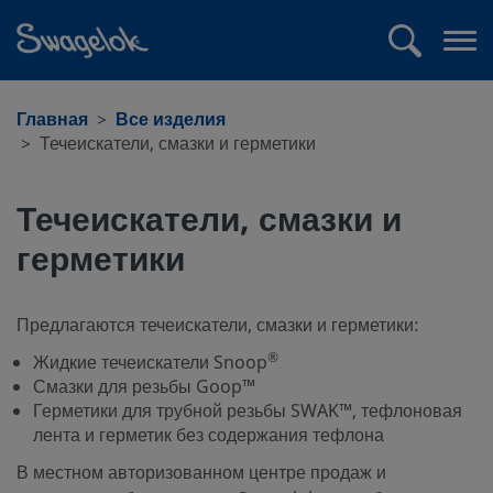
text.skipToContent
text.skipToNavigation
Поиск
Отк
ме
Главная
Все изделия
Течеискатели, смазки и герметики
Течеискатели, смазки и
герметики
Предлагаются течеискатели, смазки и герметики:
®
Жидкие течеискатели Snoop
Смазки для резьбы Goop™
Герметики для трубной резьбы SWAK™, тефлоновая
лента и герметик без содержания тефлона
В местном авторизованном центре продаж и