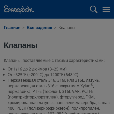
text.skipToContent
text.skipToNavigation
Поиск
Отк
ме
Главная
Все изделия
Клапаны
Клапаны
Клапаны, поставляемые с такими характеристиками:
От 1/16 до 2 дюймов (3–25 мм)
От –325°F (–200°C) до 1200°F (648°C)
Нержавеющая сталь 316, 316L или 316L, латунь,
®
нержавеющая сталь 316 с покрытием Xylan
,
нержавейка, PTFE (тефлон), 316L VAR, PCTFE
(политрифторхлорэтилен), фторуглерод FKM,
хромированная латунь с напылением серебра, сплав
400, PEEK (полиэфирэфиркетон), полипропилен,