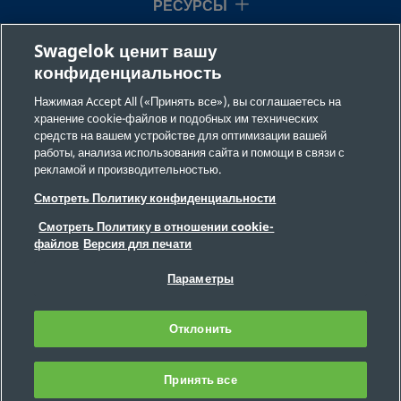
РЕСУРСЫ
Swagelok ценит вашу
О НАС
конфиденциальность
Нажимая Accept All («Принять все»), вы соглашаетесь на
хранение cookie-файлов и подобных им технических
средств на вашем устройстве для оптимизации вашей
работы, анализа использования сайта и помощи в связи с
рекламой и производительностью.
©2026 Swagelok Company. Все права защищены.
Смотреть Политику конфиденциальности
Требования безопасности
Смотреть Политику в отношении cookie-
Конфиденциальность
файлов
Версия для печати
Юридическая информация
ВЫХОДНЫЕ ДАННЫЕ
Вакансии
Параметры
Обратная связь
Часто задаваемые вопросы
Отклонить
Карта сайта
Настройки файлов cookie
Запрет на продажу и передачу
персональной информации
Принять все
ФИЛЬТР