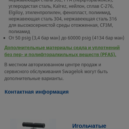
нержавеющая сталь 302, PFA (перфторалкокси),
углеродистая сталь, Kalrez, нейлон, сплав C-276,
Elgiloy, этиленпропилен, фенопласт, полиимид,
нержавеющая сталь 304, нержавеющая сталь 316
для высокосернистой среды отожженная, CF3M,
полиамид
От 50 psig (3,4 бар ман) до 60000 psig (4134 бар ман)
Дополнительные материалы седла и уплотнений
без пер- и полифторалкильных веществ (PFAS).
В местном авторизованном центре продаж и
сервисного обслуживания Swagelok могут быть
дополнительные варианты.
Контактная информация
Игольчатые