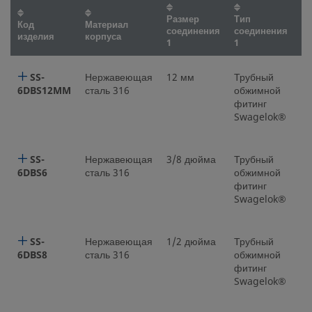
Размер
Тип
Р
Код
Материал
соединения
соединения
с
изделия
корпуса
1
1
2
SS-
Нержавеющая
12 мм
Трубный
1
6DBS12MM
сталь 316
обжимной
фитинг
Swagelok®
SS-
Нержавеющая
3/8 дюйма
Трубный
3
6DBS6
сталь 316
обжимной
фитинг
Swagelok®
SS-
Нержавеющая
1/2 дюйма
Трубный
1
6DBS8
сталь 316
обжимной
фитинг
Swagelok®