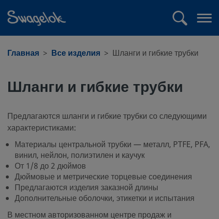
text.skipToContent
text.skipToNavigation
Поиск
Отк
ме
Главная
Все изделия
Шланги и гибкие трубки
Шланги и гибкие трубки
Предлагаются шланги и гибкие трубки со следующими
характеристиками:
Материалы центральной трубки — металл, PTFE, PFA,
винил, нейлон, полиэтилен и каучук
От 1/8 до 2 дюймов
Дюймовые и метрические торцевые соединения
Предлагаются изделия заказной длины
Дополнительные оболочки, этикетки и испытания
В местном авторизованном центре продаж и