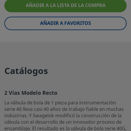
Certificado de Bajas Emisiones
Sí
AÑADIR A LA LISTA DE LA COMPRA
Orificio
7,1 mm / 0,281 pulg.
AÑADIR A FAVORITOS
Material de la Empaquetadura
PTFE
Material del anillo/disco
Acero inoxidable recub
PTFE
Rango de presión a temperatura
172 BAR @ 37°C / 250
ambiente
100°F
Catálogos
Clase de servicio
General
Pruebas
Prueba según WS-22
2 Vías Modelo Recto
eClass (4.1)
37010401
La válvula de bola de 1 pieza para instrumentación
eClass (5.1.4)
37010401
serie 40 lleva casi 40 años de trabajo fiable en muchas
industrias. Y Swagelok modificó la construcción de la
eClass (6.0)
37010401
válvula con el desarrollo de un innovador proceso de
ensamblaje. El resultado es la válvula de bola serie 40G,
eClass (6.1)
37010401