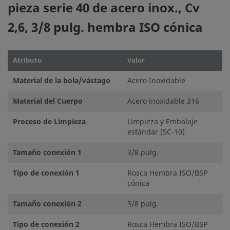
pieza serie 40 de acero inox., Cv
global del sistema para conseguir un servicio seguro y sin
problemas. El diseñador de la instalación y el usuario son 
2,6, 3/8 pulg. hembra ISO cónica
responsables de la función del componente, de la compati
los materiales, de los rangos de operación apropiados, a
la operación y mantenimiento del mismo.
Atributo
Valor
Material de la bola/vástago
Acero Inoxidable
No mezcle ni intercambie productos o componentes Swa
regulados por normativas de diseño industrial, incluyendo
Material del Cuerpo
Acero inoxidable 316
conexiones finales de los racores Swagelok, con los de ot
Proceso de Limpieza
Limpieza y Embalaje
fabricantes.
estándar (SC-10)
Tamaño conexión 1
3/8 pulg.
Tipo de conexión 1
Rosca Hembra ISO/BSP
©
2026
Swagelok Company.
Todos los derechos reserva
cónica
Tamaño conexión 2
3/8 pulg.
Tipo de conexión 2
Rosca Hembra ISO/BSP