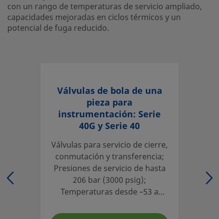
con un rango de temperaturas de servicio ampliado,
capacidades mejoradas en ciclos térmicos y un
eClass (10.1)
37010401
potencial de fuga reducido.
UNSPSC (4.03)
40141607
UNSPSC (10.0)
40141607
UNSPSC (11.0501)
40141607
Válvulas de bola de una
UNSPSC (13.0601)
40141607
pieza para
instrumentación: Serie
UNSPSC (15.1)
40141607
40G y Serie 40
UNSPSC (17.1001)
40183103
Válvulas para servicio de cierre,
conmutación y transferencia;
2 Vías Modelo Recto
Presiones de servicio de hasta
206 bar (3000 psig);
La válvula de bola de 1 pieza para instrumentación serie 40
Temperaturas desde –53 a
40 años de trabajo fiable en muchas industrias. Y Swagel
148°C (-65 a 300°F);
modificó la construcción de la válvula con el desarrollo d
Aplicaciones ambientales y de
innovador proceso de ensamblaje. El resultado es la válvu