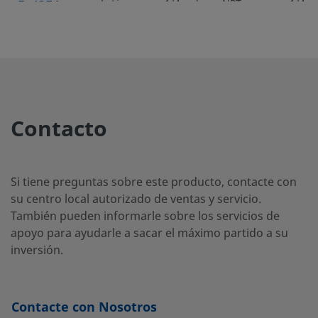
B-43F4
Latón
1/4 pulg.
NPT
1/4 p
hembra
B-43F4RT
Latón
1/4 pulg.
Rosca
1/4 p
Hembra
ISO/BSP
cónica
Contacto
B-43S4
Latón
1/4 pulg.
Racor
1/4 p
Si tiene preguntas sobre este producto, contacte con
Swagelok®
su centro local autorizado de ventas y servicio.
También pueden informarle sobre los servicios de
apoyo para ayudarle a sacar el máximo partido a su
B-43S4-
Latón
1/4 pulg.
Racor
1/4 p
inversión.
Swagelok®
SC11
Contacte con Nosotros