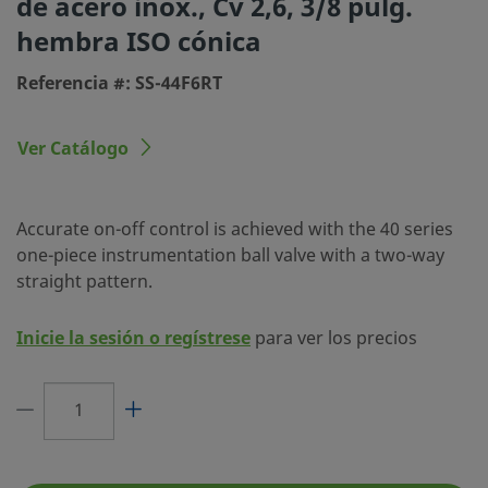
de acero inox., Cv 2,6, 3/8 pulg.
hembra ISO cónica
Proceso de Limpieza
Limpieza y Embalaje e
(SC-10)
Referencia #: SS-44F6RT
Tamaño conexión 1
3/8 pulg.
Ver Catálogo
Tipo de conexión 1
Rosca Hembra ISO/BSP
Tamaño conexión 2
3/8 pulg.
Accurate on-off control is achieved with the 40 series
Tipo de conexión 2
Rosca Hembra ISO/BSP
one-piece instrumentation ball valve with a two-way
Cv Máximo
2.6
straight pattern.
Paso de Caudal
Estándar
Inicie la sesión o regístrese
para ver los precios
Configuración de Caudal
2 vías, Cierre, Recta
Color del Mando
Negro
Tipo de mando
Palanca