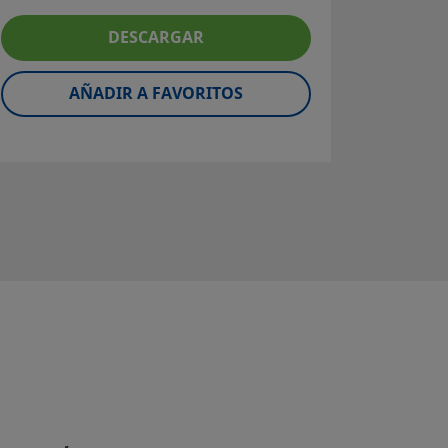
Tubo de
DESCARGAR
600; 
Súpe
aleaci
AÑADIR A FAVORITOS
Fact