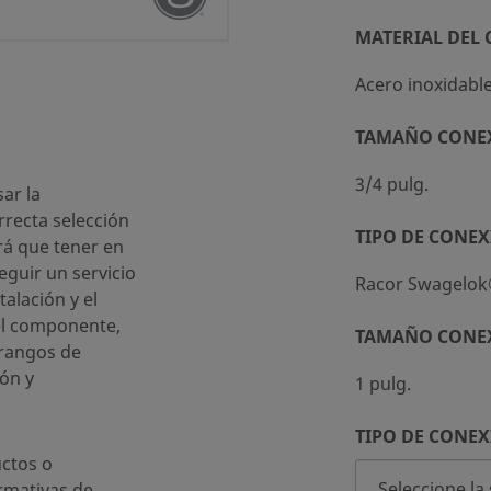
MATERIAL DEL
Acero inoxidabl
TAMAÑO CONE
ndar (SC-10)
3/4 pulg.
ar la
recta selección
TIPO DE CONEX
rá que tener en
eguir un servicio
Racor Swagelo
talación y el
el componente,
TAMAÑO CONE
 rangos de
ón y
1 pulg.
TIPO DE CONEX
ctos o
rmativas de