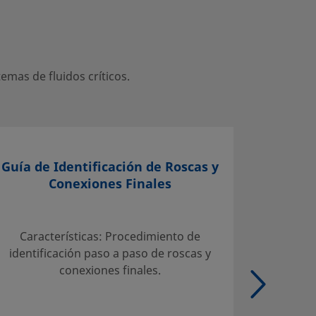
mas de fluidos críticos.
Guía de Identificación de Roscas y
Conexiones Finales
Selecci
Servicio
Características: Procedimiento de
Tab
identificación paso a paso de roscas y
admisib
conexiones finales.
carbo
Tubo de
de aleac