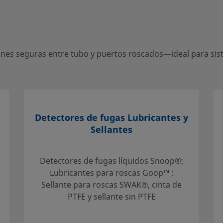
s entre tubo y puertos roscados—
es seguras entre tubo y puertos roscados—ideal para siste
entro local autorizado de ventas y
Detectores de fugas Lubricantes y
e apoyo para ayudarle a sacar el
Sellantes
Detectores de fugas líquidos Snoop®;
Lubricantes para roscas Goop™ ;
Sellante para roscas SWAK®, cinta de
PTFE y sellante sin PTFE
mentación técnica
eccionar un