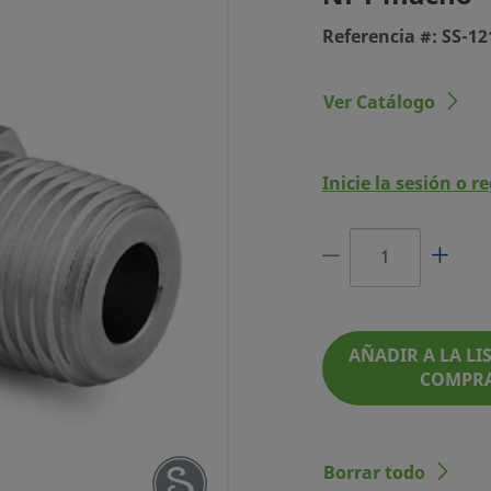
Referencia #: SS-1
Ver Catálogo
Inicie la sesión o r
O SWAGELOK DE
OD X 1 PULG. NPT
MACHO
AÑADIR A LA LIS
REFERENCIA #: SS-1210-1-16BT
COMPR
Borrar todo