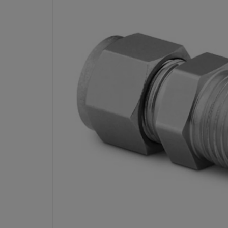
CONECTOR MACHO TALADRAD
ACERO INOX., 3/4 PULG. 
Especificaciones