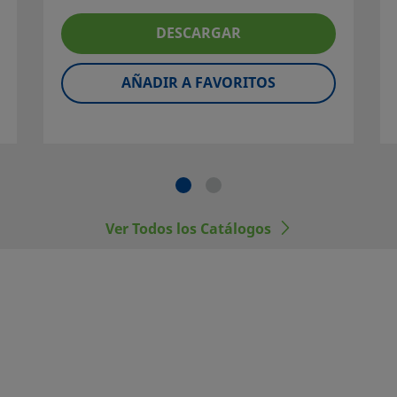
 sistema para
DESCARGAR
 de la instalación y
nte, de la
ión apropiados, así
AÑADIR A FAVORITOS
mponentes Swagelok
endo las conexiones
tes.
Ver Todos los Catálogos
dos.