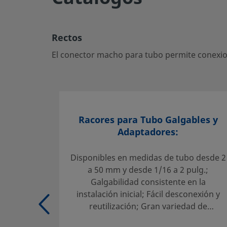
Rectos
El conector macho para tubo permite conexiones segura
Rectos
ideal para sistemas de fluidos críticos.
El conector macho para tubo permite conexion
Inicie la sesión o regístrese
para ver los precios
Contacto
Si tiene preguntas sobre este producto, contacte con su c
Racores para Tubo Galgables y
servicio. También pueden informarle sobre los servicios d
Adaptadores:
máximo partido a su inversión.
Disponibles en medidas de tubo desde 2
Contacte con Nosotros
a 50 mm y desde 1/16 a 2 pulg.;
Galgabilidad consistente en la
instalación inicial; Fácil desconexión y
Selección fiable de un producto:
reutilización; Gran variedad de
El diseñador y usuario del sistema deben revisar la docu
materiales y configuraciones
para asegurar una correcta selección de producto. Al sel