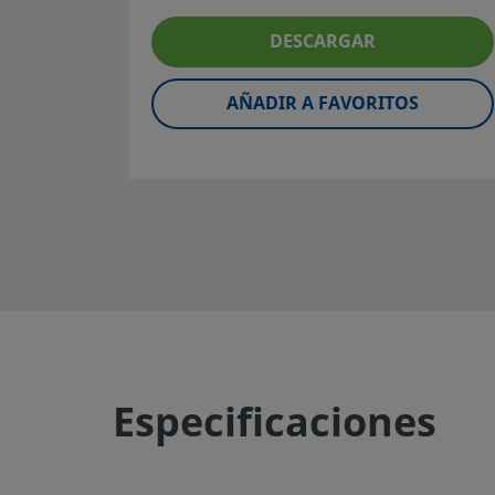
producto, habrá que tener en cuenta el diseño global del
DESCARGAR
conseguir un servicio seguro y sin problemas. El diseñador
el usuario son los responsables de la función del compone
compatibilidad de los materiales, de los rangos de operac
AÑADIR A FAVORITOS
como de la operación y mantenimiento del mismo.
Advertencia:
No mezcle ni intercambie productos o co
no regulados por normativas de diseño industrial, incluy
finales de los racores Swagelok, con los de otros fabrican
©
2026
Swagelok Company.
Todos los derechos reserva
Especificaciones