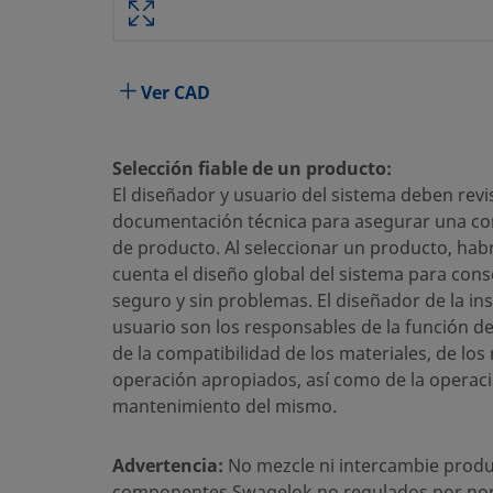
Atributo
Valor
Material del Cuerpo
Acero inoxidable 316
Ver CAD
Taladrado pasante
Sí
Proceso de Limpieza
Limpieza y Embalaje está
Selección fiable de un producto:
El diseñador y usuario del sistema deben revis
Tamaño conexión 1
3/4 pulg.
documentación técnica para asegurar una cor
Tipo de conexión 1
Racor Swagelok®
de producto. Al seleccionar un producto, hab
cuenta el diseño global del sistema para cons
Tamaño conexión 2
1 pulg.
seguro y sin problemas. El diseñador de la ins
usuario son los responsables de la función d
Tipo de conexión 2
NPT macho
de la compatibilidad de los materiales, de los
Característica
Taladrado pasante
operación apropiados, así como de la operaci
mantenimiento del mismo.
Limitador de Caudal
No
eClass (4.1)
Advertencia:
No mezcle ni intercambie produ
37020713
componentes Swagelok no regulados por no