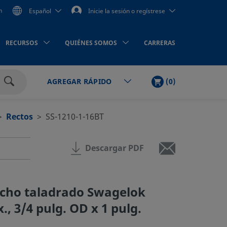
n
Español
Inicie la sesión o regístrese
RECURSOS
QUIÉNES SOMOS
CARRERAS
LISTA
PRODUCTOS
(
0
)
AGREGAR RÁPIDO
DE
Buscar
LA
COMPRA
Rectos
SS-1210-1-16BT
Descargar PDF
cho taladrado Swagelok
., 3/4 pulg. OD x 1 pulg.