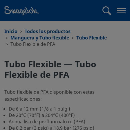
text.skipToContent
text.skipToNavigation
Buscar
Abr
me
Inicio
Todos los productos
Manguera y Tubo flexible
Tubo Flexible
Tubo Flexible de PFA
Tubo Flexible — Tubo
Flexible de PFA
Tubo flexible de PFA disponible con estas
especificaciones:
De 6 a 12 mm (1/8 a 1 pulg )
De 20°C (70°F) a 204°C (400°F)
Ánima lisa de perfluoroalcoxi (PFA)
De 0,2 bar (3 psig) a 18,9 bar (275 psig)