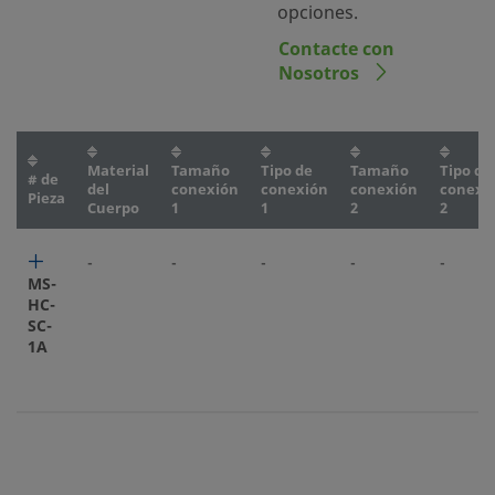
opciones.
Contacte con
Nosotros
Material
Tamaño
Tipo de
Tamaño
Tipo de
# de
del
conexión
conexión
conexión
conexi
Pieza
Cuerpo
1
1
2
2
-
-
-
-
-
MS-
HC-
SC-
1A