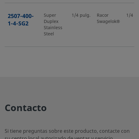
2507-400-
Super
1/4 pulg.
Racor
1/4 pu
Duplex
Swagelok®
1-4-SG2
Stainless
Steel
2507-400-
Super
1/4 pulg.
Racor
1/2 pu
Duplex
Swagelok®
1-8-SG2
Stainless
Steel
2507-400-
Super
1/4 pulg.
Racor
1/4 pu
Contacto
Duplex
Swagelok®
2-4-SG2
Stainless
Steel
Si tiene preguntas sobre este producto, contacte con
su centro local autorizado de ventas y servicio.