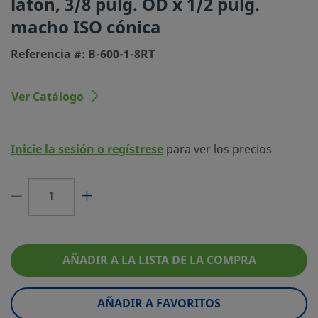
latón, 3/8 pulg. OD x 1/2 pulg.
macho ISO cónica
Tipo de conexión 1
Racor Swagelok®
Referencia #: B-600-1-8RT
Tamaño conexión 2
1/2 pulg.
Tipo de conexión 2
Rosca Macho ISO Cónica
Ver Catálogo
Limitador de Caudal
No
eClass (4.1)
37030703
Inicie la sesión o regístrese
para ver los precios
eClass (5.1.4)
37020590
eClass (6.0)
37020590
eClass (6.1)
37020590
eClass (10.1)
37020590
AÑADIR A LA LISTA DE LA COMPRA
UNSPSC (4.03)
40141720
AÑADIR A FAVORITOS
UNSPSC (10.0)
40142613