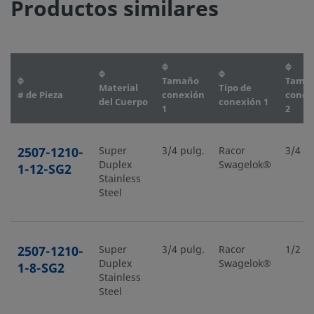
Productos similares
Tamaño
Tama
Material
Tipo de
# de Pieza
conexión
conex
del Cuerpo
conexión 1
1
2
2507-1210-
Super
3/4 pulg.
Racor
3/4 pu
Duplex
Swagelok®
1-12-SG2
Stainless
Steel
2507-1210-
Super
3/4 pulg.
Racor
1/2 pu
Duplex
Swagelok®
1-8-SG2
Stainless
Steel