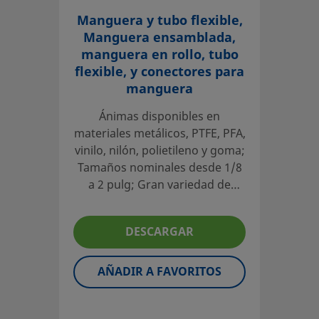
Manguera y tubo flexible,
Manguera ensamblada,
manguera en rollo, tubo
flexible, y conectores para
manguera
Ánimas disponibles en
materiales metálicos, PTFE, PFA,
vinilo, nilón, polietileno y goma;
Tamaños nominales desde 1/8
a 2 pulg; Gran variedad de
conexiones finales fraccionales
y métricas; Longitudes
DESCARGAR
personalizadas disponibles;
Cubiertas, etiquetado y
pruebas opcionales
AÑADIR A FAVORITOS