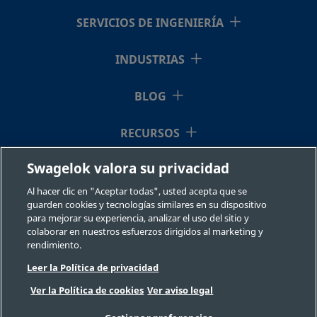
SERVICIOS DE INGENIERÍA
INDUSTRIAS
BLOG
RECURSOS
Swagelok valora su privacidad
QUIÉNES SOMOS
Al hacer clic en "Aceptar todas", usted acepta que se
guarden cookies y tecnologías similares en su dispositivo
para mejorar su experiencia, analizar el uso del sitio y
colaborar en nuestros esfuerzos dirigidos al marketing y
rendimiento.
Leer la Política de privacidad
©2026 Swagelok Company. Todos los derechos reservados.
Ver la Política de cookies
Ver aviso legal
Selección fiable de un componente
Privacidad
Legal
Imprimir