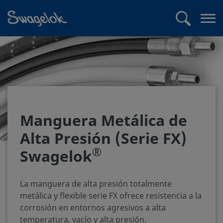
text.skipToContent
text.skipToNavigation
Buscar
Abr
me
Manguera Metálica de
Alta Presión (Serie FX)
®
Swagelok
La manguera de alta presión totalmente
metálica y flexible serie FX ofrece resistencia a la
corrosión en entornos agresivos a alta
temperatura, vacío y alta presión.