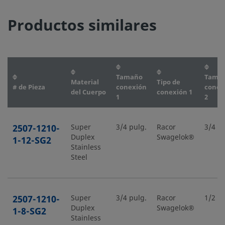
Productos similares
Tamaño
Tama
Material
Tipo de
# de Pieza
conexión
conex
del Cuerpo
conexión 1
1
2
2507-1210-
Super
3/4 pulg.
Racor
3/4 pu
Duplex
Swagelok®
1-12-SG2
Stainless
Steel
2507-1210-
Super
3/4 pulg.
Racor
1/2 pu
Duplex
Swagelok®
1-8-SG2
Stainless