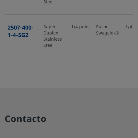
Steel
2507-400-
Super
1/4 pulg.
Racor
1/4 pu
Duplex
Swagelok®
1-4-SG2
Stainless
Steel
2507-400-
Super
1/4 pulg.
Racor
1/2 pu
Duplex
Swagelok®
1-8-SG2
Stainless
Steel
2507-400-
Super
1/4 pulg.
Racor
1/4 pu
Contacto
Duplex
Swagelok®
2-4-SG2
Stainless
Steel