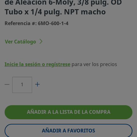
de Aleación 6-Moly, 3/8 pulg. OD
Tubo x 1/4 pulg. NPT macho
Tipo de conexión 1
Racor Swagelok®
Referencia #: 6MO-600-1-4
Tamaño conexión 2
1/4 pulg.
Tipo de conexión 2
NPT macho
Ver Catálogo
Limitador de Caudal
No
eClass (4.1)
37030703
Inicie la sesión o regístrese
para ver los precios
eClass (5.1.4)
37020590
eClass (6.0)
37020590
eClass (6.1)
37020590
eClass (10.1)
37020590
AÑADIR A LA LISTA DE LA COMPRA
UNSPSC (4.03)
40141720
AÑADIR A FAVORITOS
UNSPSC (10.0)
40142613