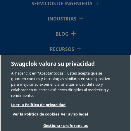
SERVICIOS DE INGENIERÍA
2507-600-
Super
3/8 pulg.
Racor
3/8 pu
Duplex
Swagelok®
1-6-SG2
INDUSTRIAS
Stainless
Steel
BLOG
RECURSOS
2507-600-
Super
3/8 pulg.
Racor
1/2 pu
Duplex
Swagelok®
1-8-SG2
Swagelok valora su privacidad
Stainless
QUIÉNES SOMOS
Steel
Al hacer clic en "Aceptar todas", usted acepta que se
guarden cookies y tecnologías similares en su dispositivo
para mejorar su experiencia, analizar el uso del sitio y
colaborar en nuestros esfuerzos dirigidos al marketing y
2507-600-
Super
3/8 pulg.
Racor
1/4 pu
rendimiento.
Duplex
Swagelok®
2-4-SG2
Leer la Política de privacidad
Stainless
©2026 Swagelok Company. Todos los derechos reservados.
Steel
Ver la Política de cookies
Ver aviso legal
Selección fiable de un componente
Privacidad
Legal
Imprimir
Gestionar preferencias
Carreras
Contacte con nosotros