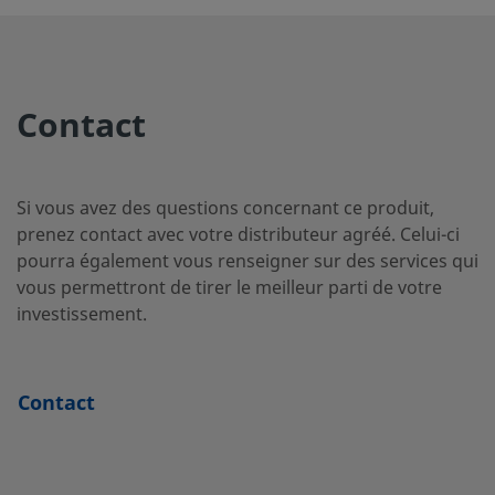
SS-S63PS12
inoxydable 316
Swagelo
pour tub
Contact
SS-
Acier
12 mm
Raccord
inoxydable 316
Swagelo
S63PS12MM
pour tub
Si vous avez des questions concernant ce produit,
prenez contact avec votre distributeur agréé. Celui-ci
pourra également vous renseigner sur des services qui
SS-S63PS8
Acier
1/2 po
Raccord
vous permettront de tirer le meilleur parti de votre
inoxydable 316
Swagelo
pour tub
investissement.
SS-S65PF16
Acier
1 po
Filetage 
Contact
inoxydable 316
femelle