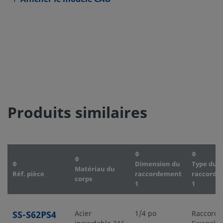
Produits similaires
Dimension du
Type du
Matériau du
Réf. pièce
raccordement
raccorde
corps
1
1
SS-S62PS4
Acier
1/4 po
Raccord