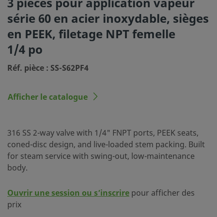
3 pièces pour application vapeur
Matériau de boisseau
Acier inoxydable
série 60 en acier inoxydable, sièges
sphérique/tige
en PEEK, filetage NPT femelle
Matériau du corps
Acier inoxydable 316
1/4 po
Procédé de nettoyage
Nettoyage et condition
standard (SC-10)
Réf. pièce : SS-S62PF4
Dimension du raccordement 1
1/4 po
Afficher le catalogue
Type du raccordement 1
Filetage NPT femelle
Dimension du raccordement 2
1/4 po
316 SS 2-way valve with 1/4" FNPT ports, PEEK seats,
Type du raccordement 2
Filetage NPT femelle
coned-disc design, and live-loaded stem packing. Built
for steam service with swing-out, low-maintenance
Cv maximal
3.8
body.
Matériau des fixations
Acier inoxydable 316
Ouvrir une session ou s’inscrire
pour afficher des
Caractéristique
Série vapeur
prix