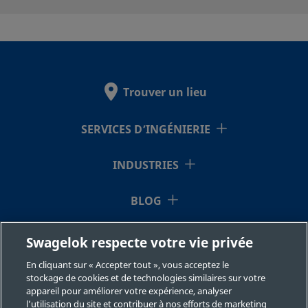
SS-S65PS16
Acier
1 po
Raccord 
inoxydable 316
tube
Swagelo
Trouver un lieu
SERVICES D’INGÉNIERIE
INDUSTRIES
BLOG
RESSOURCES
Swagelok respecte votre vie privée
En cliquant sur « Accepter tout », vous acceptez le
À NOTRE SUJET
stockage de cookies et de technologies similaires sur votre
appareil pour améliorer votre expérience, analyser
l’utilisation du site et contribuer à nos efforts de marketing