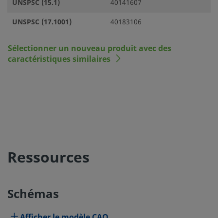
UNSPSC (15.1)
40141607
UNSPSC (17.1001)
40183106
Sélectionner un nouveau produit avec des
caractéristiques similaires
Ressources
Schémas
Afficher le modèle CAO