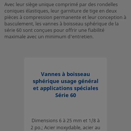
Avec leur siège unique comprimé par des rondelles
eClass (5.1.4)
37010401
coniques élastiques, leur garniture de tige en deux
eClass (6.0)
37010401
pièces à compression permanente et leur conception à
basculement, les vannes à boisseau sphérique de la
eClass (6.1)
37010401
série 60 sont conçues pour offrir une fiabilité
maximale avec un minimum d'entretien.
eClass (10.1)
37010401
UNSPSC (4.03)
40141607
UNSPSC (10.0)
40141607
Vannes à boisseau
UNSPSC (11.0501)
40141607
sphérique usage général
UNSPSC (13.0601)
40141607
et applications spéciales
Série 60
UNSPSC (15.1)
40141607
UNSPSC (17.1001)
40183106
Dimensions 6 à 25 mm et 1/8 à
Configuration droite, 2 voies, série vapeur
2 po.; Acier inoxydable, acier au