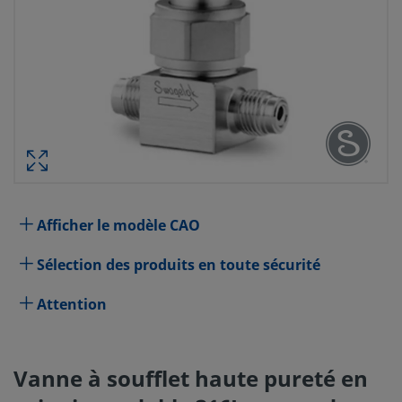
VANNE À SOUFFLET HAUTE PURET
INOXYDABLE 316L, RACCORD 
MÉTALLIQUE VCR SWAGELOK MÂ
ACTI
RÉF.
Afficher le modèle CAO
Spécifications
Sélection des produits en toute sécurité
Attribut
Valeur
Attention
Modèle d'actionneur
Actionneur série BN
Mode de fonctionnement de
Retour par ressort normal
Vanne à soufflet haute pureté en
l'actionneur