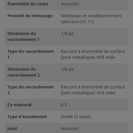
©
2026
Swagelok Company.
Tous droits réservés.
Étanchéité du corps
Aucun(e)
Procédé de nettoyage
Nettoyage et conditionnement
spéciaux (SC-11)
Dimension du
1/4 po
raccordement 1
Type du raccordement
Raccord à étanchéité de surface
1
(joint métallique) VCR mâle
Dimension du
1/4 po
raccordement 2
Type du raccordement
Raccord à étanchéité de surface
2
(joint métallique) VCR mâle
Cv maximal
0.3
Type d’écoulement
Droite (2 voies)
Joint
Aucun(e)