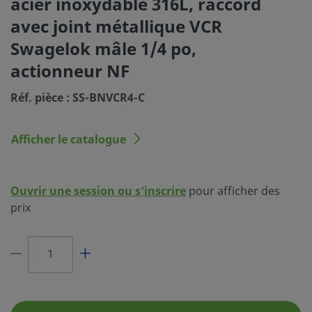
acier inoxydable 316L, raccord
Type d'actionneur
Pneumatique
avec joint métallique VCR
Matériau du soufflet
Acier inoxydable 321
Swagelok mâle 1/4 po,
Matériau du corps
Acier inoxydable 316L
actionneur NF
Étanchéité du corps
Aucun(e)
Réf. pièce : SS-BNVCR4-C
Procédé de nettoyage
Nettoyage et conditionnem
11)
Afficher le catalogue
Dimension du raccordement 1
1/4 po
Type du raccordement 1
Raccord à étanchéité de sur
Ouvrir une session ou s’inscrire
pour afficher des
métallique) VCR mâle
prix
Dimension du raccordement 2
1/4 po
Type du raccordement 2
Raccord à étanchéité de sur
métallique) VCR mâle
Cv maximal
0.3