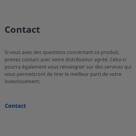
SS-
Acier
1/2 po
VCR femel
inoxydable 316L
(joint
BN8FR8-
métallique
DU-O
Contact
SS-BN8S6-
Acier
3/8 po
Raccord
inoxydable 316L
Swagelok
2C
Si vous avez des questions concernant ce produit,
pour tube
prenez contact avec votre distributeur agréé. Celui-ci
pourra également vous renseigner sur des services qui
vous permettront de tirer le meilleur parti de votre
investissement.
SS-BN8S8-
Acier
1/2 po
Raccord
inoxydable 316L
Swagelok
C
pour tube
Contact
SS-
Acier
1/2 po
Raccord à
inoxydable 316L
étanchéit
BN8VCR8
surface (jo