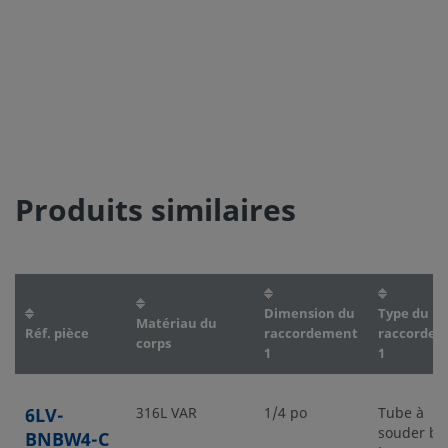
Produits similaires
Dimension du
Type du
Matériau du
Réf. pièce
raccordement
raccorde
corps
1
1
6LV-
316L VAR
1/4 po
Tube à
souder bo
BNBW4-C