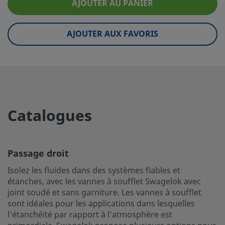
AJOUTER AU PANIER
Type d’écoulement
Droite (2 voies)
Joint
Aucun(e)
AJOUTER AUX FAVORIS
Température maximale, °F (°C)
200 (93)
Pressions et températures
200°F À 125 PSIG / 93°C À 8
nominales max.
Température minimale, °F (°C)
-40 (-40)
Catalogues
Pression nominale à
125 PSIG À 100°F / 8,6 BAR 
température ambiante
Passage droit
Catégorie d'usage
Général
Isolez les fluides dans des systèmes fiables et
Matériau de l'embout de tige
PCTFE
étanches, avec les vannes à soufflet Swagelok avec
joint soudé et sans garniture. Les vannes à soufflet
Type de tige
Conique
sont idéales pour les applications dans lesquelles
État de surface
Ra de 20 µpo
l'étanchéité par rapport à l'atmosphère est