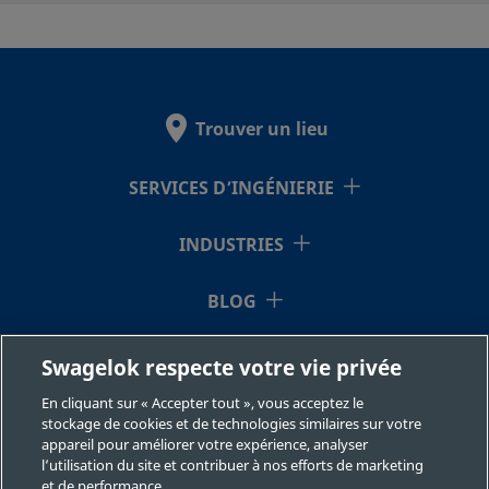
métallique
VCR mâle
SS-
Acier
1/2 po
Raccord à
Trouver un lieu
inoxydable 316L
étanchéit
BN8VCR8-
surface (jo
2C
métallique
SERVICES D’INGÉNIERIE
VCR mâle
INDUSTRIES
SS-
Acier
1/2 po
Raccord à
BLOG
inoxydable 316L
étanchéit
BN8VCR8-
surface (jo
C
métallique
RESSOURCES
Swagelok respecte votre vie privée
VCR mâle
En cliquant sur « Accepter tout », vous acceptez le
À NOTRE SUJET
stockage de cookies et de technologies similaires sur votre
appareil pour améliorer votre expérience, analyser
SS-
Acier
1/2 po
Raccord V
l’utilisation du site et contribuer à nos efforts de marketing
inoxydable 316L
mâle (join
et de performance.