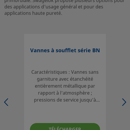
primordiale. Swagelok propose plusieurs options pour
Tests
Test de fuite à l'hélium se
des applications d'usage général et pour des
applications haute pureté.
eClass (4.1)
37010201
eClass (5.1.4)
37010201
eClass (6.0)
37010201
Vannes à soufflet série BN
eClass (6.1)
37010201
eClass (10.1)
37010201
Caractéristiques : Vannes sans
UNSPSC (4.03)
40141600
garniture avec étanchéité
UNSPSC (10.0)
entièrement métallique par
40141609
rapport à l'atmosphère ;
UNSPSC (11.0501)
40141609
pressions de service jusqu'à
34,4 bar (500 psig) ;
UNSPSC (13.0601)
40141609
températures de service
UNSPSC (15.1)
jusqu'à 93°C (200°F) ;
40141609
raccordements d'extrémité de
TÉLÉCHARGER