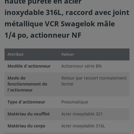
haute pureté en acier
inoxydable 316L, raccord avec joint
métallique VCR Swagelok mâle
Les catalogues doivent être lus en entier afin d'assurer u
adéquate des produits par le concepteur et l'utilisateur d
1/4 po, actionneur NF
de la sélection des produits, l'intégralité de la conceptio
être prise en considération pour garantir un fonctionneme
sans incident. La responsabilité de l'utilisation, de la comp
Attribut
Valeur
matériaux, du choix de capacités nominales appropriées,
installation, d'un fonctionnement et d'une maintenance 
Modèle d'actionneur
Actionneur série BN
au concepteur et à l'utilisateur du système.
Mode de
Retour par ressort normalement
fonctionnement de
fermé
Les composants qui ne sont pas régis par une norme, co
l'actionneur
pour tubes Swagelok, ne doivent jamais être mélangés/int
Type d'actionneur
Pneumatique
ceux d’autres fabricants.
Matériau du soufflet
Acier inoxydable 321
Matériau du corps
Acier inoxydable 316L