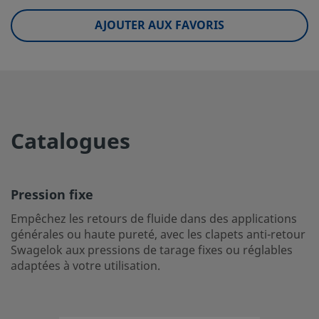
eClass (5.1.4)
27300400
AJOUTER AUX FAVORIS
eClass (6.0)
27300601
eClass (6.1)
27300601
eClass (10.1)
27300601
Catalogues
UNSPSC (4.03)
40141622
UNSPSC (10.0)
40141641
Pression fixe
UNSPSC (11.0501)
40141641
Empêchez les retours de fluide dans des applications
UNSPSC (13.0601)
40141641
générales ou haute pureté, avec les clapets anti-retour
Swagelok aux pressions de tarage fixes ou réglables
UNSPSC (15.1)
40141641
adaptées à votre utilisation.
UNSPSC (17.1001)
40183101
Pression fixe