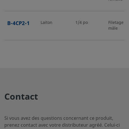
B-4CP2-1
Laiton
1/4 po
Filetage N
mâle
B-4CP2-1/3
Laiton
1/4 po
Filetage N
mâle
B-4CP2-25
Laiton
1/4 po
Filetage N
mâle
Contact
B-4CP2-
Laiton
1/4 po
Filetage
conique I
RT-1
Si vous avez des questions concernant ce produit,
mâle
prenez contact avec votre distributeur agréé. Celui-ci