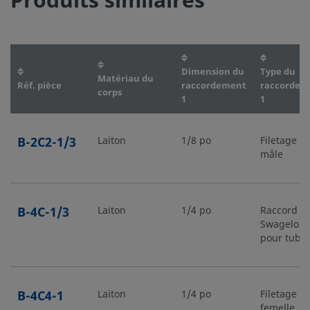
Produits similaires
Dimension du
Type du
Matériau du
Réf. pièce
raccordement
raccordem
corps
1
1
B-2C2-1/3
Laiton
1/8 po
Filetage N
mâle
B-4C-1/3
Laiton
1/4 po
Raccord
Swagelok
pour tube
B-4C4-1
Laiton
1/4 po
Filetage N
femelle