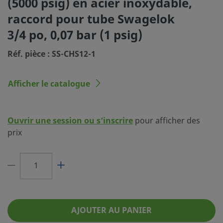
(5000 psig) en acier inoxydable,
Dimension du raccordement 1
3/4 po
raccord pour tube Swagelok
Type du raccordement 1
Raccord Swagelok® pour
3/4 po, 0,07 bar (1 psig)
Dimension du raccordement 2
3/4 po
Réf. pièce : SS-CHS12-1
Type du raccordement 2
Raccord Swagelok® pour
Afficher le catalogue
Pression de tarage
0,07 bar (0,007 MPa, 1 psi
Cv maximal
4.7
Ouvrir une session ou s’inscrire
pour afficher des
Matériau des joints toriques
Élastomère fluorocarbo
prix
Pression nominale à température
5000 PSIG À 100°F / 344 
ambiante
État de surface
Standard
Tests
Pas de test optionnel
AJOUTER AU PANIER
eClass (4.1)
37010801