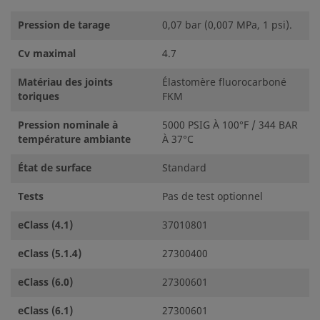
Pression de tarage
0,07 bar (0,007 MPa, 1 psi).
Cv maximal
4.7
Matériau des joints
Élastomère fluorocarboné
toriques
FKM
Pression nominale à
5000 PSIG À 100°F / 344 BAR
température ambiante
À 37°C
État de surface
Standard
Tests
Pas de test optionnel
eClass (4.1)
37010801
eClass (5.1.4)
27300400
eClass (6.0)
27300601
eClass (6.1)
27300601