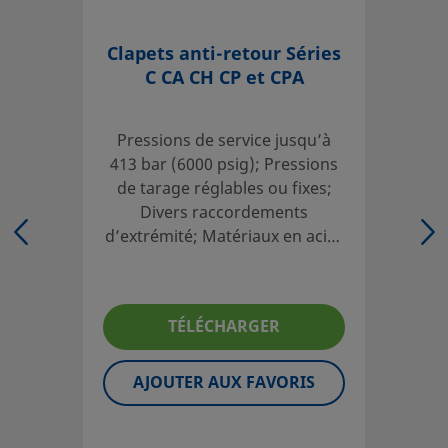
Empêchez les retours de fluide dans des applications gén
Clapets anti-retour Séries
haute pureté, avec les clapets anti-retour Swagelok aux p
C CA CH CP et CPA
tarage fixes ou réglables adaptées à votre utilisation.
Ouvrir une session ou s’inscrire
pour afficher des prix
Pressions de service jusqu’à
Contact
413 bar (6000 psig); Pressions
de tarage réglables ou fixes;
Divers raccordements
Si vous avez des questions concernant ce produit, prenez
d’extrémité; Matériaux en acier
votre distributeur agréé. Celui-ci pourra également vous 
inoxydable 316 et laiton
sur des services qui vous permettront de tirer le meilleur 
votre investissement.
TÉLÉCHARGER
Contact
AJOUTER AUX FAVORIS
Les catalogues doivent être lus en entier afin d'assurer u
adéquate des produits par le concepteur et l'utilisateur 