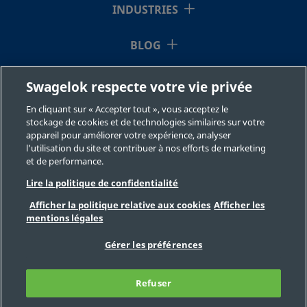
INDUSTRIES
B-6C-MM-
Laiton
6 mm
Raccord
BLOG
Swagelok
1
pour tube
RESSOURCES
Swagelok respecte votre vie privée
En cliquant sur « Accepter tout », vous acceptez le
À NOTRE SUJET
B-6C-MM-
Laiton
6 mm
Raccord
stockage de cookies et de technologies similaires sur votre
Swagelok
1/3
appareil pour améliorer votre expérience, analyser
pour tube
l’utilisation du site et contribuer à nos efforts de marketing
et de performance.
Lire la politique de confidentialité
B-8C-1
Laiton
1/2 po
Raccord
Afficher la politique relative aux cookies
Afficher les
Swagelok
mentions légales
©2026 Swagelok Company. Tous droits réservés.
pour tube
Sélection des produits en toute sécurité
Gérer les préférences
Confidentialité
Juridique
Imprimer
Carrières
Contact
FAQ
B-8C-1/3
Laiton
1/2 po
Raccord
Refuser
Plan du site
Préférences de cookies
Swagelok
Ne pas vendre ou communiquer mes