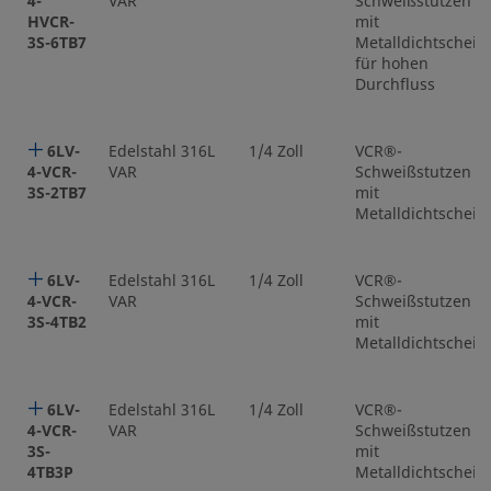
4-
VAR
Schweißstutzen
HVCR-
mit
3S-6TB7
Metalldichtscheib
für hohen
Durchfluss
6LV-
Edelstahl 316L
1/4 Zoll
VCR®-
4-VCR-
VAR
Schweißstutzen
3S-2TB7
mit
Metalldichtscheib
6LV-
Edelstahl 316L
1/4 Zoll
VCR®-
4-VCR-
VAR
Schweißstutzen
3S-4TB2
mit
Metalldichtscheib
6LV-
Edelstahl 316L
1/4 Zoll
VCR®-
4-VCR-
VAR
Schweißstutzen
3S-
mit
4TB3P
Metalldichtscheib