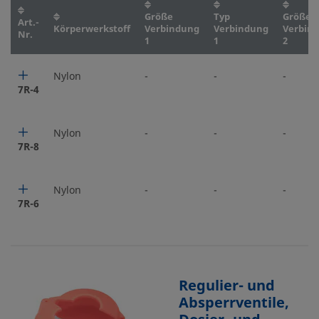
Größe
Typ
Größe
Art.-
Körperwerkstoff
Verbindung
Verbindung
Verbin
Nr.
1
1
2
Nylon
-
-
-
7R-4
Nylon
-
-
-
7R-8
Nylon
-
-
-
7R-6
Regulier- und
Absperrventile,