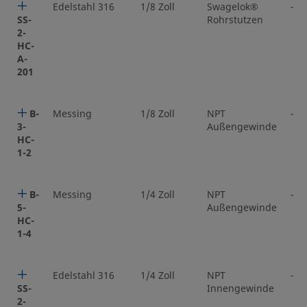
Edelstahl 316
1/8 Zoll
Swagelok®
-
SS-
Rohrstutzen
2-
HC-
A-
201
B-
Messing
1/8 Zoll
NPT
-
3-
Außengewinde
HC-
1-2
B-
Messing
1/4 Zoll
NPT
-
5-
Außengewinde
HC-
1-4
Edelstahl 316
1/4 Zoll
NPT
-
SS-
Innengewinde
2-