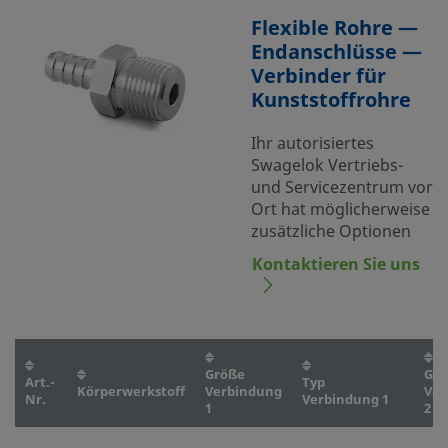
Flexible Rohre —
Endanschlüsse —
Verbinder für
Kunststoffrohre
Ihr autorisiertes
Swagelok Vertriebs-
und Servicezentrum vor
Ort hat möglicherweise
zusätzliche Optionen
Kontaktieren Sie uns
Größe
Grö
Art.-
Typ
Körperwerkstoff
Verbindung
Ver
Nr.
Verbindung 1
1
2