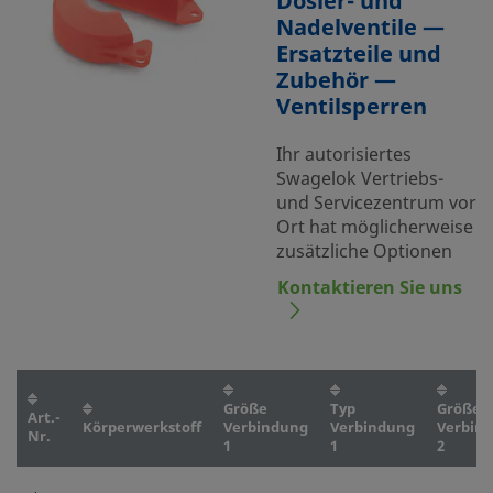
Dosier- und
Nadelventile —
Ersatzteile und
Zubehör —
Ventilsperren
Ihr autorisiertes
Swagelok Vertriebs-
und Servicezentrum vor
Ort hat möglicherweise
zusätzliche Optionen
Kontaktieren Sie uns
Größe
Typ
Größe
Art.-
Körperwerkstoff
Verbindung
Verbindung
Verbin
Nr.
1
1
2