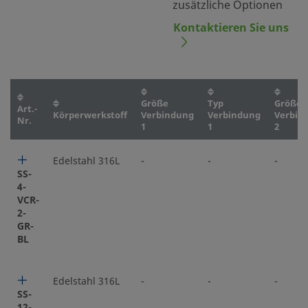
zusätzliche Optionen
Kontaktieren Sie uns
Größe
Typ
Größe
Art.-
Körperwerkstoff
Verbindung
Verbindung
Verbin
Nr.
1
1
2
Edelstahl 316L
-
-
-
SS-
4-
VCR-
2-
GR-
BL
Edelstahl 316L
-
-
-
SS-
12-