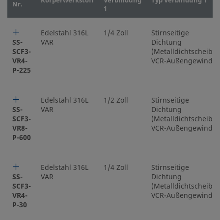
Körperwerkstoff
Verbindung
Typ Verbindung 1
Nr.
1
Edelstahl 316L
1/4 Zoll
Stirnseitige
SS-
VAR
Dichtung
SCF3-
(Metalldichtscheibe)
VR4-
VCR-Außengewinde
P-225
Edelstahl 316L
1/2 Zoll
Stirnseitige
SS-
VAR
Dichtung
SCF3-
(Metalldichtscheibe)
VR8-
VCR-Außengewinde
P-600
Edelstahl 316L
1/4 Zoll
Stirnseitige
SS-
VAR
Dichtung
SCF3-
(Metalldichtscheibe)
VR4-
VCR-Außengewinde
P-30