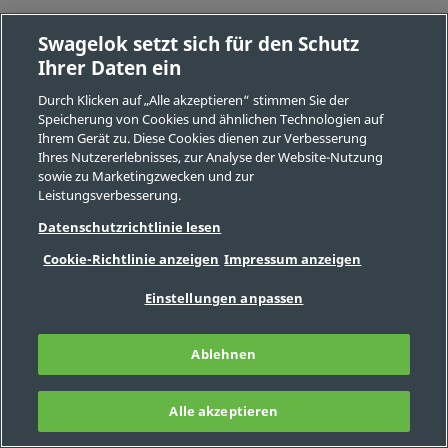
Swagelok setzt sich für den Schutz
Möglicherweise sind zusätzliche Teile verfügbar.
Ihrer Daten ein
Eigenschaften auswählen
Durch Klicken auf „Alle akzeptieren“ stimmen Sie der
Speicherung von Cookies und ähnlichen Technologien auf
Ihrem Gerät zu. Diese Cookies dienen zur Verbesserung
Ihres Nutzererlebnisses, zur Analyse der Website-Nutzung
Rohrverschraubun
sowie zu Marketingzwecken und zur
Leistungsverbesserung.
und Adapter —
Ersatzteile und
Datenschutzrichtlinie lesen
Zubehör — Hintere
Cookie-Richtlinie anzeigen
Impressum anzeigen
Klemmringe
Einstellungen anpassen
Ihr autorisiertes Swagelo
Vertriebs- und
Ablehnen
Servicezentrum vor Ort h
möglicherweise zusätzlic
Optionen
Alle akzeptieren
FILTER
Kontaktieren Sie uns