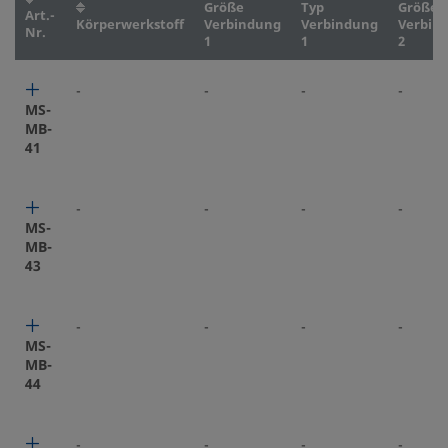
Größe
Typ
Größe
Art.-
Körperwerkstoff
Verbindung
Verbindung
Verbin
Nr.
1
1
2
-
-
-
-
MS-
MB-
41
-
-
-
-
MS-
MB-
43
-
-
-
-
MS-
MB-
44
-
-
-
-