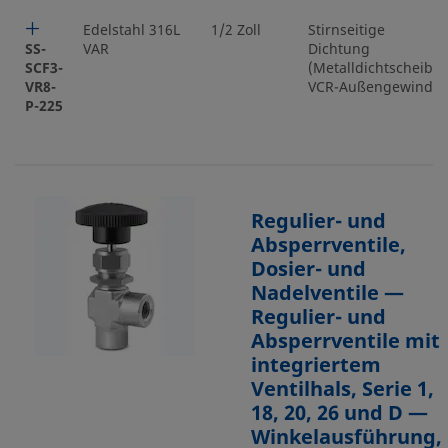
Edelstahl 316L
1/2 Zoll
Stirnseitige
SS-
VAR
Dichtung
SCF3-
(Metalldichtscheibe)
VR8-
VCR-Außengewinde
P-225
Regulier- und
Absperrventile,
Dosier- und
Nadelventile —
Regulier- und
Absperrventile mit
integriertem
Ventilhals, Serie 1,
18, 20, 26 und D —
Winkelausführung,