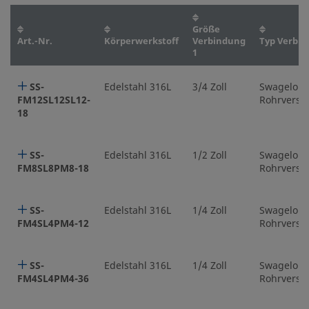
Größe
Art.-Nr.
Körperwerkstoff
Verbindung
Typ Verbin
1
SS-
Edelstahl 316L
3/4 Zoll
Swagelok
FM12SL12SL12-
Rohrversc
18
SS-
Edelstahl 316L
1/2 Zoll
Swagelok
FM8SL8PM8-18
Rohrversc
SS-
Edelstahl 316L
1/4 Zoll
Swagelok
FM4SL4PM4-12
Rohrversc
SS-
Edelstahl 316L
1/4 Zoll
Swagelok
FM4SL4PM4-36
Rohrversc