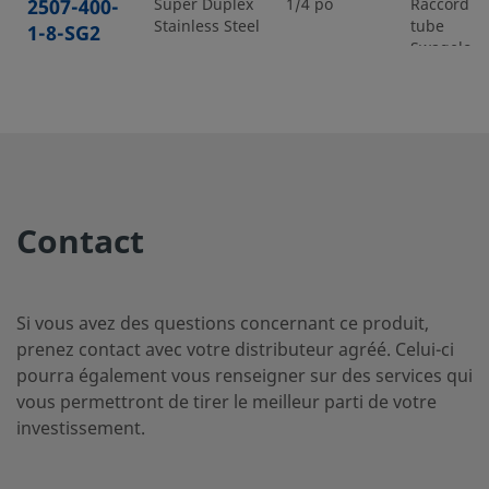
2507-400-
Super Duplex
1/4 po
Raccord p
Stainless Steel
tube
1-8-SG2
Swagelok
2507-400-
Super Duplex
1/4 po
Raccord p
Stainless Steel
tube
2-4-SG2
Swagelok
Contact
2507-400-
Super Duplex
1/4 po
Raccord p
Stainless Steel
tube
3-SG2
Swagelok
Si vous avez des questions concernant ce produit,
prenez contact avec votre distributeur agréé. Celui-ci
pourra également vous renseigner sur des services qui
vous permettront de tirer le meilleur parti de votre
2507-600-
Super Duplex
3/8 po
Raccord p
Stainless Steel
tube
investissement.
1-4-SG2
Swagelok