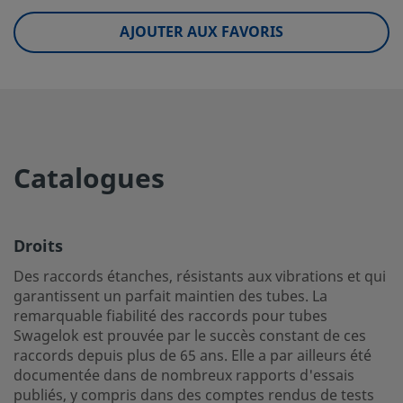
eClass (6.1)
37020590
AJOUTER AUX FAVORIS
eClass (10.1)
37020590
UNSPSC (4.03)
40141720
UNSPSC (10.0)
40142613
UNSPSC (11.0501)
40142613
Catalogues
UNSPSC (13.0601)
40183110
UNSPSC (15.1)
40183110
Droits
UNSPSC (17.1001)
40183110
Des raccords étanches, résistants aux vibrations et qui
garantissent un parfait maintien des tubes. La
Droits
remarquable fiabilité des raccords pour tubes
Des raccords étanches, résistants aux vibrations et qui g
Swagelok est prouvée par le succès constant de ces
raccords depuis plus de 65 ans. Elle a par ailleurs été
parfait maintien des tubes. La remarquable fiabilité des 
documentée dans de nombreux rapports d'essais
tubes Swagelok est prouvée par le succès constant de ce
publiés, y compris dans des comptes rendus de tests
depuis plus de 65 ans. Elle a par ailleurs été documentée