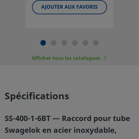
système doit être prise en considération pour garantir un
AJOUTER AUX FAVORIS
fonctionnement fiable et sans incident. La responsabilité de
de la compatibilité des matériaux, du choix de capacités 
appropriées, d'une installation, d'un fonctionnement et 
maintenance corrects incombe au concepteur et à l'utilis
système.
Les composants qui ne sont pas régis par une norme, co
Afficher tous les catalogues
raccords pour tubes Swagelok, ne doivent jamais être
mélangés/intervertis avec ceux d’autres fabricants.
Spécifications
©
2026
Swagelok Company.
Tous droits réservés.
SS-400-1-6BT — Raccord pour tube
Swagelok en acier inoxydable,