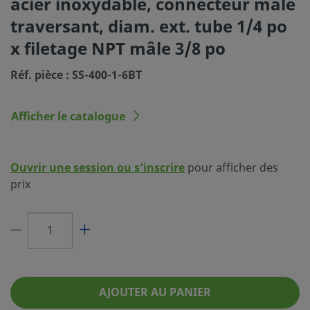
acier inoxydable, connecteur mâle
10)
traversant, diam. ext. tube 1/4 po
Dimension du raccordement
1/4 po
x filetage NPT mâle 3/8 po
1
Réf. pièce : SS-400-1-6BT
Type du raccordement 1
Raccord Swagelok® pour tube
Dimension du raccordement
3/8 po
Afficher le catalogue
2
Type du raccordement 2
Filetage NPT mâle
Ouvrir une session ou s’inscrire
pour afficher des
Caractéristique
Traversant
prix
Réducteur de débit
Non
eClass (4.1)
37020713
eClass (5.1.4)
37020590
eClass (6.0)
37020590
AJOUTER AU PANIER