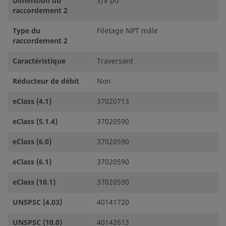
Dimension du
3/8 po
raccordement 2
Type du
Filetage NPT mâle
raccordement 2
Caractéristique
Traversant
Réducteur de débit
Non
eClass (4.1)
37020713
eClass (5.1.4)
37020590
eClass (6.0)
37020590
eClass (6.1)
37020590
eClass (10.1)
37020590
UNSPSC (4.03)
40141720
UNSPSC (10.0)
40142613