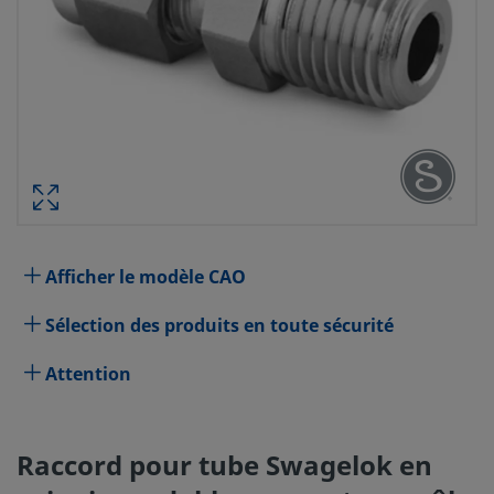
RACCORD POUR TUBE SWAGELOK 
INOXYDABLE, CONNECTEUR MÂLE TR
DIAM. EXT. TUBE 1/4 PO X FILETAG
RÉF. PI
Afficher le modèle CAO
Spécifications
Sélection des produits en toute sécurité
Attribut
Valeur
Attention
Matériau du corps
Acier inoxydable 316
Traversant
Oui
Raccord pour tube Swagelok en
Procédé de nettoyage
Nettoyage et conditionnement 