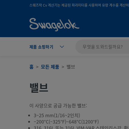
text.skipToContent
text.skipToNavigation
스웨즈락 Cv 계산기는 제공된 파라미터를 사용하여 유량 계수를 계산하며
제품 쇼핑하기
홈
모든 제품
밸브
밸브
이 사양으로 공급 가능한 밸브:
3~25 mm(1/16~2인치)
–200°C(–325°F)~648°C(1200°F)
316, 316L 또는 316L VIM-VAR 스테인리스강, 