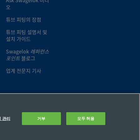
오
튜브 피팅의 장점
튜브 피팅 설명서 및
설치 가이드
Swagelok
레퍼런스
포인트
블로그
업계 전문지 기사
정 관리
거부
모두 허용
설정
개인정보 판매 또는 공유 금지 요청