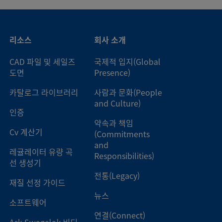
리소스
회사 소개
CAD 파일 및 세일즈
국제적 입지(Global
도면
Presence)
카탈로그 라이브러리
사람과 문화(People
and Culture)
인증
약속과 책임
Cv 계산기
(Commitments
and
레귤레이터 유량 곡
Responsibilities)
선 생성기
전통(Legacy)
재질 선정 가이드
뉴스
소프트웨어
연결(Connect)
Ask Swagelok 비디