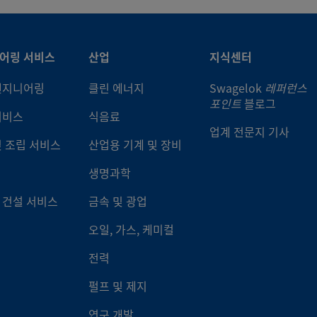
어링 서비스
산업
지식센터
엔지니어링
클린 에너지
Swagelok
레퍼런스
포인트
블로그
서비스
식음료
업계 전문지 기사
및 조립 서비스
산업용 기계 및 장비
생명과학
 건설 서비스
금속 및 광업
오일, 가스, 케미컬
전력
펄프 및 제지
연구 개발