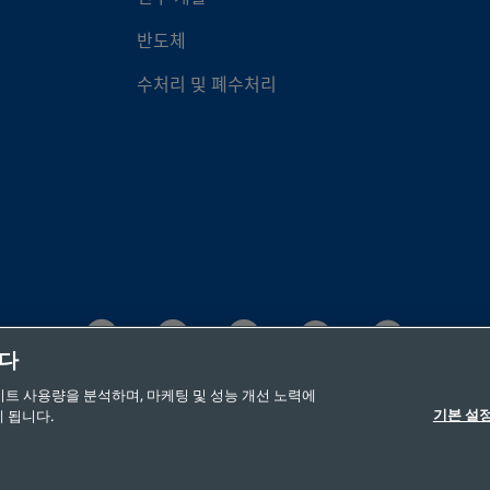
반도체
수처리 및 폐수처리
니다
이트 사용량을 분석하며, 마케팅 및 성능 개선 노력에
©2026 Swagelok 사(社). 저작권 보유(All Rights Reserved.)
기본 설
 됩니다.
 고지
기업정보
채용
연락처
FAQ
사이트맵
쿠키 기본 