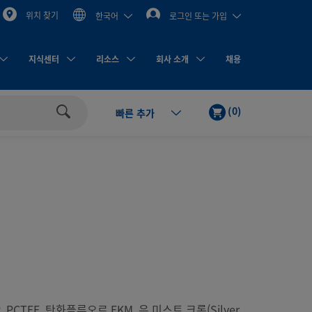
위치 찾기
한국어
로그인 또는 가입
지식센터
리소스
회사 소개
채용
카
제
(
0
)
빠른 추가
트
품
검
색
R, PCTFE, 탄화플루오르 FKM, 은 미스트 크롬(Silver