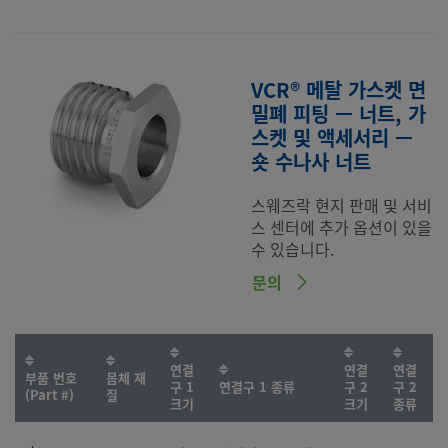
VCR® 메탈 가스켓 면
밀폐 피팅 — 너트, 가
스켓 및 액세서리 —
숏 수나사 너트
스웨즈락 현지 판매 및 서비
스 센터에 추가 옵션이 있을
수 있습니다.
문의
연결
연결
연결
부품 번호
몸체 재
구 1
연결구 1 종류
구 2
구 2
(Part #)
질
크기
크기
종류