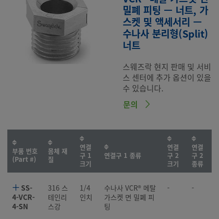
밀폐 피팅 — 너트, 가
스켓 및 액세서리 —
수나사 분리형(Split)
너트
스웨즈락 현지 판매 및 서비
스 센터에 추가 옵션이 있을
수 있습니다.
문의
연결
연결
연결
부품 번호
몸체 재
구 1
연결구 1 종류
구 2
구 2
(Part #)
질
크기
크기
종류
SS-
316 스
1/4
수나사 VCR® 메탈
-
-
4-VCR-
테인리
인치
가스켓 면 밀폐 피
4-SN
스강
팅