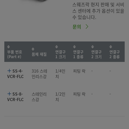
스웨즈락 현지 판매 및 서비
스 센터에 추가 옵션이 있을
수 있습니다.
문의
부품 번호
연결구
연결구
연결구
연결구
몸체 재질
(Part #)
1 크기
1 종류
2 크기
2 종류
SS-4-
316 스테
1/4인
피팅 락
-
-
VCR-FLC
인리스강
치
SS-8-
스테인리
1/2인
피팅 락
-
-
VCR-FLC
스강
치