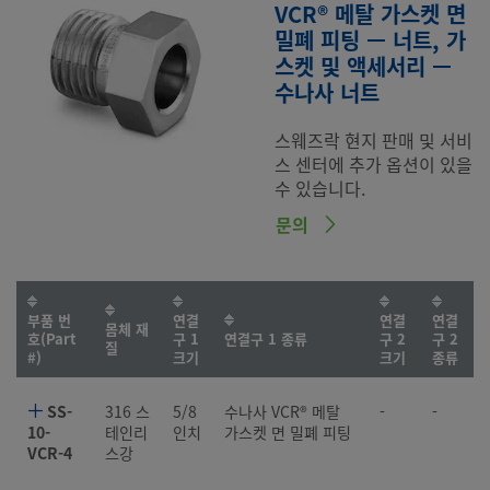
VCR® 메탈 가스켓 면
밀폐 피팅 — 너트, 가
스켓 및 액세서리 —
수나사 너트
스웨즈락 현지 판매 및 서비
스 센터에 추가 옵션이 있을
수 있습니다.
문의
부품 번
연결
연결
연결
몸체 재
호(Part
구 1
연결구 1 종류
구 2
구 2
질
#)
크기
크기
종류
SS-
316 스
5/8
수나사 VCR® 메탈
-
-
10-
테인리
인치
가스켓 면 밀폐 피팅
VCR-4
스강