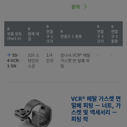
문의
연결
연결
연결
부품 번호
몸체 재
구 1
연결구 1 종류
구 2
구 2
(Part #)
질
크기
크기
종류
SS-
316 스
1/4
암나사 VCR® 메탈
-
-
4-VCR-
테인리
인치
가스켓 면 밀폐 피
1-SN
스강
팅
VCR® 메탈 가스켓 면
밀폐 피팅 — 너트, 가
스켓 및 액세서리 —
피팅 락