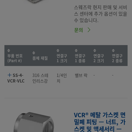
스웨즈락 현지 판매 및 서비
스 센터에 추가 옵션이 있을
수 있습니다.
문의
부품 번호
연결구
연결구
연결구
연결구
몸체 재질
(Part #)
1 크기
1 종류
2 크기
2 종류
SS-4-
316 스테
1/4인
밸브 락
-
-
VCR-VLC
인리스강
치
VCR® 메탈 가스켓 면
밀폐 피팅 — 너트, 가
스켓 및 액세서리 —