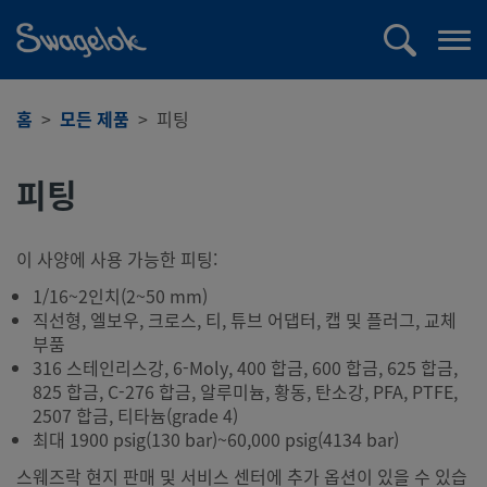
text.skipToContent
text.skipToNavigation
검
메
색
뉴
열
홈
모든 제품
피팅
기
피팅
이 사양에 사용 가능한 피팅:
1/16~2인치(2~50 mm)
직선형, 엘보우, 크로스, 티, 튜브 어댑터, 캡 및 플러그, 교체
부품
316 스테인리스강, 6-Moly, 400 합금, 600 합금, 625 합금,
825 합금, C-276 합금, 알루미늄, 황동, 탄소강, PFA, PTFE,
2507 합금, 티타늄(grade 4)
최대 1900 psig(130 bar)~60,000 psig(4134 bar)
스웨즈락 현지 판매 및 서비스 센터에 추가 옵션이 있을 수 있습