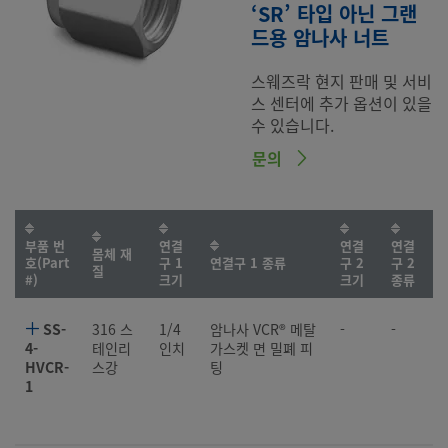
‘SR’ 타입 아닌 그랜
드용 암나사 너트
스웨즈락 현지 판매 및 서비
스 센터에 추가 옵션이 있을
수 있습니다.
문의
부품 번
연결
연결
연결
몸체 재
호(Part
구 1
연결구 1 종류
구 2
구 2
질
#)
크기
크기
종류
SS-
316 스
1/4
암나사 VCR® 메탈
-
-
4-
테인리
인치
가스켓 면 밀폐 피
HVCR-
스강
팅
1