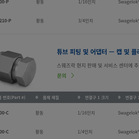
00-P
황동
1/16인치
Swagelo
210-P
황동
3/4인치
Swagelo
00-P
황동
1/8인치
Swagelo
튜브 피팅 및 어댑터 — 캡 및 플
-420-P
PFA
1/4인치
Swagelo
스웨즈락 현지 판매 및 서비스 센터에 추
문의
00-P
탄소강
1/4인치
Swagelo
100-P
316 스테인리스강
1/16인치
Swagelo
 번호(Part #)
몸체 재질
연결구 1 크기
연결구 
00-C
황동
1/16인치
Swagelo
1010-P
316 스테인리스강
5/8인치
Swagelo
00-C
황동
1/4인치
Swagelo
10M0-P
316 스테인리스강
10mm
Swagelo