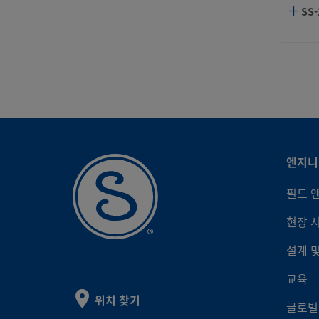
SS-
B-8
SS-
HC-
SS-
HC-
SS-
M-8
엔지니
SS-
PFA
필드 
현장 
SS-
PFA
설계 
B-1
교육
SS-
위치 찾기
글로벌
B-2