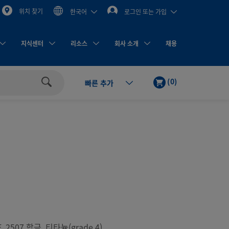
위치 찾기
한국어
로그인 또는 가입
지식센터
리소스
회사 소개
채용
카
제
(
0
)
빠른 추가
트
품
검
색
, 2507 합금, 티타늄(grade 4)