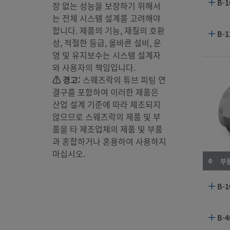
B-1
장 없는 성능을 보장하기 위해서
는 전체 시스템 설계를 고려해야
합니다. 제품의 기능, 재질의 호환
B-1
성, 적절한 등급, 올바른 설비, 운
영 및 유지보수는 시스템 설계자
B-2
와 사용자의 책임입니다.
⚠ 경고:
스웨즈락의 튜브 피팅 연
결구를 포함하여 이러한 제품은
PFA
산업 설계 기준에 따라 제조되지
않으므로 스웨즈락의 제품 및 부
품을 타 제조업체의 제품 및 부품
S-4
과 혼합하거나 혼용하여 사용하지
마십시오.
SS-
부품
B-1
SS-
B-4
SS-