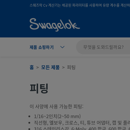
text.skipToContent
text.skipToNavigation
스웨즈락 Cv 계산기는 제공된 파라미터를 사용하여 유량 계수를 계산하며
제품 쇼핑하기
홈
모든 제품
피팅
피팅
이 사양에 사용 가능한 피팅:
1/16~2인치(2~50 mm)
직선형, 엘보우, 크로스, 티, 튜브 어댑터, 캡 및 플
316 스테인리스강, 6-Moly, 400 합금, 600 합금, 