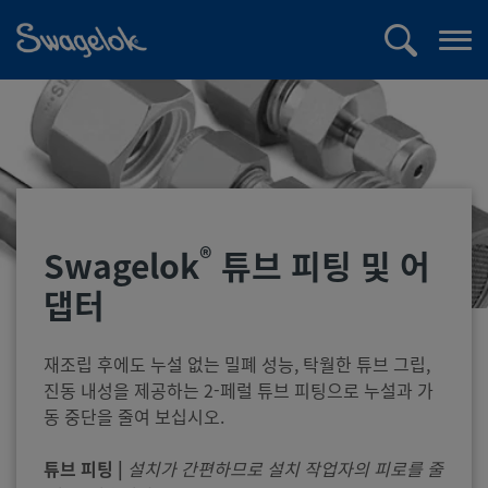
text.skipToContent
text.skipToNavigation
검
메
색
뉴
열
기
®
Swagelok
튜브 피팅 및 어
댑터
재조립 후에도 누설 없는 밀폐 성능, 탁월한 튜브 그립,
진동 내성을 제공하는 2-페럴 튜브 피팅으로 누설과 가
동 중단을 줄여 보십시오.
튜브 피팅 |
설치가 간편하므로 설치 작업자의 피로를 줄