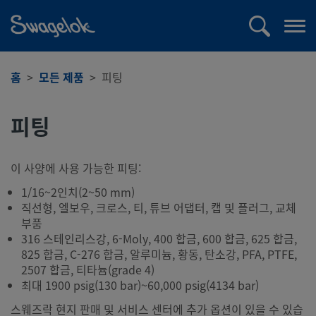
text.skipToContent
text.skipToNavigation
검
메
색
뉴
열
홈
모든 제품
피팅
기
피팅
이 사양에 사용 가능한 피팅:
1/16~2인치(2~50 mm)
직선형, 엘보우, 크로스, 티, 튜브 어댑터, 캡 및 플러그, 교체
부품
316 스테인리스강, 6-Moly, 400 합금, 600 합금, 625 합금,
825 합금, C-276 합금, 알루미늄, 황동, 탄소강, PFA, PTFE,
2507 합금, 티타늄(grade 4)
최대 1900 psig(130 bar)~60,000 psig(4134 bar)
스웨즈락 현지 판매 및 서비스 센터에 추가 옵션이 있을 수 있습