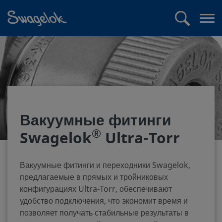
text.skipToContent
text.skipToNavigation
Поиск
Отк
ме
Вакуумные фитинги
®
Swagelok
Ultra-Torr
Вакуумные фитинги и переходники Swagelok,
предлагаемые в прямых и тройниковых
конфигурациях Ultra-Torr, обеспечивают
удобство подключения, что экономит время и
позволяет получать стабильные результаты в